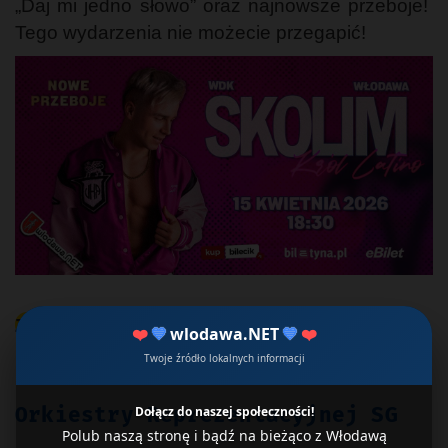
„Daj mi jedno słowo” oraz najnowsze przeboje!
Tego wydarzenia nie możecie przegapić!
Zobacz również:.
❤️
💙
wlodawa.NET
💙
❤️
Twoje źródło lokalnych informacji
Region: Koncert Charytatywny
Orkiestry Reprezentacyjnej SG
Dołącz do naszej społeczności!
Polub naszą stronę i bądź na bieżąco z Włodawą