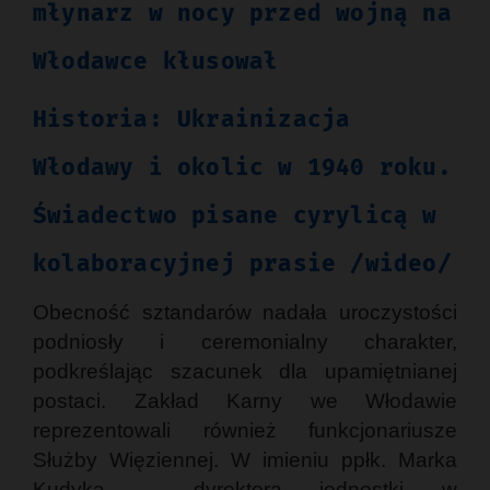
młynarz w nocy przed wojną na
Włodawce kłusował
Historia: Ukrainizacja
Włodawy i okolic w 1940 roku.
Świadectwo pisane cyrylicą w
kolaboracyjnej prasie /wideo/
Obecność sztandarów nadała uroczystości
podniosły i ceremonialny charakter,
podkreślając szacunek dla upamiętnianej
postaci. Zakład Karny we Włodawie
reprezentowali również funkcjonariusze
Służby Więziennej. W imieniu ppłk. Marka
Kudyka – dyrektora jednostki w