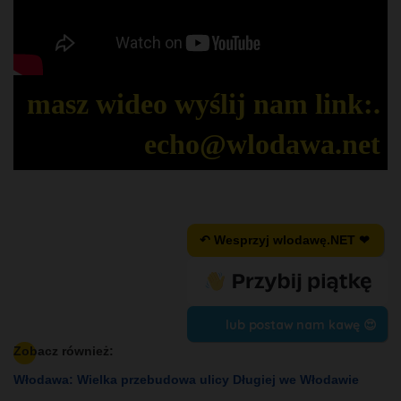
masz wideo wyślij nam link:.
echo@wlodawa.net
↶ Wesprzyj wlodawę.NET ❤
lub postaw nam kawę 😍
Zobacz również:
Włodawa: Wielka przebudowa ulicy Długiej we Włodawie