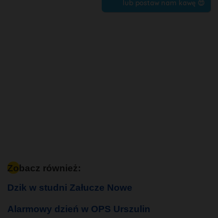
lub postaw nam kawę 😍
Zobacz również:
Dzik w studni Załucze Nowe
Alarmowy dzień w OPS Urszulin