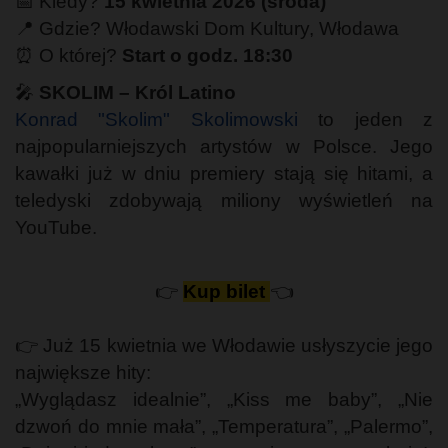
📅 Kiedy?
15 kwietnia 2026 (środa)
📍 Gdzie? Włodawski Dom Kultury, Włodawa
⏰ O której?
Start o godz. 18:30
🎤
SKOLIM – Król Latino
Konrad "Skolim" Skolimowski
to jeden z
najpopularniejszych artystów w Polsce. Jego
kawałki już w dniu premiery stają się hitami, a
teledyski zdobywają miliony wyświetleń na
YouTube.
👉
Kup bilet
👈
👉 Już 15 kwietnia we Włodawie usłyszycie jego
największe hity:
„Wyglądasz idealnie”, „Kiss me baby”, „Nie
dzwoń do mnie mała”, „Temperatura”, „Palermo”,