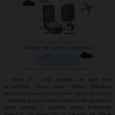
✈️
☁️
Idealny na pokład samolotu!
☁️
Lekki i pojemny
Z relacji 47 – latki wynikało, że tego dnia
przejechała długą trasę, blisko Włodawy
prowadzona
nawigacją chciała objechać remont
i wjechała do lasu. Zanim zadzwoniła po pomoc
przez niemal 2 godziny sama próbowała
wyjechać, ale samochód się zakopał i nie była w