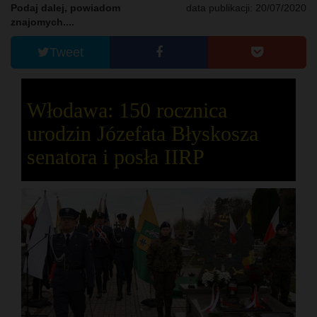
Podaj dalej, powiadom
data publikacji: 20/07/2020
znajomych....
Tweet
Włodawa: 150 rocznica
urodzin Józefata Błyskosza
senatora i posła IIRP