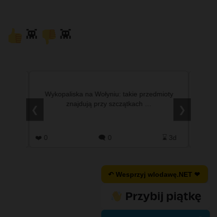
👾
👾
Wykopaliska na Wołyniu: takie przedmioty
#info 
znajdują przy szczątkach …
dotyczący
❮
❯
skierowan
2025 r.” moż
P
3h
❤️ 0
🗨️ 0
⌛ 3d
❤️ 8
↶ Wesprzyj wlodawę.NET ❤