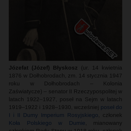
Józefat (Józef) Błyskosz
(ur. 14 kwietnia
1876 w Dołhobrodach, zm. 14 stycznia 1947
roku w Dołhobrodach – Kolonia
Zaświatycze) – senator II Rzeczypospolitej w
latach 1922–1927, poseł na Sejm w latach
1919–1922 i 1928–1930, wcześniej
poseł do
I i II Dumy Imperium Rosyjskiego
, członek
Koła Polskiego w Dumie
, mianowany
członkiem Rady Stanu w 1918 roku, członek