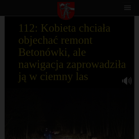
Toggl
navig
112: Kobieta chciała
objechać remont
Betonówki, ale
nawigacja zaprowadziła
ją w ciemny las