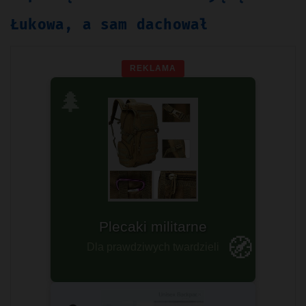
Łukowa, a sam dachował
REKLAMA
🌲
Plecaki survivalowe
Plecaki militarne
Sprawdź teraz!
🧭
Dla prawdziwych twardzieli
ZOBACZ ➤