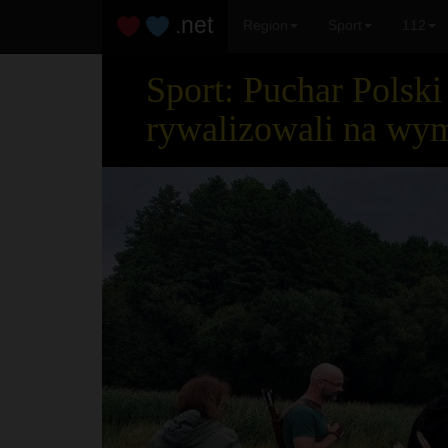
.net
Region
Sport
112
Sport: Puchar Polsk
rywalizowali na wym