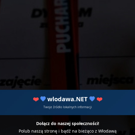
❤️
💙
wlodawa.NET
💙
❤️
Twoje źródło lokalnych informacji
Dołącz do naszej społeczności!
Polub naszą stronę i bądź na bieżąco z Włodawą