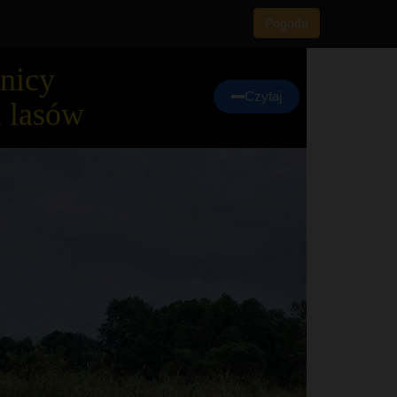
Pogoda
znicy
Czytaj
i lasów