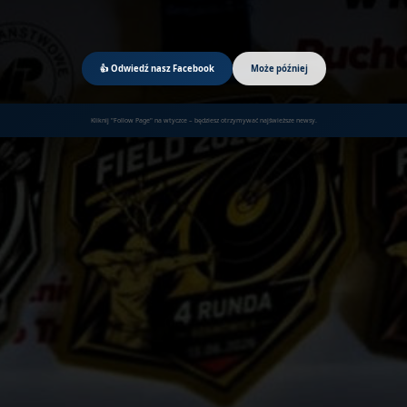
👍 Odwiedź nasz Facebook
Może później
Kliknij "Follow Page" na wtyczce – będziesz otrzymywać najświeższe newsy.