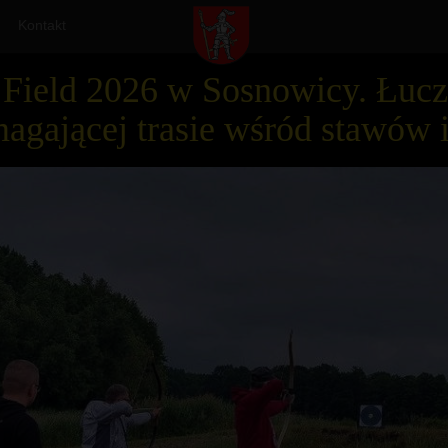
Kontakt
i Field 2026 w Sosnowicy. Łuc
agającej trasie wśród stawów 