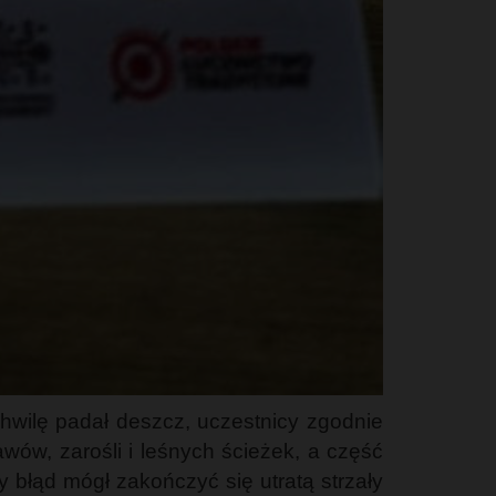
hwilę padał deszcz, uczestnicy zgodnie
wów, zarośli i leśnych ścieżek, a część
błąd mógł zakończyć się utratą strzały