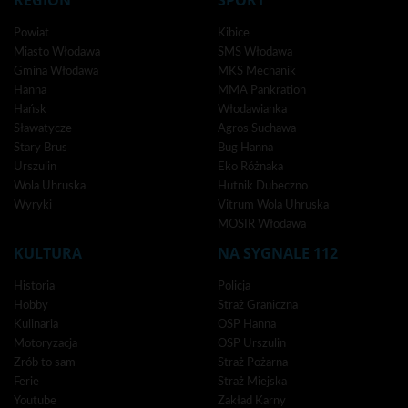
REGION
SPORT
Powiat
Kibice
Miasto Włodawa
SMS Włodawa
Gmina Włodawa
MKS Mechanik
Hanna
MMA Pankration
Hańsk
Włodawianka
Sławatycze
Agros Suchawa
Stary Brus
Bug Hanna
Urszulin
Eko Różnaka
Wola Uhruska
Hutnik Dubeczno
Wyryki
Vitrum Wola Uhruska
MOSIR Włodawa
KULTURA
NA SYGNALE 112
Historia
Policja
Hobby
Straż Graniczna
Kulinaria
OSP Hanna
Motoryzacja
OSP Urszulin
Zrób to sam
Straż Pożarna
Ferie
Straż Miejska
Youtube
Zakład Karny