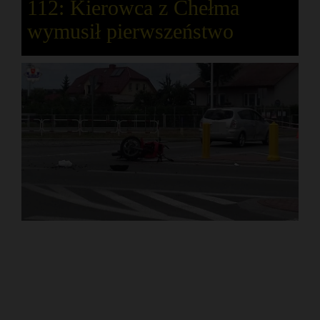
112: Kierowca z Chełma
wymusił pierwszeństwo