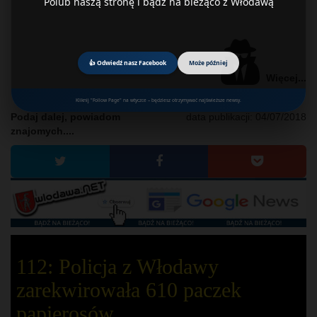
Polub naszą stronę i bądź na bieżąco z Włodawą
👍 Odwiedź nasz Facebook
Może później
Więcej...
Kliknij "Follow Page" na wtyczce – będziesz otrzymywać najświeższe newsy.
Podaj dalej, powiadom
data publikacji:
04/07/2018
znajomych....
112: Policja z Włodawy
zarekwirowała 610 paczek
papierosów