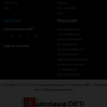
Turystyka
Pogoda
Afisz
Dyżury Aptek
Busy
KONTAKT
POLECAMY
echo＠wlodawa.NET
nuta.wlodawa.net
rota.wlodawa.net
tetris.wlodawa.net
bb.wlodawa.net
Logo do pobrania
doCelu.wlodawa.net
3d.wlodawa.net
ogloszenia.wlodawa.net
spotted.wlodawa.net
tv.wlodawa.net
dzis.wlodawa.net
Copyright © 2oo0-2o26
nasza.wlodawa.pl
vel
wlodawa.NET
|
Sitemap
xml
|
Polityka prywatności