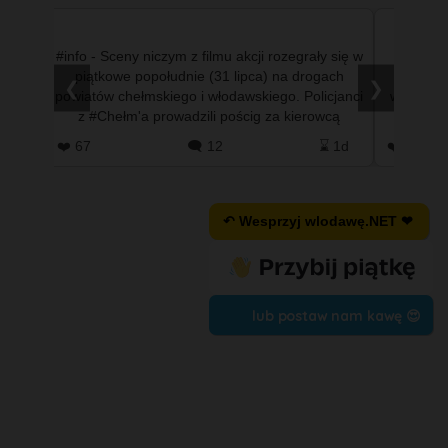
ystemu
#info - Sceny niczym z filmu akcji rozegrały się w
#info 
ończył
piątkowe popołudnie (31 lipca) na drogach
mniejsz
❮
❯
yscy
powiatów chełmskiego i włodawskiego. Policjanci
wypadła 
ej po
z #Chełm'a prowadzili pościg za kierowcą
dobrz
nissana qashqaia, …
#T
 9h
❤️ 67
🗨️ 12
⌛ 1d
❤️ 0
↶ Wesprzyj wlodawę.NET ❤
lub postaw nam kawę 😍