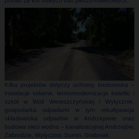
ponad 18 km nowych tras pieszo-rowerowych.
Kilka projektów dotyczy ochrony środowiska –
instalacje solarne, termomodernizacja świetlic i
szkół w Woli Wereszczyńskiej i Wytycznie,
gospodarka odpadami w tym rekultywacja
składowiska odpadów w Andrzejowie oraz
budowa sieci wodno – kanalizacyjnej Andrzejów,
Zabrodzie, Wytyczno, Sumin, Grabniak
.