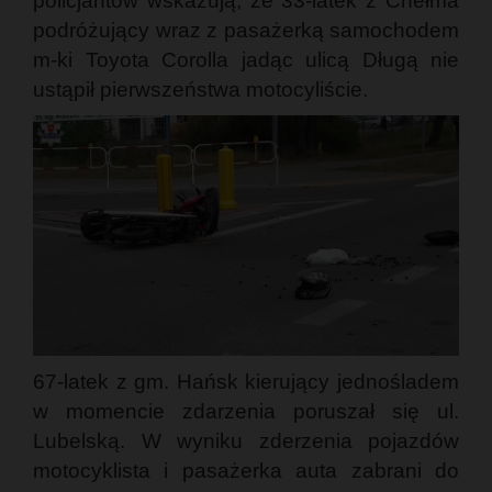
policjantów wskazują, że 33-latek z Chełma
podróżujący wraz z pasażerką samochodem
m-ki Toyota Corolla jadąc ulicą Długą nie
ustąpił pierwszeństwa motocyliście.
67-latek z gm. Hańsk kierujący jednośladem
w momencie zdarzenia poruszał się ul.
Lubelską. W wyniku zderzenia pojazdów
motocyklista i pasażerka auta zabrani do