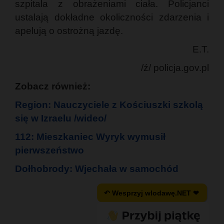
szpitala z obrażeniami ciała. Policjanci
ustalają dokładne okoliczności zdarzenia i
apelują o ostrożną jazdę.
E.T.
/ź/ policja.gov.pl
Zobacz również:
Region: Nauczyciele z Kościuszki szkolą
się w Izraelu /wideo/
112: Mieszkaniec Wyryk wymusił
pierwszeństwo
Dołhobrody: Wjechała w samochód
↶ Wesprzyj wlodawę.NET ❤