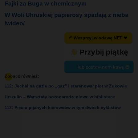
Fajki za Buga w chemicznym
W Woli Uhruskiej papierosy spadają z nieba
/wideo/
↶ Wesprzyj wlodawę.NET ❤
lub postaw nam kawę 😍
Zobacz również:
112: Jechał na gazie po „gaz” i staranował płot w Żukowie
Urszulin – Warsztaty bożonarodzeniowe w bibliotece
112: Pięciu pijanych kierowców w tym dwóch cyklistów