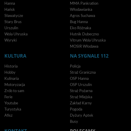
Hanna
MMA Pankration
Hańsk
Włodawianka
Sławatycze
Agros Suchawa
Stary Brus
Bug Hanna
Urszulin
Eko Różnaka
Wola Uhruska
Hutnik Dubeczno
Wyryki
Vitrum Wola Uhruska
MOSIR Włodawa
KULTURA
NA SYGNALE 112
Historia
Policja
Hobby
Straż Graniczna
Kulinaria
OSP Hanna
Motoryzacja
OSP Urszulin
Zrób to sam
Straż Pożarna
Ferie
Straż Miejska
Youtube
Zakład Karny
Turystyka
Pogoda
Afisz
Dyżury Aptek
Busy