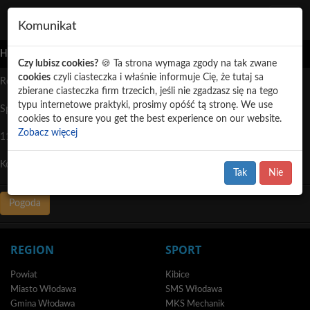
Previous
Nex
Toggle
Komunikat
navigat
Home
Czy lubisz cookies?
🍪 Ta strona wymaga zgody na tak zwane
cookies
czyli ciasteczka i właśnie informuje Cię, że tutaj sa
Region
zbierane ciasteczka firm trzecich, jeśli nie zgadzasz się na tego
typu internetowe praktyki, prosimy opóść tą stronę. We use
Sport
Włodawa: Nadbużańscy Terytorialsi przysięgali na
cookies to ensure you get the best experience on our website.
Trójstyku granic w Mieście Trzech Kultur /wideo/
Zobacz więcej
112
Kontakt
46580
Tak
Nie
Pogoda
REGION
SPORT
Powiat
Kibice
Miasto Włodawa
SMS Włodawa
Gmina Włodawa
MKS Mechanik