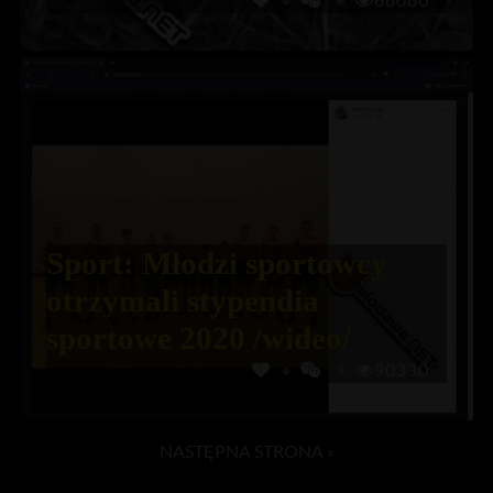
Sport: Młodzi sportowcy
otrzymali stypendia
sportowe 2020 /wideo/
90330
NASTĘPNA STRONA »