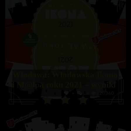
Włodawa: Włodawska Ikona
i M@łpa roku 2021 – wyniki
120360