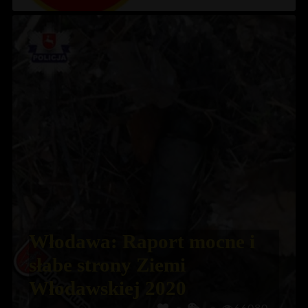
Włodawa: Raport mocne i
słabe strony Ziemi
Włodawskiej 2020
66080