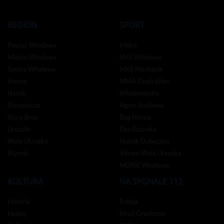
REGION
SPORT
Powiat Włodawa
Kibice
Miasto Włodawa
SMS Włodawa
Gmina Włodawa
MKS Mechanik
Hanna
MMA Pankration
Hańsk
Włodawianka
Sławatycze
Agros Suchawa
Stary Brus
Bug Hanna
Urszulin
Eko Różnaka
Wola Uhruska
Hutnik Dubeczno
Wyryki
Vitrum Wola Uhruska
MOSIR Włodawa
KULTURA
NA SYGNALE 112
Historia
Policja
Hobby
Straż Graniczna