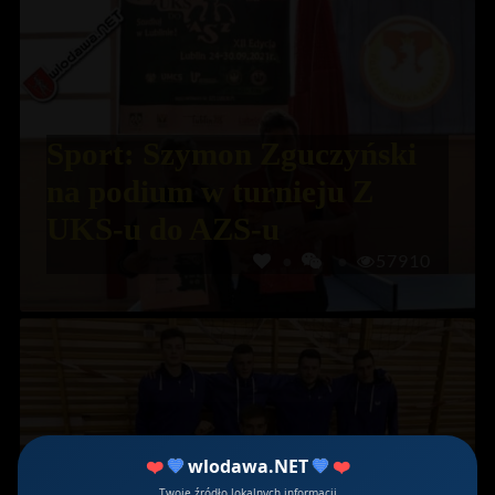
Sport: Szymon Zguczyński
na podium w turnieju Z
UKS-u do AZS-u
57910
❤️
💙
wlodawa.NET
💙
❤️
Twoje źródło lokalnych informacji