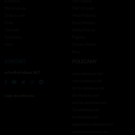
Kulinaria
OSP Hanna
Motoryzacja
OSP Urszulin
Zrób to sam
Straż Pożarna
Ferie
Straż Miejska
Youtube
Zakład Karny
Turystyka
Pogoda
Afisz
Dyżury Aptek
Busy
KONTAKT
POLECAMY
echo＠wlodawa.NET
nuta.wlodawa.net
rota.wlodawa.net
tetris.wlodawa.net
bb.wlodawa.net
Logo do pobrania
doCelu.wlodawa.net
3d.wlodawa.net
tv.wlodawa.net
ogloszenia.wlodawa.net
spotted.wlodawa.net