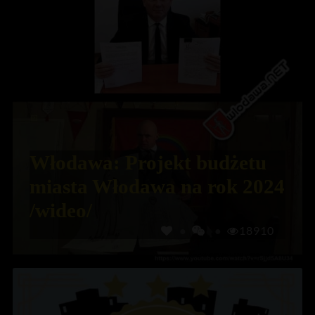
Włodawa: Projekt budżetu
miasta Włodawa na rok 2024
/wideo/
18910