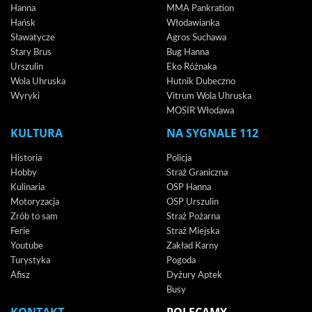
Hanna
MMA Pankration
Hańsk
Włodawianka
Sławatycze
Agros Suchawa
Stary Brus
Bug Hanna
Urszulin
Eko Różnaka
Wola Uhruska
Hutnik Dubeczno
Wyryki
Vitrum Wola Uhruska
MOSIR Włodawa
KULTURA
NA SYGNALE 112
Historia
Policja
Hobby
Straż Graniczna
Kulinaria
OSP Hanna
Motoryzacja
OSP Urszulin
Zrób to sam
Straż Pożarna
Ferie
Straż Miejska
Youtube
Zakład Karny
Turystyka
Pogoda
Afisz
Dyżury Aptek
Busy