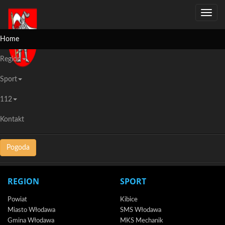
Previous
Nex
Toggle
navigat
Home
Region
Sport
Włodawa: Szkolny konkurs wiedzy o HIV/AIDS
112
Kontakt
35223
Pogoda
REGION
SPORT
Powiat
Kibice
Miasto Włodawa
SMS Włodawa
Gmina Włodawa
MKS Mechanik