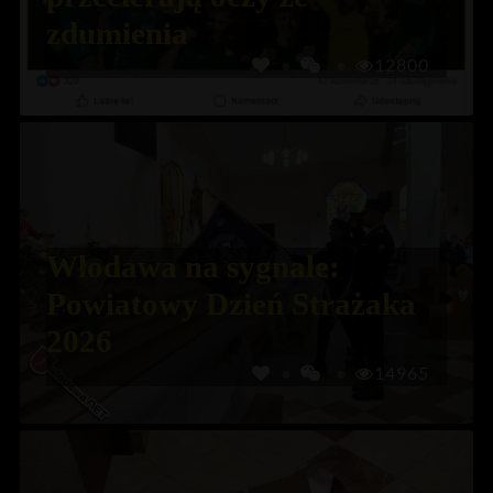
zdumienia
12800
Włodawa na sygnale:
Powiatowy Dzień Strażaka
2026
14965