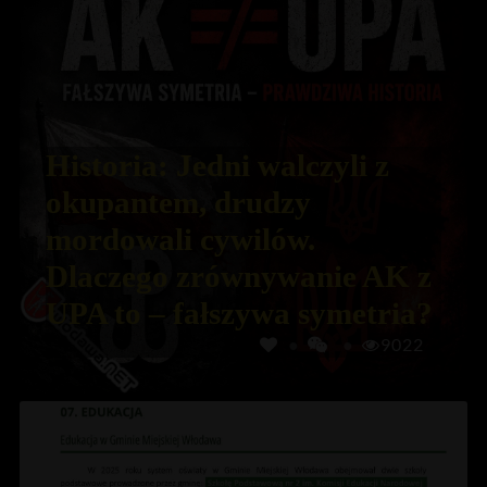
Historia: Jedni walczyli z
okupantem, drudzy
mordowali cywilów.
Dlaczego zrównywanie AK z
UPA to – fałszywa symetria?
9022