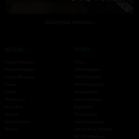
NASTĘPNA STRONA »
REGION
SPORT
Powiat Włodawa
Kibice
Miasto Włodawa
SMS Włodawa
Gmina Włodawa
MKS Mechanik
Hanna
MMA Pankration
Hańsk
Włodawianka
Sławatycze
Agros Suchawa
Stary Brus
Bug Hanna
Urszulin
Eko Różnaka
Wola Uhruska
Hutnik Dubeczno
Wyryki
Vitrum Wola Uhruska
MOSIR Włodawa