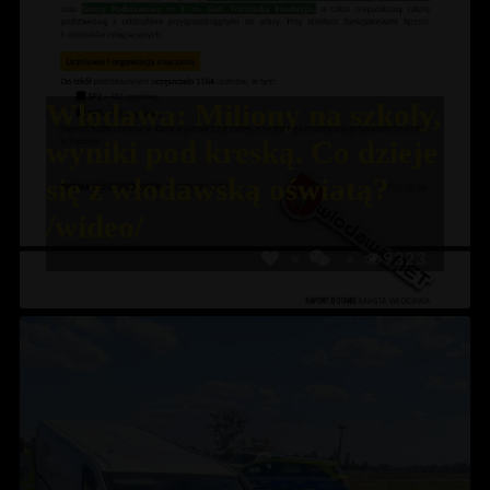
Włodawa: Miliony na szkoły,
wyniki pod kreską. Co dzieje
się z włodawską oświatą?
/wideo/
9323