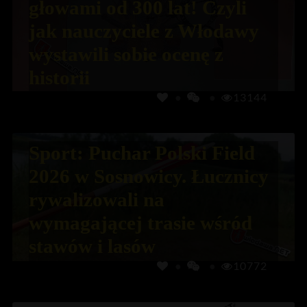
głowami od 300 lat! Czyli
jak nauczyciele z Włodawy
wystawili sobie ocenę z
historii
13144
Sport: Puchar Polski Field
2026 w Sosnowicy. Łucznicy
rywalizowali na
wymagającej trasie wśród
stawów i lasów
10772