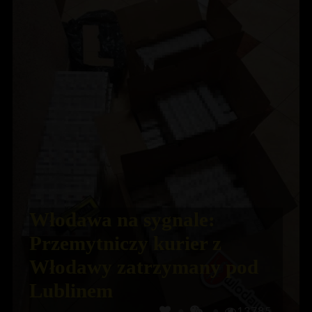
Włodawa na sygnale:
Przemytniczy kurier z
Włodawy zatrzymany pod
Lublinem
13785