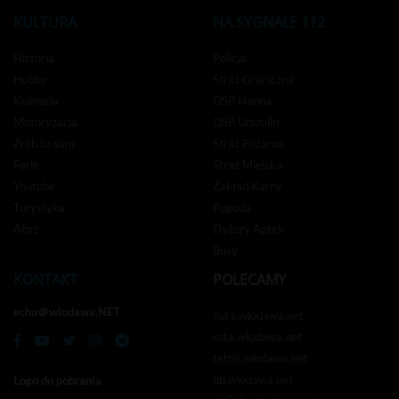
KULTURA
NA SYGNALE 112
Historia
Policja
Hobby
Straż Graniczna
Kulinaria
OSP Hanna
Motoryzacja
OSP Urszulin
Zrób to sam
Straż Pożarna
Ferie
Straż Miejska
Youtube
Zakład Karny
Turystyka
Pogoda
Afisz
Dyżury Aptek
Busy
KONTAKT
POLECAMY
echo＠wlodawa.NET
nuta.wlodawa.net
rota.wlodawa.net
tetris.wlodawa.net
bb.wlodawa.net
Logo do pobrania