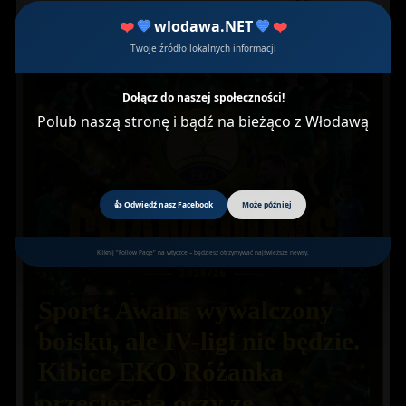
❤️
💙
wlodawa.NET
💙
❤️
Twoje źródło lokalnych informacji
Dołącz do naszej społeczności!
Polub naszą stronę i bądź na bieżąco z Włodawą
👍 Odwiedź nasz Facebook
Może później
Kliknij "Follow Page" na wtyczce – będziesz otrzymywać najświeższe newsy.
Sport: Awans wywalczony
boisku, ale IV-ligi nie będzie.
Kibice EKO Różanka
przecierają oczy ze