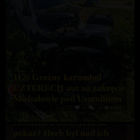
112: Groźny karambol
CZTERECH aut na zakręcie
Michałowie pod Urszulinem
9424
Historia: Patriotyzm na
pokaz? Herb był nad ich