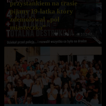
przystankiem na trasie
pijany 19-latka który
zdemolował „pół
miasteczka”
10247