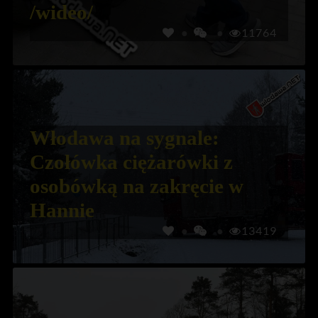
/wideo/
11764
Włodawa na sygnale:
Czołówka ciężarówki z
osobówką na zakręcie w
Hannie
13419