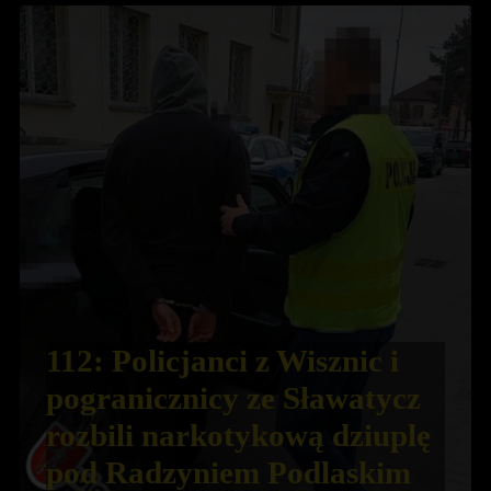
112: Policjanci z Wisznic i
pogranicznicy ze Sławatycz
rozbili narkotykową dziuplę
pod Radzyniem Podlaskim