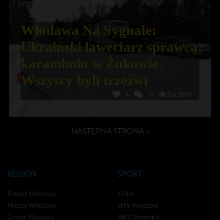
Włodawa Na Sygnale:
Ukraiński laweciarz sprawcą
karambolu w Żukowie.
Wszyscy byli trzeźwi
16309
NASTĘPNA STRONA »
REGION
SPORT
Powiat Włodawa
Kibice
Miasto Włodawa
SMS Włodawa
Gmina Włodawa
MKS Mechanik