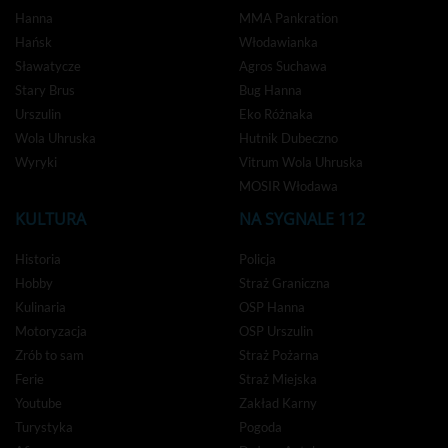
Hanna
MMA Pankration
Hańsk
Włodawianka
Sławatycze
Agros Suchawa
Stary Brus
Bug Hanna
Urszulin
Eko Różnaka
Wola Uhruska
Hutnik Dubeczno
Wyryki
Vitrum Wola Uhruska
MOSIR Włodawa
KULTURA
NA SYGNALE 112
Historia
Policja
Hobby
Straż Graniczna
Kulinaria
OSP Hanna
Motoryzacja
OSP Urszulin
Zrób to sam
Straż Pożarna
Ferie
Straż Miejska
Youtube
Zakład Karny
Turystyka
Pogoda