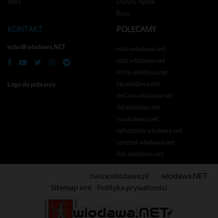
Afisz
Dyżury Aptek
Busy
KONTAKT
POLECAMY
echo＠wlodawa.NET
nuta.wlodawa.net
rota.wlodawa.net
tetris.wlodawa.net
bb.wlodawa.net
Logo do pobrania
doCelu.wlodawa.net
3d.wlodawa.net
tv.wlodawa.net
ogloszenia.wlodawa.net
spotted.wlodawa.net
dzis.wlodawa.net
Copyright © 2oo0-2o26
nasza.wlodawa.pl
vel
wlodawa.NET
|
Sitemap xml
|
Polityka prywatności