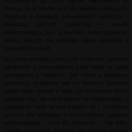
pozostałych ok. 200 sądów rejonowych w
Polsce, to w istocie krok do likwidacji kolejnych
instytucji w miastach powiatowych i wreszcie -
likwidacji samych powiatów – mówili
demonstrujący pod gmachem samorządowcy,
wśród których nie zabrakło wielu starostów i
burmistrzów miast.
Na czele pochodu kroczył W. Holaczuk, starosta
włodawski z pracownikami sądu. Mieli ze sobą
transparent z napisem - Nie róbcie z Włodawy
skansenu, zostawcie sąd po staremu. Starosta
zdaje sobie sprawę z faktu, że taki protest może
niewiele dać, ale same pisma nie wystarczają. –
Likwidacja sądu to jest bardzo zły i szkodliwy
pomysł dla Włodawy i mieszkańców powiatu
włodawskiego - mówi W. Holaczuk. – Nie tylko
utrudni życie wielu ludziom, ale również wpłynie