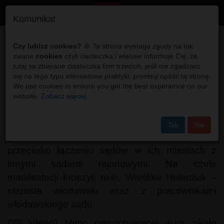
Toggl
Komunikat
navig
Starosta włodawski na
Czy lubisz cookies?
🍪 Ta strona wymaga zgody na tak
zwane
cookies
czyli ciasteczka i właśnie informuje Cię, że
czele protestu w
tutaj sa zbierane ciasteczka firm trzecich, jeśli nie zgadzasz
się na tego typu internetowe praktyki, prosimy opóść tą stronę.
Warszawie!
We use cookies to ensure you get the best experience on our
website.
Zobacz więcej
(28 lutego) Mimo niesprzyjającej aury, około
tysiąca osób z 43 powiatów protestowało przed
Tak
Nie
gmachem resortu sprawiedliwości w Warszawie
przeciwko łączeniu sądów w ich miastach z
innymi sądami rejonowymi. Na czele
manifestacji kroczył, m.in. Wiesław Holaczuk –
starosta włodawski wraz z pracownikami
włodawskiego sądu.
(28 lutego) Mimo niesprzyjającej aury, około