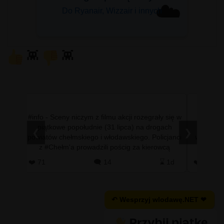
☁️
Do Ryanair, Wizzair i innych
👾
👾
ystemu
#info - Sceny niczym z filmu akcji rozegrały się w
#info 
ończył
piątkowe popołudnie (31 lipca) na drogach
mniejsz
❮
❯
yscy
powiatów chełmskiego i włodawskiego. Policjanci
wypadła 
ej po
z #Chełm'a prowadzili pościg za kierowcą
dobrz
nissana qashqaia, …
#T
 1d
❤️ 71
🗨️ 14
⌛ 1d
❤️ 0
↶ Wesprzyj wlodawę.NET ❤