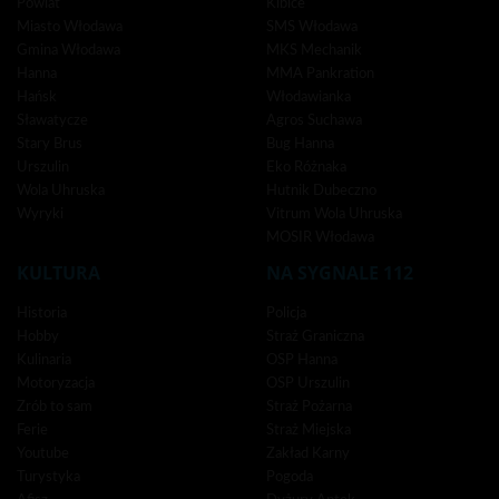
Powiat
Kibice
Miasto Włodawa
SMS Włodawa
Gmina Włodawa
MKS Mechanik
Hanna
MMA Pankration
Hańsk
Włodawianka
Sławatycze
Agros Suchawa
Stary Brus
Bug Hanna
Urszulin
Eko Różnaka
Wola Uhruska
Hutnik Dubeczno
Wyryki
Vitrum Wola Uhruska
MOSIR Włodawa
KULTURA
NA SYGNALE 112
Historia
Policja
Hobby
Straż Graniczna
Kulinaria
OSP Hanna
Motoryzacja
OSP Urszulin
Zrób to sam
Straż Pożarna
Ferie
Straż Miejska
Youtube
Zakład Karny
Turystyka
Pogoda