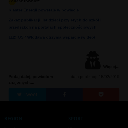
Zobacz również:
Klaster Energii powstaje w powiecie
Zakaz publikacji list dzieci przyjętych do szkół i
przedszkoli na portalach społecznościowych
112: OSP Włodawa otrzyma wsparcie /wideo/
Więcej...
Podaj dalej, powiadom
data publikacji: 15/02/2019
znajomych....
Tweet
REGION
SPORT