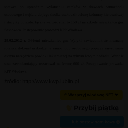
sprawca po uprzednim wyłamaniu zamków w drzwiach samochodu
osobowego i wejściu do jego środka uszkodził osłonę kolumny kierowniczej
i stacyjkę pojazdu. łączna wartość strat to 150 zł na szkodę mieszkańca gm.
Sosnowica. Postępowanie prowadzi KPP Włodawa.
29.02.2012 r.
34-letni mieszkaniec gm. Wyryki zawiadomił, że nieznany
sprawca dokonał uszkodzenia samochodu osobowego poprzez zarysowanie
ostrym narzędziem powłoki lakierniczej na tylnym lewym nadkolu. Wartość
strat zawiadamiający oszacował na kwotę 600 zł. Postępowanie prowadzi
KPP Włodawa.
źródło: http://www.kwp.lublin.pl
↶ Wesprzyj wlodawę.NET ❤
lub postaw nam kawę 😍