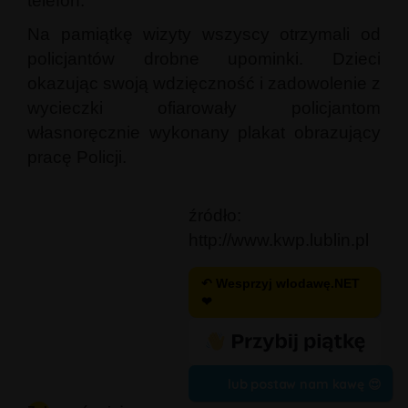
telefon.
Na pamiątkę wizyty wszyscy otrzymali od
policjantów drobne upominki. Dzieci
okazując swoją wdzięczność i zadowolenie z
wycieczki ofiarowały policjantom
własnoręcznie wykonany plakat obrazujący
pracę Policji.
źródło:
http://www.kwp.lublin.pl
↶ Wesprzyj wlodawę.NET
❤
lub postaw nam kawę 😍