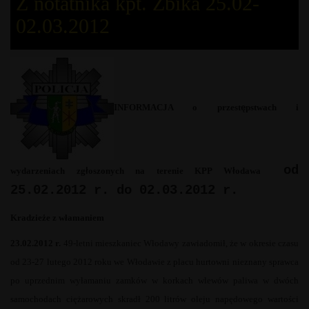
Z notatnika kpt. Żbika 25.02-
02.03.2012
INFORMACJA o przest
ę
pstwach i
od
wydarzeniach zg
ł
oszonych na terenie KPP W
ł
odawa
25.02.2012 r. do 02.03.2012 r.
Kradzieże z włamaniem
23.02.2012 r.
49-letni mieszkaniec Włodawy zawiadomił, że w okresie czasu
od 23-27 lutego 2012 roku we Włodawie z placu hurtowni nieznany sprawca
po uprzednim wyłamaniu zamków w korkach wlewów paliwa w dwóch
samochodach ciężarowych skradł 200 litrów oleju napędowego wartości