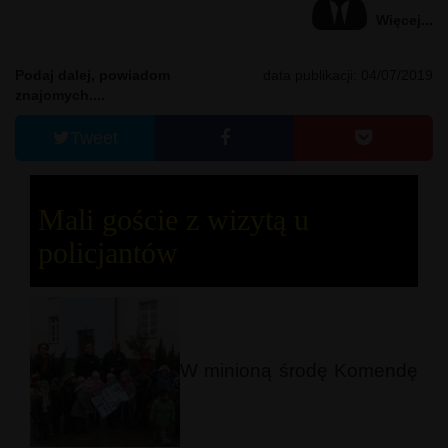
Więcej...
Podaj dalej, powiadom
data publikacji: 04/07/2019
znajomych....
Tweet
Mali goście z wizytą u
policjantów
W minioną środę Komendę