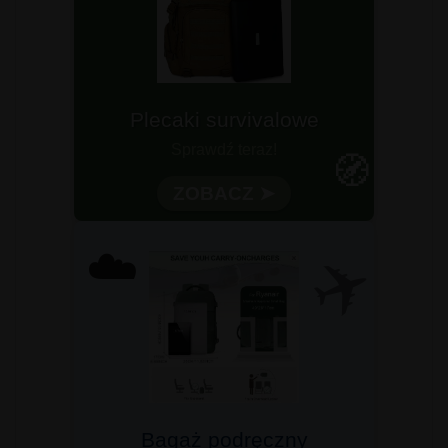
Plecaki survivalowe
Sprawdź teraz!
🧭
ZOBACZ ➤
✈️
☁️
Bagaż podręczny