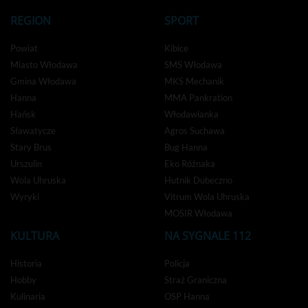
REGION
SPORT
Powiat
Kibice
Miasto Włodawa
SMS Włodawa
Gmina Włodawa
MKS Mechanik
Hanna
MMA Pankration
Hańsk
Włodawianka
Sławatycze
Agros Suchawa
Stary Brus
Bug Hanna
Urszulin
Eko Różnaka
Wola Uhruska
Hutnik Dubeczno
Wyryki
Vitrum Wola Uhruska
MOSIR Włodawa
KULTURA
NA SYGNALE 112
Historia
Policja
Hobby
Straż Graniczna
Kulinaria
OSP Hanna