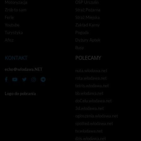
Motoryzacja
OSP Urszulin
Zrób to sam
Straż Pożarna
Ferie
Straż Miejska
Youtube
Zakład Karny
Turystyka
Pogoda
Afisz
Dyżury Aptek
Busy
KONTAKT
POLECAMY
echo＠wlodawa.NET
nuta.wlodawa.net
rota.wlodawa.net
tetris.wlodawa.net
bb.wlodawa.net
Logo do pobrania
doCelu.wlodawa.net
3d.wlodawa.net
ogloszenia.wlodawa.net
spotted.wlodawa.net
tv.wlodawa.net
dzis.wlodawa.net