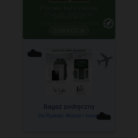
Plecaki survivalowe
Sprawdź teraz!
🧭
ZOBACZ ➤
✈️
☁️
Bagaż podręczny
☁️
Do Ryanair, Wizzair i innych