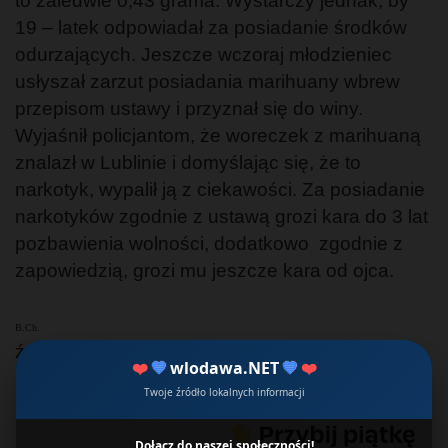
to zaledwie 0,43 grama. Wystarczy jednak, by
19 – latek odpowiadał za posiadanie środków
odurzających. Jeszcze wczoraj młodzieniec
usłyszał zarzut posiadania marihuany wbrew
przepisom ustawy i przyznał się do winy.
Wyjaśnił policjantom, że woreczek z marihuaną
znalazł w Lublinie i domyślając się, że to
narkotyk, wypalił ją z ciekawości. Za posiadanie
narkotyków zgodnie z ustawą grozi kara do 3 lat
pozbawienia wolności, dodatkowo zgodnie z
zapowiedzią, grozi mu jeszcze kara od ojca.
B.Ch.
źródło: kpp
❤️
💙
wlodawa.NET
💙
❤️
↶ Wesprzyj wlodawę.NET ❤
Twoje źródło lokalnych informacji
Dołącz do naszej społeczności!