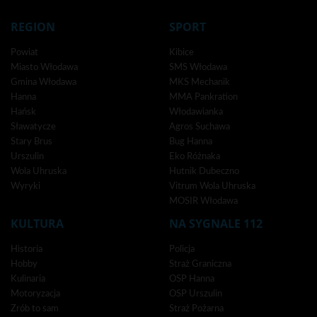
REGION
SPORT
Powiat
Kibice
Miasto Włodawa
SMS Włodawa
Gmina Włodawa
MKS Mechanik
Hanna
MMA Pankration
Hańsk
Włodawianka
Sławatycze
Agros Suchawa
Stary Brus
Bug Hanna
Urszulin
Eko Różnaka
Wola Uhruska
Hutnik Dubeczno
Wyryki
Vitrum Wola Uhruska
MOSIR Włodawa
KULTURA
NA SYGNALE 112
Historia
Policja
Hobby
Straż Graniczna
Kulinaria
OSP Hanna
Motoryzacja
OSP Urszulin
Zrób to sam
Straż Pożarna