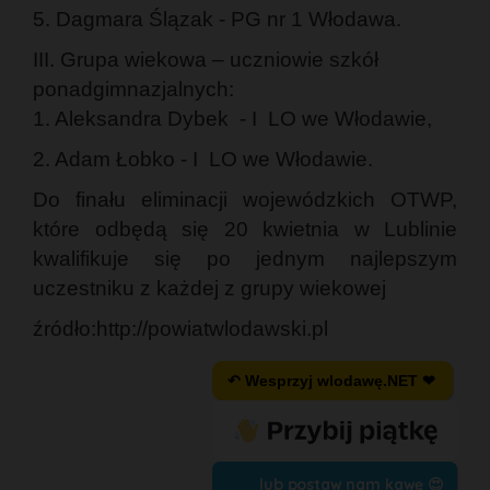
5. Dagmara Ślązak - PG nr 1 Włodawa.
III. Grupa wiekowa – uczniowie szkół
ponadgimnazjalnych:
1. Aleksandra Dybek - I LO we Włodawie,
2. Adam Łobko - I LO we Włodawie.
Do finału eliminacji wojewódzkich OTWP,
które odbędą się 20 kwietnia w Lublinie
kwalifikuje się po jednym najlepszym
uczestniku z każdej z grupy wiekowej
źródło:http://powiatwlodawski.pl
↶ Wesprzyj wlodawę.NET ❤
lub postaw nam kawę 😍