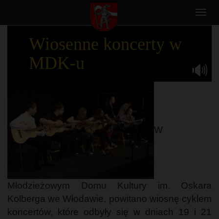
Toggl
navig
Wiosenne koncerty w
MDK-u
W
Młodzieżowym Domu Kultury im. Oskara
Kolberga we Włodawie, powitano wiosnę cyklem
koncertów, które odbyły się w dniach 19 i 21