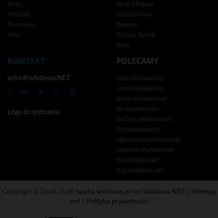
Ferie
Straż Miejska
Youtube
Zakład Karny
Turystyka
Pogoda
Afisz
Dyżury Aptek
Busy
KONTAKT
POLECAMY
echo＠wlodawa.NET
nuta.wlodawa.net
rota.wlodawa.net
tetris.wlodawa.net
bb.wlodawa.net
Logo do pobrania
doCelu.wlodawa.net
3d.wlodawa.net
ogloszenia.wlodawa.net
spotted.wlodawa.net
tv.wlodawa.net
dzis.wlodawa.net
Copyright © 2oo0-2o26
nasza.wlodawa.pl
vel
wlodawa.NET
|
Sitemap
xml
|
Polityka prywatności