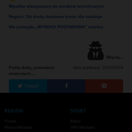
Wpadka włamywaczy do domków letniskowych
Region: Od środy darmowe konto dla każdego
Nie pomogła „WYSOKO POSTAWIONA” rodzina
Więcej...
Podaj dalej, powiadom
data publikacji: 22/10/2016
znajomych....
Tweet
REGION
SPORT
Powiat
Kibice
Miasto Włodawa
SMS Włodawa