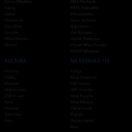
Gmina Włodawa
MKS Mechanik
Hanna
MMA Pankration
Hańsk
Włodawianka
Sławatycze
Agros Suchawa
Stary Brus
Bug Hanna
Urszulin
Eko Różnaka
Wola Uhruska
Hutnik Dubeczno
Wyryki
Vitrum Wola Uhruska
MOSIR Włodawa
KULTURA
NA SYGNALE 112
Historia
Policja
Hobby
Straż Graniczna
Kulinaria
OSP Hanna
Motoryzacja
OSP Urszulin
Zrób to sam
Straż Pożarna
Ferie
Straż Miejska
Youtube
Zakład Karny
Turystyka
Pogoda
Afisz
Dyżury Aptek
Busy