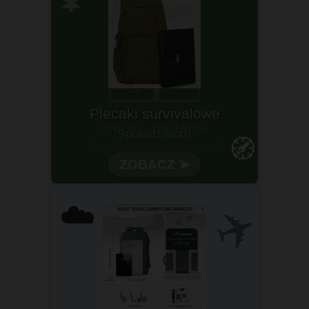
🌲
Plecaki survivalowe
Sprawdź teraz!
🧭
ZOBACZ ➤
✈️
☁️