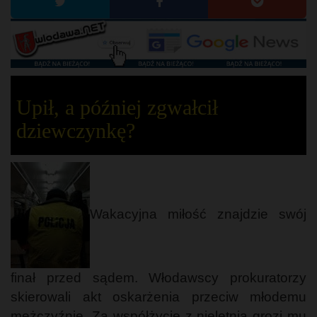
Upił, a później zgwałcił
dziewczynkę?
Wakacyjna miłość znajdzie swój
finał przed sądem. Włodawscy prokuratorzy
skierowali akt oskarżenia przeciw młodemu
mężczyźnie. Za współżycie z nieletnią grozi mu