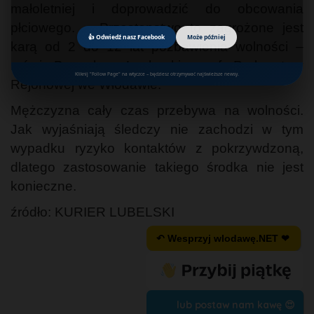
małoletniej i doprowadzić do obcowania
płciowego. – Przestępstwo to zagrożone jest
👍 Odwiedź nasz Facebook
Może później
karą od 2 do 12 lat pozbawienia wolności –
mówi Bogusław Lechocki, szef Prokuratury
Kliknij "Follow Page" na wtyczce – będziesz otrzymywać najświeższe newsy.
Rejonowej we Włodawie.
Mężczyzna cały czas przebywa na wolności.
Jak wyjaśniają śledczy nie zachodzi w tym
wypadku ryzyko kontaktów z pokrzywdzoną,
dlatego zastosowanie takiego środka nie jest
konieczne.
źródło: KURIER LUBELSKI
↶ Wesprzyj wlodawę.NET ❤
lub postaw nam kawę 😍