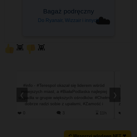
Bagaż podręczny
☁️
Do Ryanair, Wizzair i innych
👾
👾
 się w
#info - #Terespol okazał się liderem wśród
#info - 
ach
mniejszych miast, a #BiałaPodlaska najlepiej
tuż po 
❮
❯
cjanci
wypadła w grupie większych ośrodków. #Chełm
zwolnieni
cą
dobrze radzi sobie z upałami, #Zamość i
ze służb
#TomaszówLubelski mają sporo…
 5h
❤️ 0
🗨️ 3
⌛ 11h
❤️ 10
↶ Wesprzyj wlodawę.NET ❤