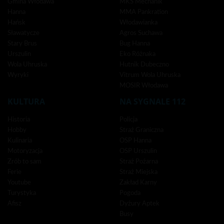
Gmina Włodawa
MKS Mechanik
Hanna
MMA Pankration
Hańsk
Włodawianka
Sławatycze
Agros Suchawa
Stary Brus
Bug Hanna
Urszulin
Eko Różnaka
Wola Uhruska
Hutnik Dubeczno
Wyryki
Vitrum Wola Uhruska
MOSIR Włodawa
KULTURA
NA SYGNALE 112
Historia
Policja
Hobby
Straż Graniczna
Kulinaria
OSP Hanna
Motoryzacja
OSP Urszulin
Zrób to sam
Straż Pożarna
Ferie
Straż Miejska
Youtube
Zakład Karny
Turystyka
Pogoda
Afisz
Dyżury Aptek
Busy