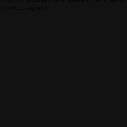
Łącznie uczestniczyło w festiwalu prawie 300 art
prosto z zagranicy.