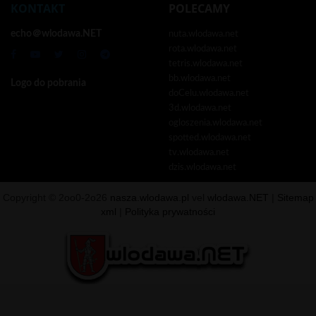
KONTAKT
POLECAMY
echo＠wlodawa.NET
nuta.wlodawa.net
rota.wlodawa.net
tetris.wlodawa.net
bb.wlodawa.net
Logo do pobrania
doCelu.wlodawa.net
3d.wlodawa.net
ogloszenia.wlodawa.net
spotted.wlodawa.net
tv.wlodawa.net
dzis.wlodawa.net
Copyright © 2oo0-2o26
nasza.wlodawa.pl
vel
wlodawa.NET
|
Sitemap
xml
|
Polityka prywatności