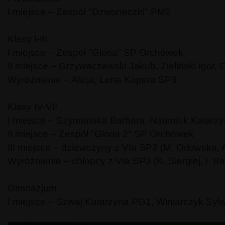
I miejsce – Zespół "Dzwoneczki" PM2
Klasy I-III
I miejsce – Zespół "Gloria" SP Orchówek
II miejsce – Grzywaczewski Jakub, Zieliński Igor, 
Wyróżnienie – Alicja, Lena Kapera SP3
Klasy IV-VII
I miejsce – Szymańska Barbara, Naumiuk Katarz
II miejsce – Zespół "Gloria 2" SP Orchówek
III miejsce – dziewczyny z VIa SP3 (M. Orłowska, 
Wyróżnienie – chłopcy z VIa SP3 (K. Siergiej, I. Ba
Gimnazjum
I miejsce – Szwaj Katarzyna PG1, Winiarczyk Syl