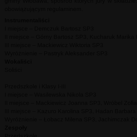
gminy Włodawa, spośród których jury w składzie:
obowiązującym regulaminem.
Instrumentaliści
I miejsce – Demczuk Bartosz SP3
II miejsce – Górny Bartosz SP3, Kucharuk Marika
III miejsce – Mackiewicz Wiktoria SP3
Wyróżnienie – Pastryk Aleksander SP3
Wokaliści
Soliści
Przedszkole i Klasy I-III
I miejsce – Wasilewska Nikola SP3
II miejsce – Mackiewicz Joanna SP3, Wróbel Zofia
III miejsce – Kazuro Karolina SP3, Hadan Barbar
Wyróżnienie – Łobacz Milena SP3, Jachimczak 
Zespoły
Przedszkole