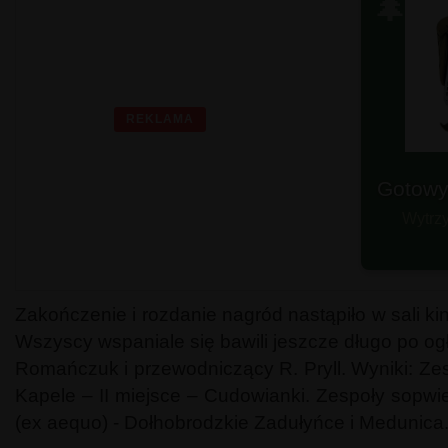
🌲
REKLAMA
Gotowy
Wytrzy
Zakończenie i rozdanie nagród nastąpiło w sali 
Wszyscy wspaniale się bawili jeszcze długo po og
Romańczuk i przewodniczący R. Pryll. Wyniki: Zesp
Kapele – II miejsce – Cudowianki. Zespoły sopwiew
(ex aequo) - Dołhobrodzkie Zadułyńce i Medunica.