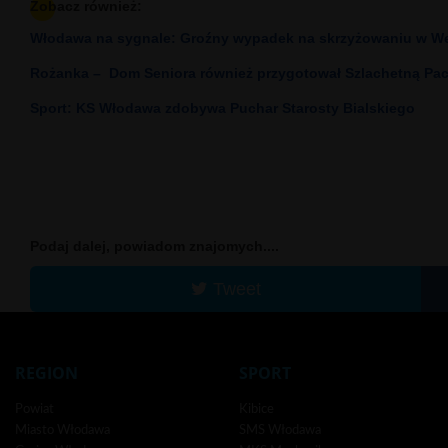
Zobacz również:
Włodawa na sygnale: Groźny wypadek na skrzyżowaniu w We
Rożanka – Dom Seniora również przygotował Szlachetną Pa
Sport: KS Włodawa zdobywa Puchar Starosty Bialskiego
Podaj dalej, powiadom znajomych....
Tweet
REGION
SPORT
Powiat
Kibice
Miasto Włodawa
SMS Włodawa