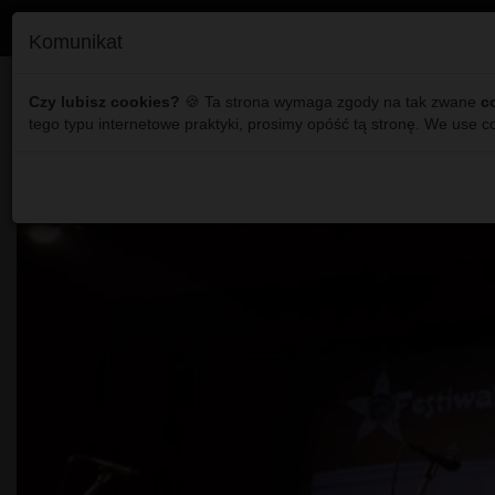
Komunikat
Włodawa - XVII Festiwal 
Czy lubisz cookies?
🍪 Ta strona wymaga zgody na tak zwane
c
tego typu internetowe praktyki, prosimy opóść tą stronę. We use c