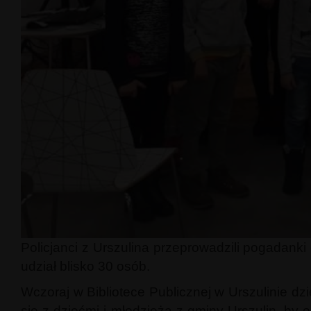
Policjanci z Urszulina przeprowadzili pogadanki
udział blisko 30 osób.
Wczoraj w Bibliotece Publicznej w Urszulinie dzi
się z dziećmi i młodzieżą z gminy Urszulin, by 