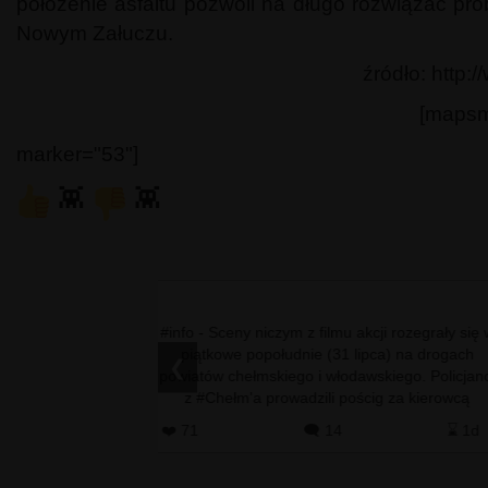
położenie asfaltu pozwoli na długo rozwiązać pr
Nowym Załuczu.
źródło: http:
[mapsm
marker="53"]
👾
👾
𝘁 𝘀𝘆𝗿𝗲𝗻 systemu
#info - Sceny niczym z filmu akcji rozegrały się 
ak zwykle zakończył
piątkowe popołudnie (31 lipca) na drogach
❮
ć może nie wszyscy
powiatów chełmskiego i włodawskiego. Policjanc
rencji prasowej po
z #Chełm'a prowadzili pościg za kierowcą
w Tar…
nissana qashqaia, …
⌛ 1d
❤️ 71
🗨️ 14
⌛ 1