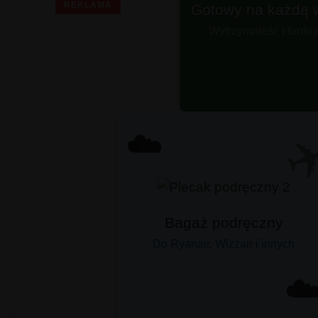
REKLAMA
Gotowy na każdą 
Wytrzymałość i funkc
✈
☁️
Bagaż podręczny
Do Ryanair, Wizzair i innych
☁