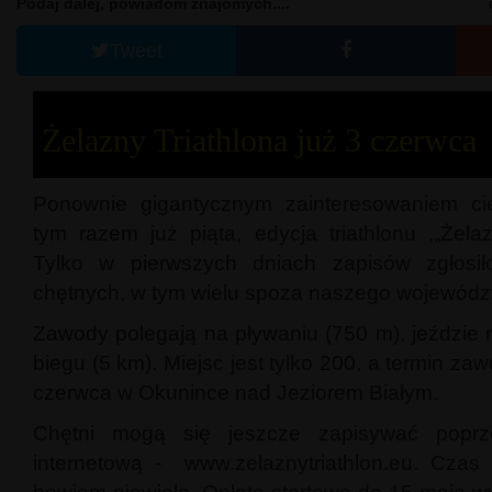
Podaj dalej, powiadom znajomych....
Tweet
Żelazny Triathlona już 3 czerwca
Ponownie gigantycznym zainteresowaniem cie
tym razem już piąta, edycja triathlonu ,„Żelaz
Tylko w pierwszych dniach zapisów zgłosił
chętnych, w tym wielu spoza naszego wojewódz
Zawody polegają na pływaniu (750 m), jeździe 
biegu (5 km). Miejsc jest tylko 200, a termin za
czerwca w Okunince nad Jeziorem Białym.
Chętni mogą się jeszcze zapisywać popr
internetową - www.zelaznytriathlon.eu. Czas n