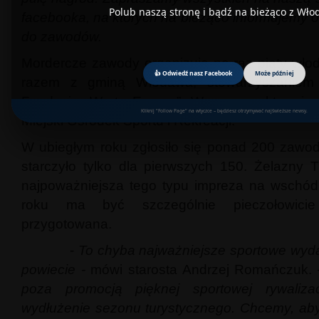
Polub naszą stronę i bądź na bieżąco z Wł
facebooka, na których na bieżąco informujemy 
do zawodów.
Mordercze zawody organizuje po raz piąty wło
👍 Odwiedź nasz Facebook
Może później
razem z gminą Włodawa, stowarzyszaniem 
Fundacją „Wrota Europy”. W pomoc aktywnie w
Kliknij "Follow Page" na wtyczce – będziesz otrzymywać najświeższe newsy.
Miejski Ośrodek Sportu i Rekreacji.
W ubiegłym roku zgłosiło się ponad 200 zawod
starczyło tylko dla pierwszych 150. Żelazny Tr
najpoważniejsza tego typu impreza na wschód
roku ma być szczególnie pieczołowicie 
przygotowana.
-
To chyba najważniejsze sportowe wyd
powiecie -
mówi starosta Andrzej Romańczuk.
poza promocją pięknej sportowej rywalizac
wydłużenie sezonu turystycznego. Chcemy, aby