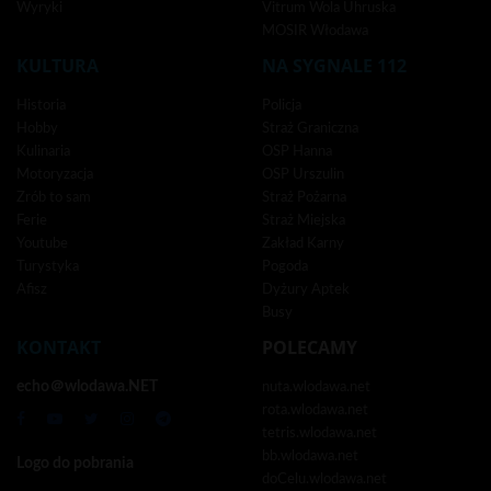
Wyryki
Vitrum Wola Uhruska
MOSIR Włodawa
KULTURA
NA SYGNALE 112
Historia
Policja
Hobby
Straż Graniczna
Kulinaria
OSP Hanna
Motoryzacja
OSP Urszulin
Zrób to sam
Straż Pożarna
Ferie
Straż Miejska
Youtube
Zakład Karny
Turystyka
Pogoda
Afisz
Dyżury Aptek
Busy
KONTAKT
POLECAMY
echo＠wlodawa.NET
nuta.wlodawa.net
rota.wlodawa.net
tetris.wlodawa.net
bb.wlodawa.net
Logo do pobrania
doCelu.wlodawa.net