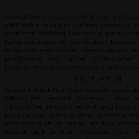
Przebudowany zostanie odcinek drogi o długośc
robót będzie polegał na poprawie konstrukcji d
nawierzchni asfaltowej. Inwestycja poprawi komu
trzeba wspomnieć, że odcinek jest intensywni
okolicznych mieszkańców, ponadto wpłynie na
podróżowania oraz poprawi bezpieczeństwo 
Przebudowa zwiększy nośność drogi do 80 kN/oś
[wp_ad_camp_3]
Tomasz Antoniuk Wójt Gminy Urszulin – przebu
Załuczu jest niezwykle potrzebna i długo 
mieszkańców. To ważny odcinek drogi łączący 
Nowe Załucze i Babsk. W ubiegłych latach ta dro
remontowana ale ze względu na dużą intensy
należało ciągle ponawiać. Realizacja w 2017 ro