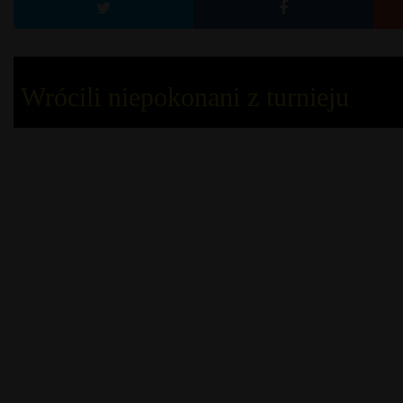
Wrócili niepokonani z turnieju