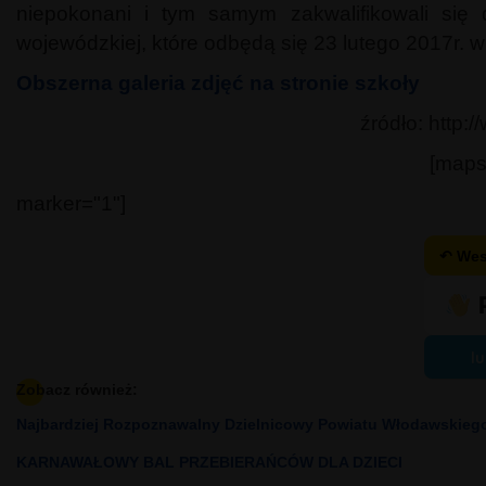
niepokonani i tym samym zakwalifikowali się
wojewódzkiej, które odbędą się 23 lutego 2017r. 
Obszerna galeria zdjęć na stronie szkoły
źródło: http:
[maps
marker="1"]
↶ Wes
lu
Zobacz również:
Najbardziej Rozpoznawalny Dzielnicowy Powiatu Włodawskieg
KARNAWAŁOWY BAL PRZEBIERAŃCÓW DLA DZIECI