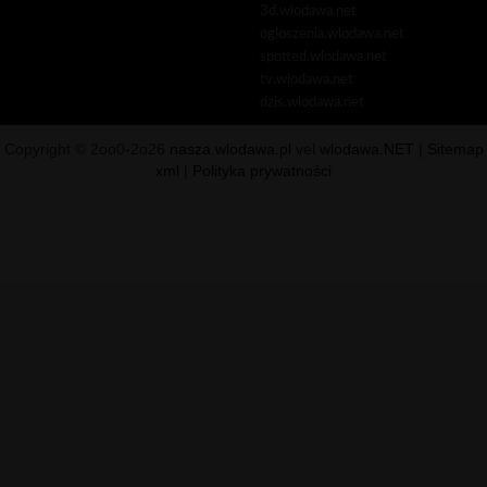
3d.wlodawa.net
ogloszenia.wlodawa.net
spotted.wlodawa.net
tv.wlodawa.net
dzis.wlodawa.net
Copyright © 2oo0-2o26
nasza.wlodawa.pl
vel
wlodawa.NET
|
Sitemap
xml
|
Polityka prywatności