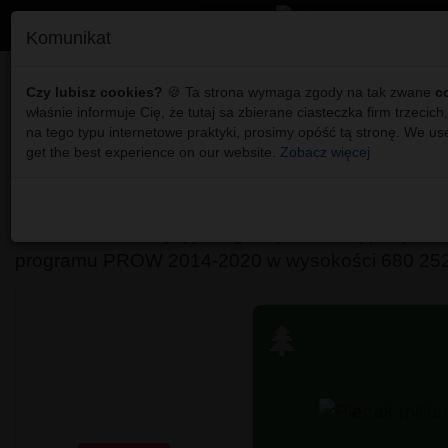
Komunikat
Nowa droga w Nowym Za
Czy lubisz cookies?
🍪 Ta strona wymaga zgody na tak zwane
c
właśnie informuje Cię, że tutaj sa zbierane ciasteczka firm trzecich,
na tego typu internetowe praktyki, prosimy opóść tą stronę. We us
get the best experience on our website.
Zobacz więcej
„Przebudowa drogi gminnej 104348 L położon
Nowe Załucze” pod taką nazwą Gmina Urszulin bę
2017 roku inwestycję drogową, na którą pozyska
programu PROW 2014-2020 w wysokości 680 252,
🌲