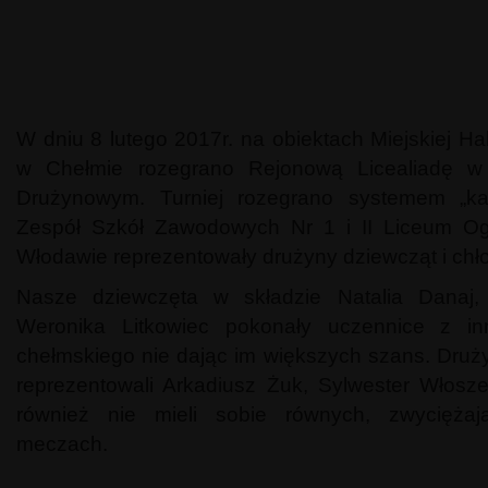
W dniu 8 lutego 2017r. na obiektach Miejskiej H
w Chełmie rozegrano Rejonową Licealiadę w
Drużynowym. Turniej rozegrano systemem „
Zespół Szkół Zawodowych Nr 1 i II Liceum Og
Włodawie reprezentowały drużyny dziewcząt i chł
Nasze dziewczęta w składzie Natalia Danaj,
Weronika Litkowiec pokonały uczennice z in
chełmskiego nie dając im większych szans. Druż
reprezentowali Arkadiusz Żuk, Sylwester Włosz
również nie mieli sobie równych, zwycięża
meczach.