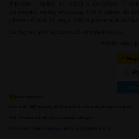
Wpisowe i opłaty za udział w Żelaznym Triathl
od terminu wpłaty wynoszą: 100 zł płatne do dn
płatne od dnia 16 maja, 200 zł płatne w dniu z
Zapisy na stronie: www.zelaznytriathlon.eu
źródło: www.p
↶ Wespr
lub 
Zobacz również:
Urszulin: (W)schody 2023 powiatu włodawskiego rozdane
112: Ukradł wózek, aby zawieźć zakupy
Włodawa: Dzień Nauczyciela w przedszkolu nr 1