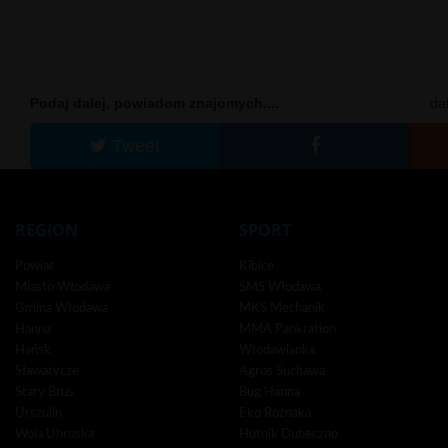
Podaj dalej, powiadom znajomych....
da
Tweet
REGION
SPORT
Powiat
Kibice
Miasto Włodawa
SMS Włodawa
Gmina Włodawa
MKS Mechanik
Hanna
MMA Pankration
Hańsk
Włodawianka
Sławatycze
Agros Suchawa
Stary Brus
Bug Hanna
Urszulin
Eko Różnaka
Wola Uhruska
Hutnik Dubeczno