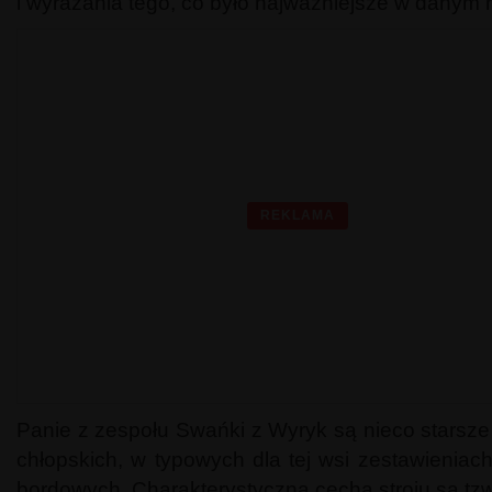
i wyrażania tego, co było najważniejsze w danym
REKLAMA
Panie z zespołu Swańki z Wyryk są nieco starsze
chłopskich, w typowych dla tej wsi zestawieniac
bordowych. Charakterystyczną cechą stroju są tz