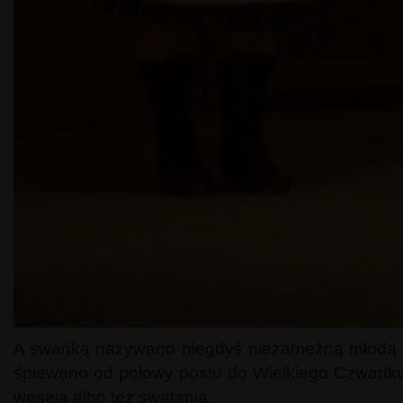
A swańką nazywano niegdyś niezamężną młodą dzie
śpiewano od połowy postu do Wielkiego Czwartku 
wesela albo też swatania.