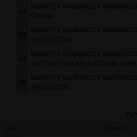
Wyk
Lp.
Nazwa