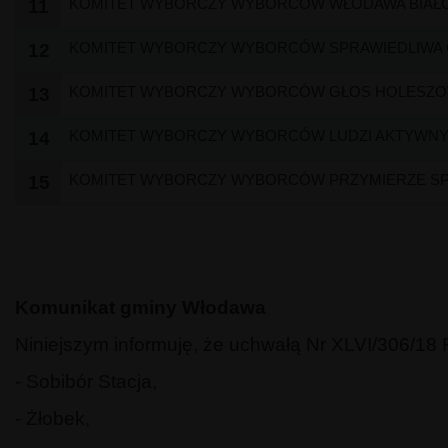
KOMITET WYBORCZY WYBORCÓW WŁODAWA BIAŁ
11
KOMITET WYBORCZY WYBORCÓW SPRAWIEDLIWA 
12
KOMITET WYBORCZY WYBORCÓW GŁOS HOLESZ
13
KOMITET WYBORCZY WYBORCÓW LUDZI AKTYWNY
14
KOMITET WYBORCZY WYBORCÓW PRZYMIERZE S
15
Komunikat gminy Włodawa
Niniejszym informuję, że uchwałą Nr XLVI/306/18
- Sobibór Stacja,
- Żłobek,