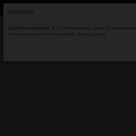
Komunikat
Kultura: Swańki z Wyryk d
Czy lubisz cookies?
🍪 Ta strona wymaga zgody na tak zwane
c
the best experience on our website.
Zobacz więcej