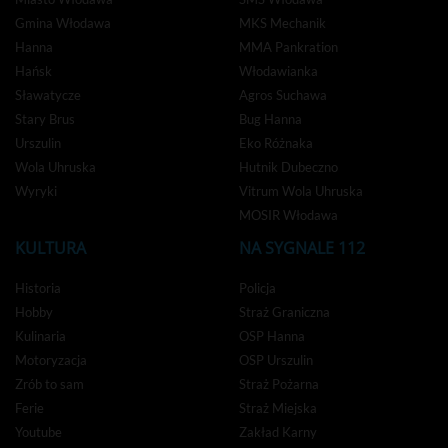
Gmina Włodawa
MKS Mechanik
Hanna
MMA Pankration
Hańsk
Włodawianka
Sławatycze
Agros Suchawa
Stary Brus
Bug Hanna
Urszulin
Eko Różnaka
Wola Uhruska
Hutnik Dubeczno
Wyryki
Vitrum Wola Uhruska
MOSIR Włodawa
KULTURA
NA SYGNALE 112
Historia
Policja
Hobby
Straż Graniczna
Kulinaria
OSP Hanna
Motoryzacja
OSP Urszulin
Zrób to sam
Straż Pożarna
Ferie
Straż Miejska
Youtube
Zakład Karny