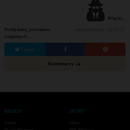
Więcej...
Podaj dalej, powiadom
data publikacji: 13/12/17
znajomych....
Tweet
Komentarzy
REGION
SPORT
Powiat
Kibice
Miasto Włodawa
SMS Włodawa