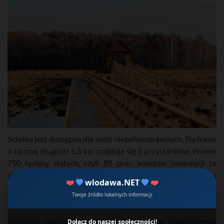
Ścieżka jest dostępna dla osób niepełnosprawnych. Na trasie
o łącznej długości 6,5 km znajduje się 5 przystanków. Prawie
750 tysięcy złotych, czyli 85 proc. kosztów inwestycji to
dofinansowanie z Programu Operacyjnego Infrastruktura i
❤️
💙
wlodawa.NET
💙
❤️
Środowisko.
Twoje źródło lokalnych informacji
Przez kilka lat ścieżka będzie udostępniana bezpłatnie.
Działanie realizowane w ramach Programu Operacyjnego
Dołącz do naszej społeczności!