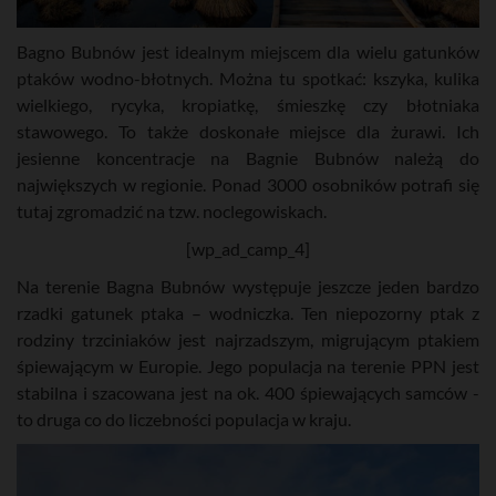
Bagno Bubnów jest idealnym miejscem dla wielu gatunków
ptaków wodno-błotnych. Można tu spotkać: kszyka, kulika
wielkiego, rycyka, kropiatkę, śmieszkę czy błotniaka
stawowego. To także doskonałe miejsce dla żurawi. Ich
jesienne koncentracje na Bagnie Bubnów należą do
największych w regionie. Ponad 3000 osobników potrafi się
tutaj zgromadzić na tzw. noclegowiskach.
[wp_ad_camp_4]
Na terenie Bagna Bubnów występuje jeszcze jeden bardzo
rzadki gatunek ptaka – wodniczka. Ten niepozorny ptak z
rodziny trzciniaków jest najrzadszym, migrującym ptakiem
śpiewającym w Europie. Jego populacja na terenie PPN jest
stabilna i szacowana jest na ok. 400 śpiewających samców -
to druga co do liczebności populacja w kraju.