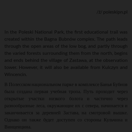
/ź/ poleskipn.pl
In the Poleski National Park, the first educational trail was
created within the Bagna Bubnów complex. The path leads
through the open areas of the low bog, and partly through
the varied forests surrounding them from the north, begins
and ends behind the village of Zastawa, at the observation
tower. However, it will also be available from Kulczyn and
Wincencin.
В Полесском национальном парке в комплексе Банья Бубнов
была создана первая учебная тропа. Путь проходит через
открытые участки низкого болота и частично через
разнообразные леса, окружающие их с севера, начинается и
заканчивается за деревней Застава, на смотровой вышке.
Однако он также будет доступен со стороны Кульчина и
Винценцина.