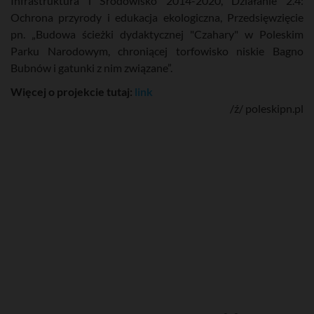
Infrastruktura i Środowisko 2014-2020, Działanie 2.4:
Ochrona przyrody i edukacja ekologiczna, Przedsięwzięcie
pn. „Budowa ścieżki dydaktycznej "Czahary" w Poleskim
Parku Narodowym, chroniącej torfowisko niskie Bagno
Bubnów i gatunki z nim związane”.
Więcej o projekcie tutaj:
link
/ź/ poleskipn.pl