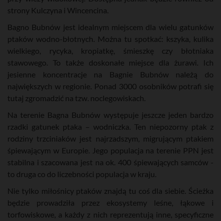
strony Kulczyna i Wincencina.
Bagno Bubnów jest idealnym miejscem dla wielu gatunków
ptaków wodno-błotnych. Można tu spotkać: kszyka, kulika
wielkiego, rycyka, kropiatkę, śmieszkę czy błotniaka
stawowego. To także doskonałe miejsce dla żurawi. Ich
jesienne koncentracje na Bagnie Bubnów należą do
największych w regionie. Ponad 3000 osobników potrafi się
tutaj zgromadzić na tzw. noclegowiskach.
Na terenie Bagna Bubnów występuje jeszcze jeden bardzo
rzadki gatunek ptaka – wodniczka. Ten niepozorny ptak z
rodziny trzciniaków jest najrzadszym, migrującym ptakiem
śpiewającym w Europie. Jego populacja na terenie PPN jest
stabilna i szacowana jest na ok. 400 śpiewających samców -
to druga co do liczebności populacja w kraju.
Nie tylko miłośnicy ptaków znajdą tu coś dla siebie. Ścieżka
będzie prowadziła przez ekosystemy leśne, łąkowe i
torfowiskowe, a każdy z nich reprezentują inne, specyficzne