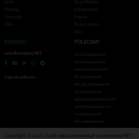
Ferie
Straż Miejska
Youtube
Zakład Karny
Turystyka
Pogoda
Afisz
Dyżury Aptek
Busy
KONTAKT
POLECAMY
echo＠wlodawa.NET
nuta.wlodawa.net
rota.wlodawa.net
tetris.wlodawa.net
bb.wlodawa.net
Logo do pobrania
doCelu.wlodawa.net
3d.wlodawa.net
ogloszenia.wlodawa.net
spotted.wlodawa.net
tv.wlodawa.net
dzis.wlodawa.net
Copyright © 2oo0-2o26
nasza.wlodawa.pl
vel
wlodawa.NET
|