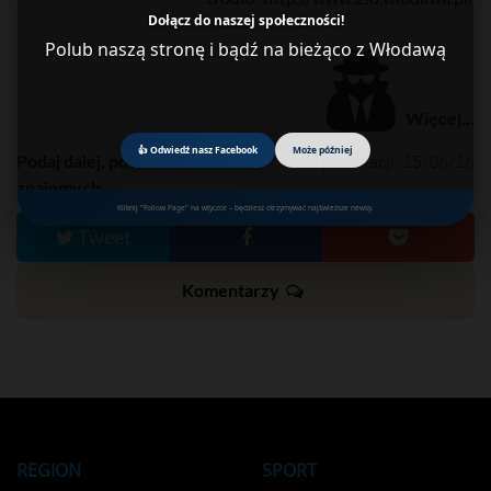
Dołącz do naszej społeczności!
Polub naszą stronę i bądź na bieżąco z Włodawą
Więcej...
👍 Odwiedź nasz Facebook
Może później
Podaj dalej, powiadom
data publikacji: 15/06/16
znajomych....
Kliknij "Follow Page" na wtyczce – będziesz otrzymywać najświeższe newsy.
Tweet
Komentarzy
REGION
SPORT