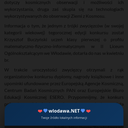
dotyczy kosmicznych obserwacji i możliwości ich
wykorzystania, druga zaś skupia się na technologiach
wykorzystywanych do obserwacji Ziemi z Kosmosu.
Informacja o tym, że jednym z trójki zwycięzców (w swojej
kategorii wiekowej) tegorocznej edycji konkursu został
Krzysztof Buczyński uczeń klasy pierwszej o profilu
matematyczno-fizyczno-informatycznym w II Liceum
Ogólnokształcącym we Włodawie, dotarła do nas w kwietniu
br.
W trakcie uroczystości zwycięzcy otrzymali z rąk
organizatorów konkursu dyplomy, nagrody książkowe i inne
upominki ufundowane przez Europejską Agencje Kosmiczną,
Centrum Badań Kosmicznych PAN oraz Europejskie Biuro
Edukacji Kosmicznej ESERO. Przypomnijmy, że konkurs
polegał na wcieleniu się w rolę naukowca opisującego ciała
❤️
💙
wlodawa.NET
💙
❤️
niebieskie sfotografowane przez sondę Cassini w formie
krótkiego eseju.
Twoje źródło lokalnych informacji
źródło: http://www.2lo.wlodawa.pl/