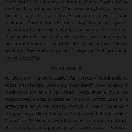
2 czerwca 2016 roku w planetarium „Niebo Kopernika" w
Centrum Nauki Kopernik w Warszawie odbyło się uroczyste
rozdanie nagród i dyplomów w ramach krajowego etapu
konkursu „Cassini Scientist for a Day". Na tę uroczystość
zaproszono tegorocznych zwycięzców wraz z ich szkolnymi
koordynatorami. W programie, prócz wręczenia nagród
laureatom konkursu, znalazł się krótki, ale bardzo ciekawy
wykład dr Sławomiry Szutowicz - eksperta Centrum Badań
Kosmicznych PAN
[wp_ad_camp_4]
pt. „Komety - kapsuły czasu", fantastyczny multimedialny
pokaz planetaryjny „Jesteśmy Kosmitami" opowiadający o
możliwości istnienia i sposobach poszukiwania życia we
Wszechświecie oraz zwiedzanie wystawy „Patrz: Ziemia" z
przewodnikiem, w roli którego wystąpił dr Jakub Bochiński z
Europejskiego Biura Edukacji Kosmicznej ESERO. „Patrz:
Ziemia" to 20 eksponatów ulokowanych na trzech piętrach
planetarium, a całość podzielona jest na dwie części. Pierwsza