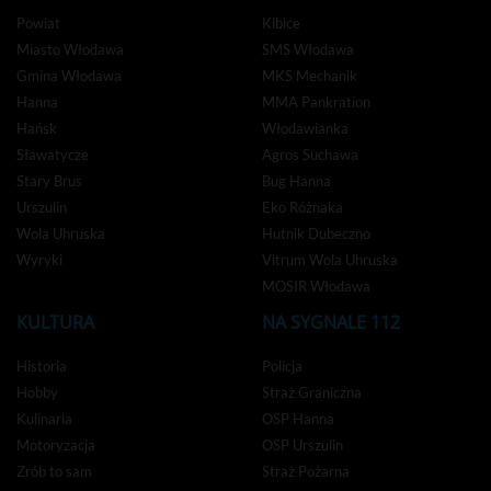
Powiat
Kibice
Miasto Włodawa
SMS Włodawa
Gmina Włodawa
MKS Mechanik
Hanna
MMA Pankration
Hańsk
Włodawianka
Sławatycze
Agros Suchawa
Stary Brus
Bug Hanna
Urszulin
Eko Różnaka
Wola Uhruska
Hutnik Dubeczno
Wyryki
Vitrum Wola Uhruska
MOSIR Włodawa
KULTURA
NA SYGNALE 112
Historia
Policja
Hobby
Straż Graniczna
Kulinaria
OSP Hanna
Motoryzacja
OSP Urszulin
Zrób to sam
Straż Pożarna