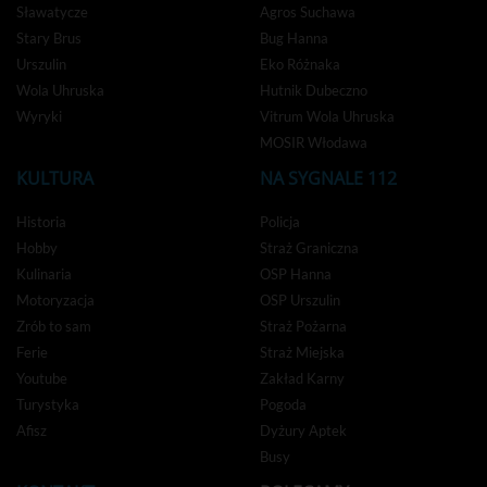
Sławatycze
Agros Suchawa
Stary Brus
Bug Hanna
Urszulin
Eko Różnaka
Wola Uhruska
Hutnik Dubeczno
Wyryki
Vitrum Wola Uhruska
MOSIR Włodawa
KULTURA
NA SYGNALE 112
Historia
Policja
Hobby
Straż Graniczna
Kulinaria
OSP Hanna
Motoryzacja
OSP Urszulin
Zrób to sam
Straż Pożarna
Ferie
Straż Miejska
Youtube
Zakład Karny
Turystyka
Pogoda
Afisz
Dyżury Aptek
Busy