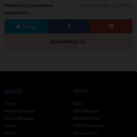
Podaj dalej, powiadom
data publikacji: 16/09/20
znajomych....
Tweet
Komentarzy
REGION
SPORT
Powiat
Kibice
Miasto Włodawa
SMS Włodawa
Gmina Włodawa
MKS Mechanik
Hanna
MMA Pankration
Hańsk
Włodawianka