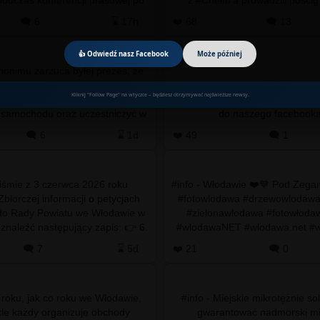
darzeniach w Tar…
nissana qashqaia,
🗨️ 6
⌛ 17h
❤️ 68
🗨️ 13
👍 Odwiedź nasz Facebook
Może później
anonimu zarzuca byłej prezes, że
iu nowego stanowiska poszła na
Kliknij "Follow Page" na wtyczce – będziesz otrzymywać najświeższe newsy.
rskie, a mimo to miała korzystać
Po więcej
zaprasz
 samochodu oraz uczestniczyć w
sjach Sejmiku Wo…
🗨️ 6
⌛ 1d
❤️ 49
🗨️ 1
piśmie z 3 czerwca 2026 roku
#info - Włodawie ❤️💙 Pod Zega
biorczej informacji o petycjach
#fotowlodawa #drzewowlodaw
do Rady Powiatu we Włodawie w
#zielonawlodawa #fotowłoda
aleźć następujący zapis: 👉 6.
#wlodawaNET #wlodawa.net #
ja indywidualna w sp…
🗨️ 7
⌛ 5d
❤️ 21
🗨️ 0
 roku, jak co roku we Włodawie,
#info - Miejskie mikrotężnie s
kle każdy organizuje obchody
gwarantować nadmorski mik