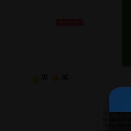
REKLAMA
G
👾
👾
#info - 📢🚨Dziś 
ostrzegania i a
się on #sukce
pamiętają, że 