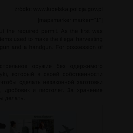
źródło: www.lubelska.policja.gov.pl
[mapsmarker marker="1"]
 the required permit. As the first was
items used to make the illegal harvesting
otgun and a handgun. For possession of
стрельное оружие без одержимого
ki, который в своей собственности
чтобы сделать незаконной заготовки
 дробовик и пистолет. За хранение
ы делать.
✈️
️