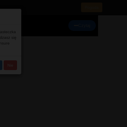
Pogoda
Czytaj
iasteczka
adzasz się
ensure
Nie