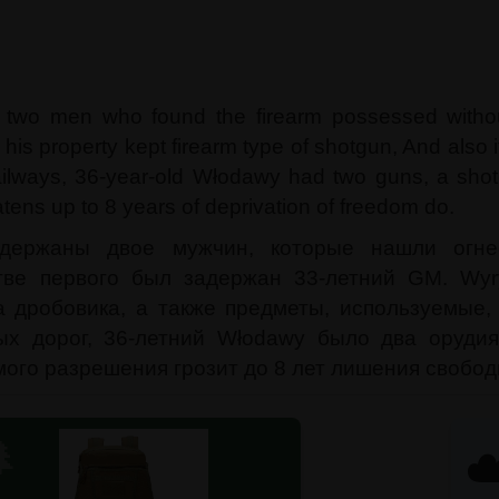
 two men who found the firearm possessed without
his property kept firearm type of shotgun, And also 
Railways, 36-year-old Włodawy had two guns, a sh
atens up to 8 years of deprivation of freedom do.
держаны двое мужчин, которые нашли огне
тве первого был задержан 33-летний GM. Wyry
а дробовика, а также предметы, используемые, 
х дорог, 36-летний Włodawy было два орудия,
ого разрешения грозит до 8 лет лишения свобод

☁