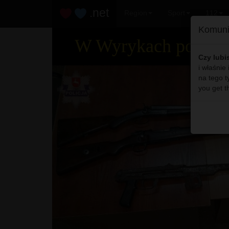
.net
Region
Sport
112
Komuni
W Wyrykach policja 
Czy lubi
i właśnie
na tego t
you get t