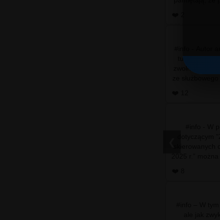
wy
❤️ 2
#info - Autor 
tuż po objęc
zwolnienie leka
ze służbowego
se
❤️ 12
#info - W 
dotyczącym "Z
❮
skierowanych 
2025 r.” można zn
Petyc
❤️ 8
#info – W tym
ale jak zwy