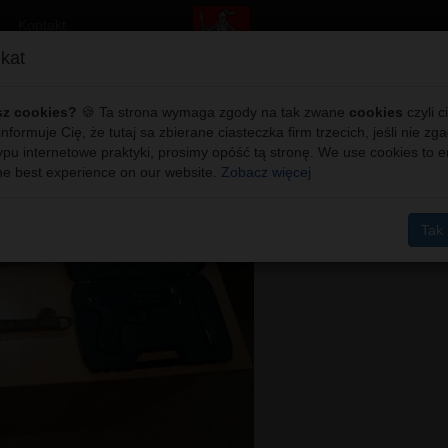
Kontakt
kat
znalazła broń
sz cookies?
🍪 Ta strona wymaga zgody na tak zwane
cookies
czyli c
 informuje Cię, że tutaj sa zbierane ciasteczka firm trzecich, jeśli nie zg
ypu internetowe praktyki, prosimy opóść tą stronę. We use cookies to 
he best experience on our website.
Zobacz więcej
Tak