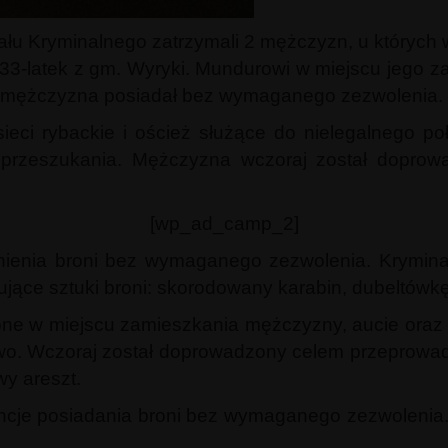
łu Kryminalnego zatrzymali 2 mężczyzn, u których w
33-latek z gm. Wyryki. Mundurowi w miejscu jego za
rą mężczyzna posiadał bez wymaganego zezwolenia.
sieci rybackie i oścież służące do nielegalnego po
przeszukania. Mężczyzna wczoraj został doprow
[wp_ad_camp_2]
nienia broni bez wymaganego zezwolenia. Kryminaln
jące sztuki broni: skorodowany karabin, dubeltówkę,
ione w miejscu zamieszkania mężczyzny, aucie oraz
pstwo. Wczoraj został doprowadzony celem przeprow
y areszt.
e posiadania broni bez wymaganego zezwolenia. Z