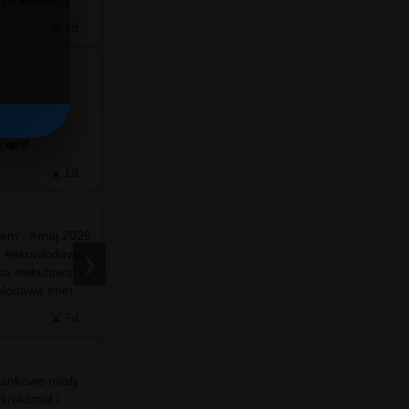
 …
#TomaszówLubelski mają sporo…
⌛ 1d
❤️ 0
🗨️ 4
⌛ 1d
Wykopaliska na Wołyniu: takie przedmioty
znajdują przy szczątkach …
amy
do naszego facebooka ❤️💙
⌛ 1d
❤️ 0
🗨️ 0
⌛ 4d
rem - #maj 2026
a #ekowlodawa
❯
wa #włodawa
Po więcej
zapraszamy
wlodawa #net…
do naszego facebooka ❤️💙
⌛ 7d
❤️ 27
🗨️ 0
⌛ 7d
olankowe miały
#info - 🚨 Wstrząsające zdjęcia z Ceuty –
roklimat i
hiszpańskiej eksklawy w Afryce – pokazują