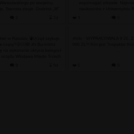
 Warszawskiego po swojemu.
wspomagać zdrowie. Najnow
je, Starosta swoje. Godzina „W”
naukowców z Uniwersytetu R
ędzie obchodzona w dwóch…
Krakowie pokazują jednak 
🗨️ 2
⌛ 7d
❤️ 3
🗨️ 0
odmienny…
nkier w Ratuszu 💣Urząd szykuje
#info - WYPRACOWAŁA 9 ZŁ, Z
e czasy?😲😵‍💫🫣 ✍️ Burmistrz
000 ZŁ?! Kim jest "Inspektor Kró
 na wykonanie ukrycia kategorii
…
 urzędu Włodawa Miasto Trzech
Kultur ⬜🟩 Co oznacza U-1? 🤔 …
🗨️ 9
⌛ 9d
❤️ 0
🗨️ 0