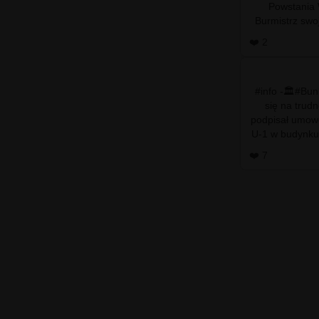
Powstania
Burmistrz swo
ponownie b
❤️ 2
#info -🏛️#Bu
się na trudn
podpisał umowę
U-1 w budynku
❤️ 7