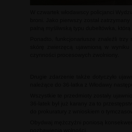
W czwartek włodawscy policjanci Wydzia
broni. Jako pierwszy został zatrzymany 
palną myśliwską typu dubeltówka, któ
Ponadto, funkcjonariusze znaleźli trzy 
skórę zwierzęcą ujawnioną w wyniku 
czynności procesowych zwolniony.
Drugie zdarzenie także dotyczyło ujaw
należące do 36-latka z Włodawy następu
Wszystkie te przedmioty zostały ujawn
36-latek był już karany za to przestę
do prokuratury z wnioskiem o tymczasow
Obydwaj mężczyźni poniosą konsekwencj
pozbawienia wolności.