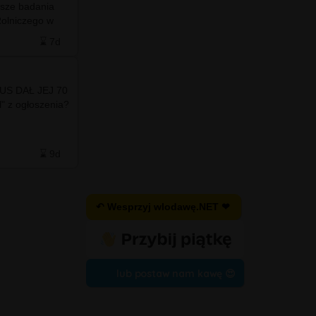
sze badania
masowy i niekontrolowany napływ nielegalnych
olniczego w
migrantów. To niewielkie miasto i twierdza,
całkowicie
położone na wybrzeżu Maroka …
⌛ 7d
❤️ 21
🗨️ 14
⌛ 8d
US DAŁ JEJ 70
l" z ogłoszenia?
Po więcej
zapraszamy
do naszego facebooka ❤️💙
⌛ 9d
❤️ 2
🗨️ 1
⌛ 9d
↶ Wesprzyj wlodawę.NET ❤
lub postaw nam kawę 😍