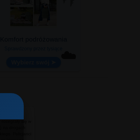
Komfort podróżowania
Sprawdzony przez tysiące
☁️
Wybierz swój ➤
i rozegrały się w
#info - #Terespol okazał się liderem wśród
a) na drogach
mniejszych miast, a #BiałaPodlaska najlepiej
iego. Policjanci
wypadła w grupie większych ośrodków. #Chełm
 za kierowcą
dobrze radzi sobie z upałami, #Zamość i