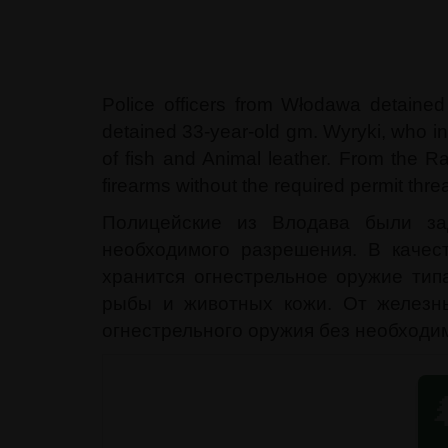
Police officers from Włodawa detained
detained 33-year-old gm. Wyryki, who in 
of fish and Animal leather. From the 
firearms without the required permit thre
Полицейские из Влодава были за
необходимого разрешения. В качес
хранится огнестрельное оружие тип
рыбы и животных кожи. От железны
огнестрельного оружия без необходим
