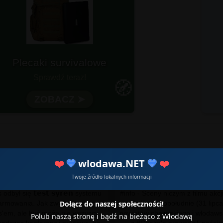
Plecaki survivalowe
otowy na każdą wyprawę?
Sprawdź teraz!
🧭
Wytrzymałość i funkcjonalność
ZOBACZ ➤
❤️
💙
wlodawa.NET
💙
❤️
Twoje źródło lokalnych informacji
odbył się 𝘁𝗲𝘀𝘁 𝘀𝘆𝗿𝗲𝗻 systemu
#info - Sceny niczym z filmu akcj
Dołącz do naszej społeczności!
larmowania. Jak zwykle zakończył
piątkowe popołudnie (31 lipc
s'em, ale być może nie wszyscy
powiatów chełmskiego i włodawsk
Polub naszą stronę i bądź na bieżąco z Włodawą
podczas konferencji prasowej po
z #Chełm'a prowadzili pościg