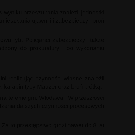
 wyniku przeszukania znaleźli jednostki
mieszkania ujawnili i zabezpieczyli broń
łowu ryb. Policjanci zabezpieczyli także
adzony do prokuratury i po wykonaniu
i realizując czynności własne znaleźli
 karabin typy Mauzer oraz broń krótką.
 na terenie gm. Włodawa. W przeszłości
adzenia dalszych czynności procesowych
a to przestępstwo grozi nawet do 8 lat