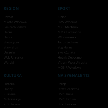
REGION
SPORT
Powiat
Kibice
Miasto Włodawa
SMS Włodawa
Gmina Włodawa
MKS Mechanik
Hanna
MMA Pankration
Hańsk
Włodawianka
Sławatycze
Agros Suchawa
Stary Brus
Bug Hanna
Urszulin
Eko Różnaka
Wola Uhruska
Hutnik Dubeczno
Wyryki
Vitrum Wola Uhruska
MOSIR Włodawa
KULTURA
NA SYGNALE 112
Historia
Policja
Hobby
Straż Graniczna
Kulinaria
OSP Hanna
Motoryzacja
OSP Urszulin
Zrób to sam
Straż Pożarna