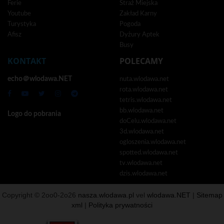
Ferie
Straż Miejska
Youtube
Zakład Karny
Turystyka
Pogoda
Afisz
Dyżury Aptek
Busy
KONTAKT
POLECAMY
echo＠wlodawa.NET
nuta.wlodawa.net
rota.wlodawa.net
tetris.wlodawa.net
bb.wlodawa.net
Logo do pobrania
doCelu.wlodawa.net
3d.wlodawa.net
ogloszenia.wlodawa.net
spotted.wlodawa.net
tv.wlodawa.net
dzis.wlodawa.net
Copyright © 2oo0-2o26
nasza.wlodawa.pl
vel
wlodawa.NET
|
Sitemap
xml
|
Polityka prywatności