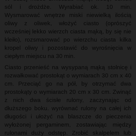
sól i drożdże. Wyrabiać ok. 10 min.
Wysmarować wnętrze miski niewielką ilością
oliwy z oliwek, włożyć ciasto (oprószyć
wcześniej lekko wierzch ciasta mąką, by się nie
kleiło), rozsmarować po wierzchu ciasta kilka
kropel oliwy i pozostawić do wyrośnięcia w
ciepłym miejscu na 30 min.
Ciasto przenieść na wysypaną mąką stolnicę i
rozwałkować prostokąt o wymiarach 30 cm x 40
cm. Przeciąć go na pół, by otrzymać dwa
prostokąty o wymiarach 20 cm x 30 cm. Zwinąć
z nich dwa ścisłe rulony, zaczynając od
dłuższego boku. wyrównać rulony na całej ich
długości i ułożyć na blaszcze do pieczenia
wyłożonej pergaminem, zostawiając między
rulonami duży odstęp. Zrobić skalpelem lub