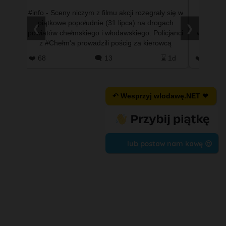
ystemu
#info - Sceny niczym z filmu akcji rozegrały się w
#info 
ończył
piątkowe popołudnie (31 lipca) na drogach
mniejsz
❮
❯
yscy
powiatów chełmskiego i włodawskiego. Policjanci
wypadła 
ej po
z #Chełm'a prowadzili pościg za kierowcą
dobrz
nissana qashqaia, …
#T
 21h
❤️ 68
🗨️ 13
⌛ 1d
❤️ 0
↶ Wesprzyj wlodawę.NET ❤
lub postaw nam kawę 😍