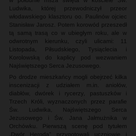
w południe msza święta w kościele Św.
Ludwika, której przewodniczył przeor
włodawskiego klasztoru oo. Paulinów ojciec
Stanisław Jarosz. Potem korowód przeszedł
tą samą trasą co w ubiegłym roku, ale w
odwrotnym kierunku, czyli ulicami: 11
Listopada, Piłsudskiego, Tysiąclecia i
Korolowską do kaplicy pod wezwaniem
Najświętszego Serca Jezusowego.
Po drodze mieszkańcy mogli obejrzeć kilka
inscenizacji z udziałem m.in. aniołów,
diabłów, dwórek i rycerzy, pastuszków i
Trzech Króli, wyznaczonych przez parafie
Św. Ludwika, Najświętszego Serca
Jezusowego i Św. Jana Jałmużnika w
Orchówku. Pierwszą scenę pod tytułem
„Dwór Heroda” przygotowali uczniowie i