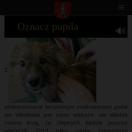
Toggl
navig
Oznacz pupila
Z
ainteresowanie bezpłatnym znakowaniem psów
we Włodawie jest coraz większe, ale władze
miasta liczą, że chętnych będzie jeszcze
więcej.W 2013 roku swoje czworonogi