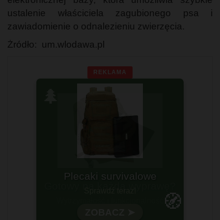
ustalenie właściciela zagubionego psa i
zawiadomienie o odnalezieniu zwierzęcia.
Żródło: um.wlodawa.pl
REKLAMA
🌲
Gotowy na każdą wyprawę?
🧭
Wytrzymałość i funkcjonalność