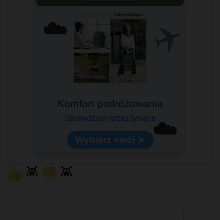
✈️
☁️
Komfort podróżowania
Sprawdzony przez tysiące
☁️
Wybierz swój ➤
👾
👾