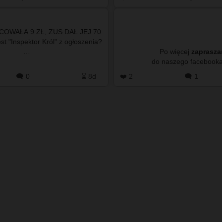
odmienny…
ACOWAŁA 9 ZŁ, ZUS DAŁ JEJ 70
st "Inspektor Król" z ogłoszenia?
…
Po więcej
zaprasz
🗨️ 0
⌛ 8d
❤️ 2
🗨️ 1