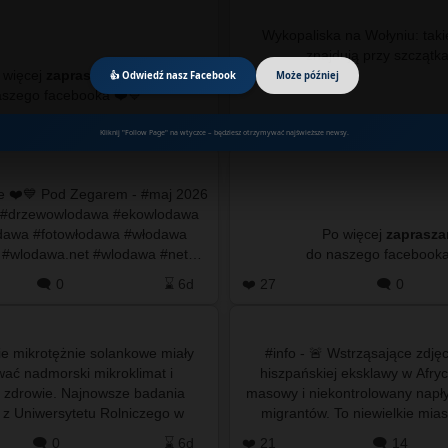
Wykopaliska na Wołyniu: taki
 więcej
zapraszamy
👍 Odwiedź nasz Facebook
Może później
do naszego facebooka ❤️💙
🗨️ 1
⌛ 15h
❤️ 0
🗨️ 0
Kliknij "Follow Page" na wtyczce – będziesz otrzymywać najświeższe newsy.
ie ❤️💙 Pod Zegarem - #maj 2026
 #drzewowlodawa #ekowlodawa
odawa #fotowłodawa #włodawa
Po więcej
zaprasz
#wlodawa.net #wlodawa #net…
🗨️ 0
⌛ 6d
❤️ 27
🗨️ 0
kie mikrotężnie solankowe miały
#info - 🚨 Wstrząsające zdjęc
ać nadmorski mikroklimat i
hiszpańskiej eksklawy w Afry
zdrowie. Najnowsze badania
masowy i niekontrolowany napł
z Uniwersytetu Rolniczego w
migrantów. To niewielkie miast
pokazują jednak całkowicie
położone na wybrzeżu 
🗨️ 0
⌛ 6d
❤️ 21
🗨️ 14