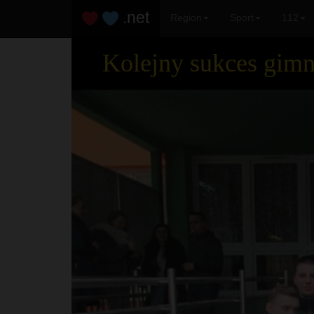
.net
Region
Sport
112
Kolejny sukces gimn