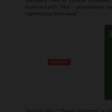
Startujący mieli za zadanie zbudować
konkurencjach "Moc - podniesienie cię
najmniejszej ilości wody".

REKLAMA
G
Drużyna PG 2 "Gypsy Scanners" w skła