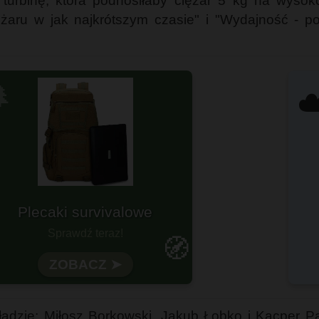
 turbinę, która podnosiłaby ciężar 5 kg na wyso
żaru w jak najkrótszym czasie" i "Wydajność - p

☁
Plecaki survivalowe
otowy na każdą wyprawę?
Sprawdź teraz!
🧭
Wytrzymałość i funkcjonalność
ZOBACZ ➤
dzie: Miłosz Borkowski, Jakub Łobko i Kacper P