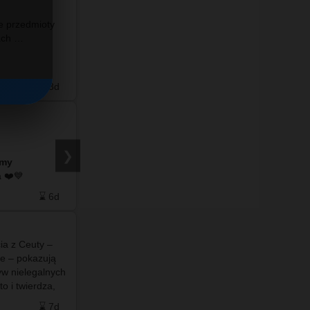
e przedmioty
#info - W piśmie z 3 czerwca 2026 roku
znajdują przy szczątkach …
dotyczącym "Zbiorczej informacji o petycjach
skierowanych do Rady Powiatu we Włodawie w
2025 r.” można znaleźć następujący zapis: 👉 6.
Petycja indywidualna w sp…
⌛ 3d
❤️ 8
🗨️ 7
⌛ 4d
#info – W tym roku, jak co roku we Włodawie,
ale jak zwykle każdy organizuje obchody
❯
amy
Powstania Warszawskiego po swojemu.
do naszego facebooka ❤️💙
Burmistrz swoje, Starosta swoje. Godzina „W”
ponownie będzie obchodzona w dwóch…
⌛ 6d
❤️ 2
🗨️ 2
⌛ 6d
ia z Ceuty –
#info -🏛️#Bunkier w Ratuszu 💣Urząd szykuje
ce – pokazują
się na trudne czasy?😲😵‍💫🫣 ✍️ Burmistrz
yw nielegalnych
podpisał umowę na wykonanie ukrycia kategorii
o i twierdza,
U-1 w budynku urzędu Włodawa Miasto Trzech
Maroka …
Kultur ⬜🟩 Co oznacza U-1? 🤔 …
⌛ 7d
❤️ 7
🗨️ 9
⌛ 8d