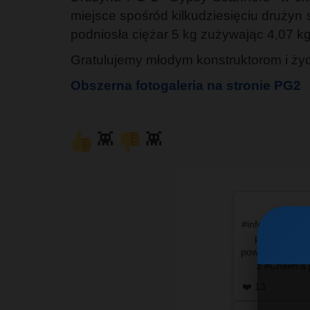
miejsce spośród kilkudziesięciu drużyn 
podniosła ciężar 5 kg zużywając 4,07 k
Gratulujemy młodym konstruktorom i ż
Obszerna fotogaleria na stronie PG2
👾
👾
#info - Sceny ni
piątkowe pop
powiatów chełms
z #Chełm'a 
n
❤️ 13