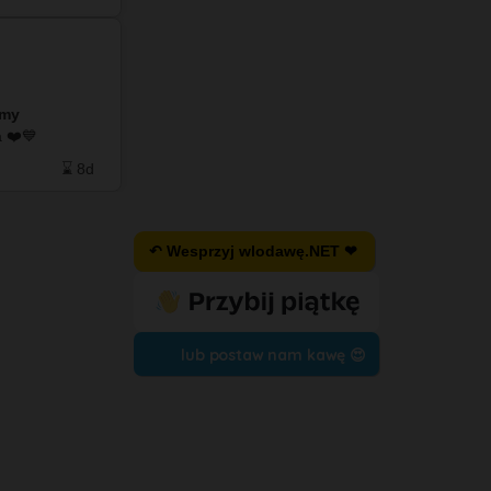
#info - Radny #KrzysztofFlis o powodzi 🌧️ 💦🌊
na ul. Sierpińskiego w Włodawa Miasto Trzech
amy
Kultur 🌊🌊🌊 #aktywnyradny #umwlodawa
do naszego facebooka ❤️💙
#urzedywlodawa #mpgkwlodawa #ulicewlodawa
#powodzwlodawa #włodawa #wloda…
⌛ 8d
❤️ 20
🗨️ 1
⌛ 9d
↶ Wesprzyj wlodawę.NET ❤
lub postaw nam kawę 😍