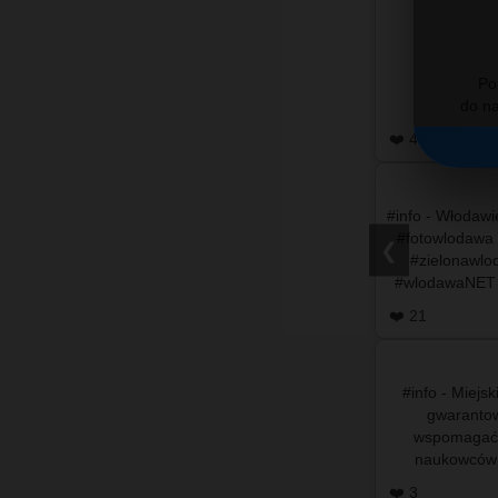
Po
❤️ 48
#info - Włodaw
#fotowlodawa
❮
#zielonawl
#wlodawaNET 
❤️ 21
#info - Miejs
gwarantow
wspomagać 
naukowców 
Krakowie 
❤️ 3