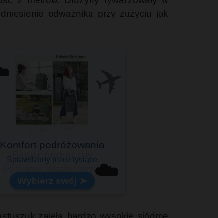
kość 2 metrów. Drużyny rywalizowały w
odniesienie odważnika przy zużyciu jak
✈️
️
Komfort podróżowania
Sprawdzony przez tysiące
☁️
Wybierz swój ➤
astuszuk zajęła bardzo wysokie siódme