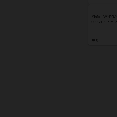
#info - WYPR
000 ZŁ?! Kim je
❤️ 0