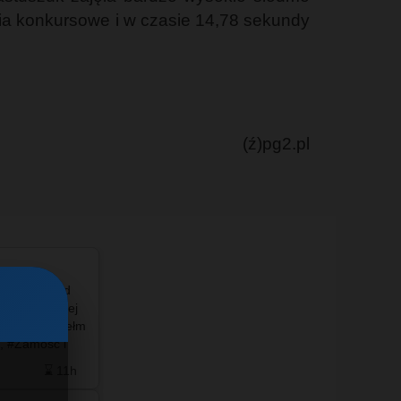
ania konkursowe i w czasie 14,78 sekundy
(ź)pg2.pl
liderem wśród
#info - Autor anonimu zarzuca byłej prezes, że
aska najlepiej
tuż po objęciu nowego stanowiska poszła na
rodków. #Chełm
zwolnienie lekarskie, a mimo to miała korzystać
i, #Zamość i
ze służbowego samochodu oraz uczestniczyć w
ą sporo…
sesjach Sejmiku Wo…
⌛ 11h
❤️ 10
🗨️ 4
⌛ 14h