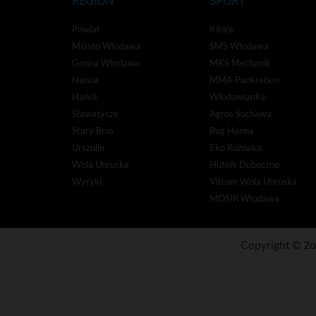
REGION
SPORT
Powiat
Kibice
Miasto Włodawa
SMS Włodawa
Gmina Włodawa
MKS Mechanik
Hanna
MMA Pankration
Hańsk
Włodawianka
Sławatycze
Agros Suchawa
Stary Brus
Bug Hanna
Urszulin
Eko Różnaka
Wola Uhruska
Hutnik Dubeczno
Wyryki
Vitrum Wola Uhruska
MOSIR Włodawa
Copyright © 2