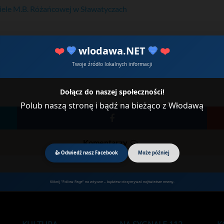
iele M.B. Różańcowej w Sławatyczach
❤️
💙
wlodawa.NET
💙
❤️
Twoje źródło lokalnych informacji
Dołącz do naszej społeczności!
Polub naszą stronę i bądź na bieżąco z Włodawą
Komentarzy
👍 Odwiedź nasz Facebook
Może później
Kliknij "Follow Page" na wtyczce – będziesz otrzymywać najświeższe newsy.