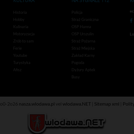
KULTURA
NA SYGNALE 112
K
e
Historia
Policja
Hobby
Straż Graniczna
Kulinaria
OSP Hanna
Motoryzacja
OSP Urszulin
Lo
Zrób to sam
Straż Pożarna
Ferie
Straż Miejska
Youtube
Zakład Karny
Turystyka
Pogoda
Afisz
Dyżury Aptek
Busy
oo0-2o26
nasza.wlodawa.pl
vel
wlodawa.NET
|
Sitemap xml
|
Polit