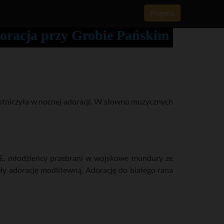
Pogoda
oracja przy Grobie Pańskim
stniczyła w nocnej adoracji. W słowno muzycznych
AVE, młodzieńcy przebrani w wojskowe mundury ze
ły adorację modlitewną. Adorację do białego rana