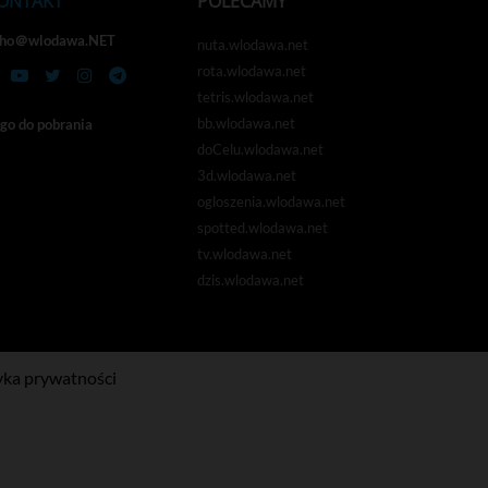
ONTAKT
POLECAMY
cho＠wlodawa.NET
nuta.wlodawa.net
rota.wlodawa.net
tetris.wlodawa.net
bb.wlodawa.net
go do pobrania
doCelu.wlodawa.net
3d.wlodawa.net
ogloszenia.wlodawa.net
spotted.wlodawa.net
tv.wlodawa.net
dzis.wlodawa.net
yka prywatności