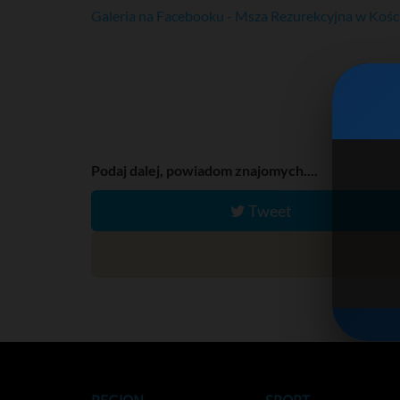
Galeria na Facebooku - Msza Rezurekcyjna w Kośc
Podaj dalej, powiadom znajomych....
Tweet