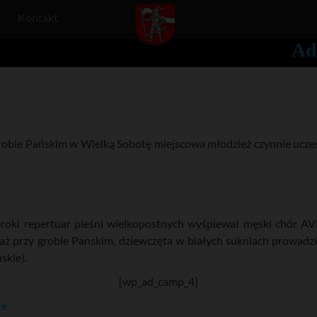
Kontakt
Ad
robie Pańskim w Wielką Sobotę miejscowa młodzież czynnie ucze
szeroki repertuar pieśni wielkopostnych wyśpiewał męski chór 
raż przy grobie Pańskim, dziewczęta w białych sukniach prowadzi
skie).
[wp_ad_camp_4]
ze