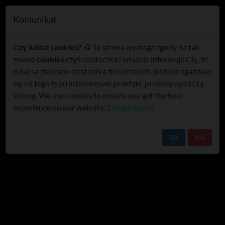
T
Komunikat
o
Włodawa: X-lecia Centrum
g
Czy lubisz cookies?
🍪 Ta strona wymaga zgody na tak
Wolontariatu /wideo/
g
zwane
cookies
czyli ciasteczka i właśnie informuje Cię, że
l
tutaj sa zbierane ciasteczka firm trzecich, jeśli nie zgadzasz
e
się na tego typu internetowe praktyki, prosimy opóść tą
n
stronę. We use cookies to ensure you get the best
a
experience on our website.
Zobacz więcej
v
i
g
Tak
Nie
a
t
i
o
n
Prawie setka gości zjawiła się na gali X-lecia Stowarzyszenia