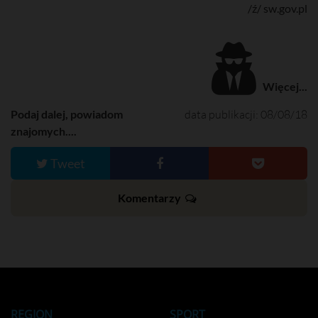
/ź/ sw.gov.pl
Więcej...
Podaj dalej, powiadom
data publikacji: 08/08/18
znajomych....
Tweet
Komentarzy
REGION
SPORT