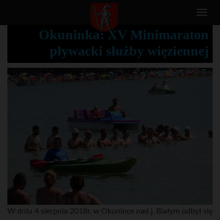
T
o
Okuninka: XV Minimaraton
g
pływacki służby więziennej
g
l
e
n
a
v
i
g
a
t
i
o
n
W dniu 4 sierpnia 2018r. w Okunince nad j. Białym odbył się