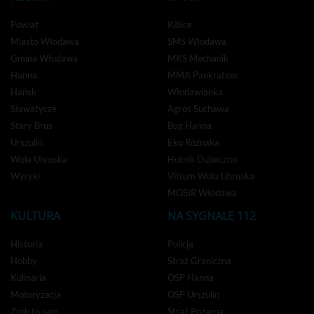
Powiat
Kibice
Miasto Włodawa
SMS Włodawa
Gmina Włodawa
MKS Mechanik
Hanna
MMA Pankration
Hańsk
Włodawianka
Sławatycze
Agros Suchawa
Stary Brus
Bug Hanna
Urszulin
Eko Różnaka
Wola Uhruska
Hutnik Dubeczno
Wyryki
Vitrum Wola Uhruska
MOSIR Włodawa
KULTURA
NA SYGNALE 112
Historia
Policja
Hobby
Straż Graniczna
Kulinaria
OSP Hanna
Motoryzacja
OSP Urszulin
Zrób to sam
Straż Pożarna