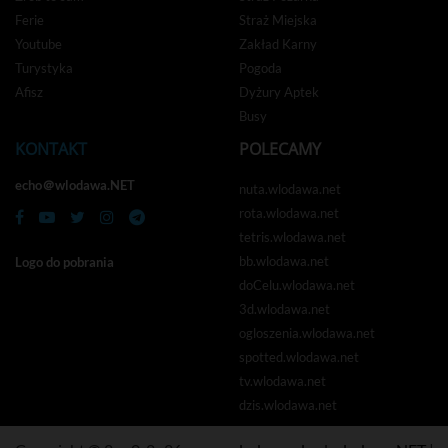
Ferie
Straż Miejska
Youtube
Zakład Karny
Turystyka
Pogoda
Afisz
Dyżury Aptek
Busy
KONTAKT
POLECAMY
echo＠wlodawa.NET
nuta.wlodawa.net
rota.wlodawa.net
tetris.wlodawa.net
bb.wlodawa.net
Logo do pobrania
doCelu.wlodawa.net
3d.wlodawa.net
ogloszenia.wlodawa.net
spotted.wlodawa.net
tv.wlodawa.net
dzis.wlodawa.net