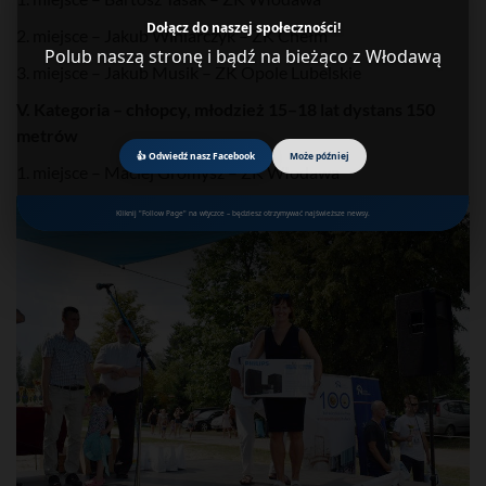
Dołącz do naszej społeczności!
2. miejsce – Jakub Winiarczyk – ZK Chełm
Polub naszą stronę i bądź na bieżąco z Włodawą
3. miejsce – Jakub Musik – ZK Opole Lubelskie
V. Kategoria – chłopcy, młodzież 15–18 lat dystans 150
metrów
👍 Odwiedź nasz Facebook
Może później
1. miejsce – Maciej Gromysz – ZK Włodawa
Kliknij "Follow Page" na wtyczce – będziesz otrzymywać najświeższe newsy.