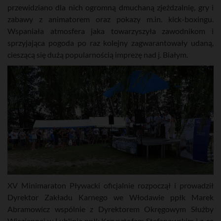
przewidziano dla nich ogromną dmuchaną zjeżdzalnię, gry i
zabawy z animatorem oraz pokazy m.in. kick-boxingu.
Wspaniała atmosfera jaka towarzyszyła zawodnikom i
sprzyjająca pogoda po raz kolejny zagwarantowały udaną,
cieszącą się dużą popularnością imprezę nad j. Białym.
XV Minimaraton Pływacki oficjalnie rozpoczął i prowadził
Dyrektor Zakładu Karnego we Włodawie ppłk Marek
Abramowicz wspólnie z Dyrektorem Okręgowym Służby
Więziennej w Lublinie ppłk Krzysztofem Stefanowskim i z-cą