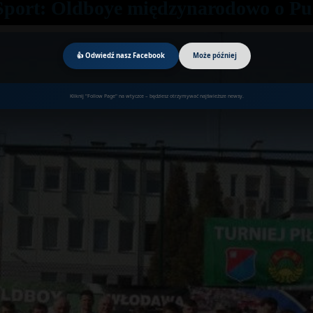
Sport: Oldboye międzynarodowo o Pu
👍 Odwiedź nasz Facebook
Może później
Kliknij "Follow Page" na wtyczce – będziesz otrzymywać najświeższe newsy.