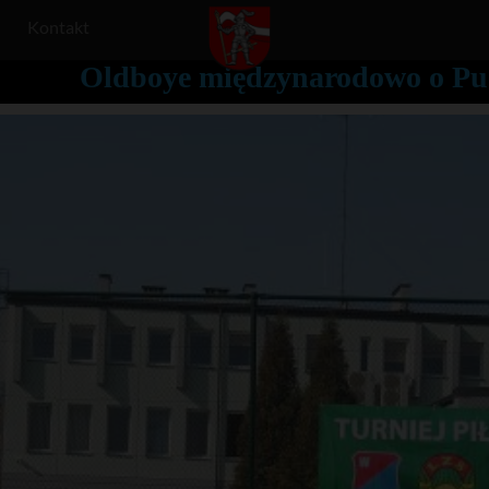
Kontakt
Oldboye międzynarodowo o Pu