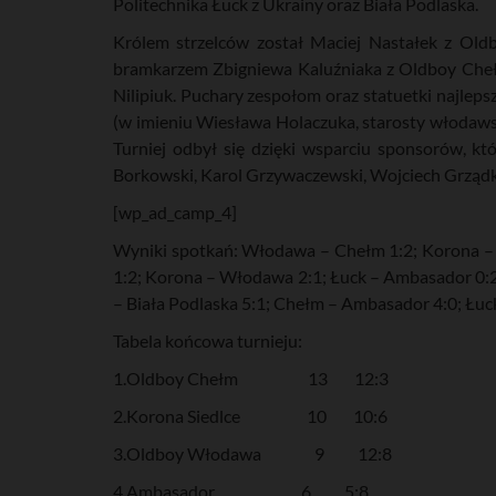
Politechnika Łuck z Ukrainy oraz Biała Podlaska.
Królem strzelców został Maciej Nastałek z Old
bramkarzem Zbigniewa Kaluźniaka z Oldboy Chełm
Nilipiuk. Puchary zespołom oraz statuetki najl
(w imieniu Wiesława Holaczuka, starosty włodaw
Turniej odbył się dzięki wsparciu sponsorów, kt
Borkowski, Karol Grzywaczewski, Wojciech Grządk
[wp_ad_camp_4]
Wyniki spotkań: Włodawa – Chełm 1:2; Korona – 
1:2; Korona – Włodawa 2:1; Łuck – Ambasador 0:2
– Biała Podlaska 5:1; Chełm – Ambasador 4:0; Łuc
Tabela końcowa turnieju:
1.Oldboy Chełm 13 12:3
2.Korona Siedlce 10 10:6
3.Oldboy Włodawa 9 12:8
4.Ambasador 6 5:8