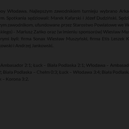
boy Włodawa. Najlepszym zawodnikiem turnieju wybrano Arkad
. Spotkania sędziowali: Marek Kafarski i Józef Dudziński. Sęd
epszym zawodnikom, ufundowane przez Starostwo Powiatowe we 
skiego) - Mariusz Zańko oraz (w imieniu sponsorów) Wiesław Mu
órymi byli: firma Sonax Wiesław Muszyński, firma Etis Leszek K
owski i Andrzej Jankowski.
Ambasador 2:1; Łuck – Biała Podlaska 2:1; Włodawa – Ambasador
; Biała Podlaska – Chełm 0:3; Łuck – Włodawa 3:4; Biała Podla
k – Korona 3:2.