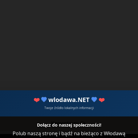
❤️
💙
wlodawa.NET
💙
❤️
Twoje źródło lokalnych informacji
Komentarzy
Dołącz do naszej społeczności!
Polub naszą stronę i bądź na bieżąco z Włodawą