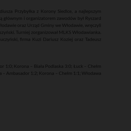
iusza Przybyłka z Korony Siedlce, a najlepszym
zią głównym i organizatorem zawodów był Ryszard
Włodawie oraz Urząd Gminy we Włodawie, wręczyli
szyński. Turniej zorganizował MLKS Włodawianka.
uczyński, firma Kuzi Dariusz Koziej oraz Tadeusz
 1:0; Korona – Biała Podlaska 3:0; Łuck – Chełm
ska – Ambasador 1:2; Korona – Chełm 1:1; Włodawa