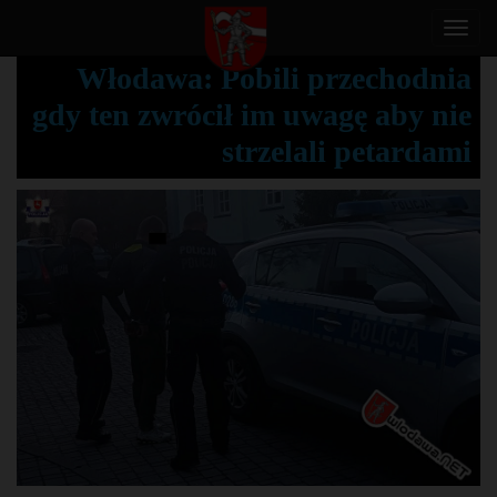
T
o
Włodawa: Pobili przechodnia
g
gdy ten zwrócił im uwagę aby nie
g
l
strzelali petardami
e
n
a
v
i
g
a
t
i
o
n