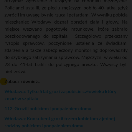
otrzymał zgłoszenie o leżącym na chodniku mężczyźnie.
Policjanci ustalili, że pięciu mężczyzn pobiło 40-latka, gdyż
zwrócił im uwagę, by nie rzucali petardami. W wyniku pobicia
mieszkaniec Włodawy doznał obrażeń ciała i głowy. Na
miejsce wezwano pogotowie ratunkowe, które zabrało
poszkodowanego do szpitala. Szczegółowo przekazany
rysopis sprawców, poczynione ustalenia ze świadkami
zdarzenia a także zabezpieczony monitoring doprowadziły
do szybkiego zatrzymania sprawców. Mężczyźni w wieku od
23 do 41-lat trafili do policyjnego aresztu. Wszyscy byli
nietrzeźwi.
Zobacz również:.
Włodawa: Tylko 5 lat grozi za pobicie człowieka który
zmarł w szpitalu
112: Grozili pobiciem i podpaleniem domu
Włodawa: Konkubent groził trzem kobietom z jednej
rodziny pobiciem i podpaleniem domu