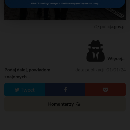
Kliknij "Follow Page" na wtyczce – będziesz otrzymywać najświeższe newsy.
/ź/ policja.gov.pl
Więcej...
Podaj dalej, powiadom
data publikacji: 01/01/24
znajomych....
Tweet
Komentarzy