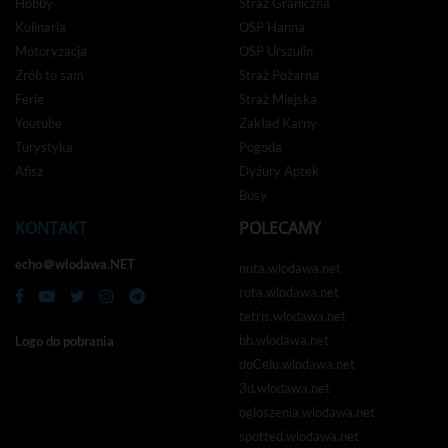
Hobby
Straż Graniczna
Kulinaria
OSP Hanna
Motoryzacja
OSP Urszulin
Zrób to sam
Straż Pożarna
Ferie
Straż Miejska
Youtube
Zakład Karny
Turystyka
Pogoda
Afisz
Dyżury Aptek
Busy
KONTAKT
POLECAMY
echo＠wlodawa.NET
nuta.wlodawa.net
rota.wlodawa.net
tetris.wlodawa.net
bb.wlodawa.net
Logo do pobrania
doCelu.wlodawa.net
3d.wlodawa.net
ogloszenia.wlodawa.net
spotted.wlodawa.net