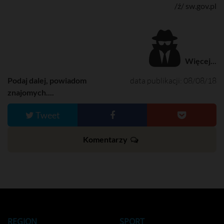
/ź/ sw.gov.pl
Więcej...
Podaj dalej, powiadom
data publikacji: 08/08/18
znajomych....
Tweet
Komentarzy
REGION
SPORT