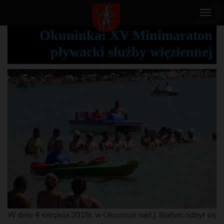
T
o
Okuninka: XV Minimaraton
g
pływacki służby więziennej
g
l
e
n
a
v
i
g
a
t
i
o
n
W dniu 4 sierpnia 2018r. w Okunince nad j. Białym odbył się