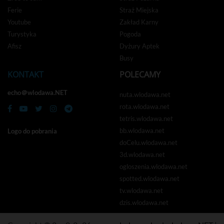
Ferie
Straż Miejska
Youtube
Zakład Karny
Turystyka
Pogoda
Afisz
Dyżury Aptek
Busy
KONTAKT
POLECAMY
echo＠wlodawa.NET
nuta.wlodawa.net
rota.wlodawa.net
tetris.wlodawa.net
bb.wlodawa.net
Logo do pobrania
doCelu.wlodawa.net
3d.wlodawa.net
ogloszenia.wlodawa.net
spotted.wlodawa.net
tv.wlodawa.net
dzis.wlodawa.net