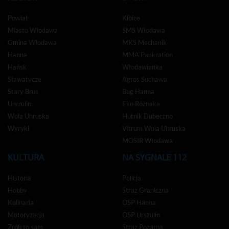
Powiat
Kibice
Miasto Włodawa
SMS Włodawa
Gmina Włodawa
MKS Mechanik
Hanna
MMA Pankration
Hańsk
Włodawianka
Sławatycze
Agros Suchawa
Stary Brus
Bug Hanna
Urszulin
Eko Różnaka
Wola Uhruska
Hutnik Dubeczno
Wyryki
Vitrum Wola Uhruska
MOSIR Włodawa
KULTURA
NA SYGNALE 112
Historia
Policja
Hobby
Straż Graniczna
Kulinaria
OSP Hanna
Motoryzacja
OSP Urszulin
Zrób to sam
Straż Pożarna