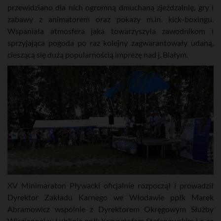
przewidziano dla nich ogromną dmuchaną zjeżdzalnię, gry i
zabawy z animatorem oraz pokazy m.in. kick-boxingu.
Wspaniała atmosfera jaka towarzyszyła zawodnikom i
sprzyjająca pogoda po raz kolejny zagwarantowały udaną,
cieszącą się dużą popularnością imprezę nad j. Białym.
XV Minimaraton Pływacki oficjalnie rozpoczął i prowadził
Dyrektor Zakładu Karnego we Włodawie ppłk Marek
Abramowicz wspólnie z Dyrektorem Okręgowym Służby
Więziennej w Lublinie ppłk Krzysztofem Stefanowskim i z-cą