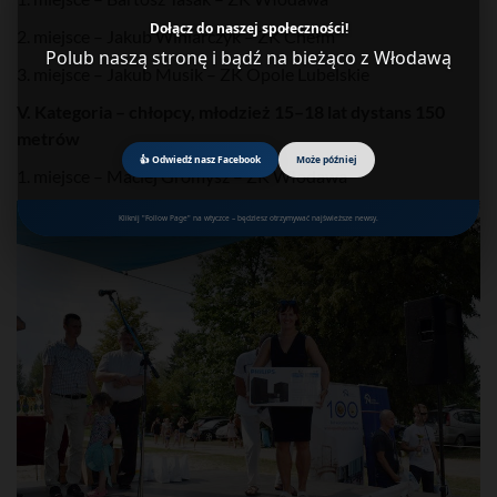
Dołącz do naszej społeczności!
2. miejsce – Jakub Winiarczyk – ZK Chełm
Polub naszą stronę i bądź na bieżąco z Włodawą
3. miejsce – Jakub Musik – ZK Opole Lubelskie
V. Kategoria – chłopcy, młodzież 15–18 lat dystans 150
metrów
👍 Odwiedź nasz Facebook
Może później
1. miejsce – Maciej Gromysz – ZK Włodawa
Kliknij "Follow Page" na wtyczce – będziesz otrzymywać najświeższe newsy.