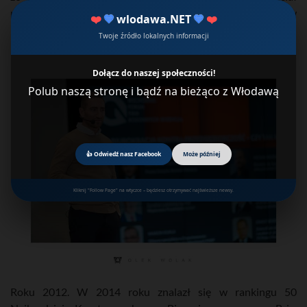
pracować. Otrzymał nominację do nagrody Wiktora w
❤️
💙
wlodawa.NET
💙
❤️
kategorii Odkrycie Telewizyjne
Twoje źródło lokalnych informacji
Dołącz do naszej społeczności!
Polub naszą stronę i bądź na bieżąco z Włodawą
👍 Odwiedź nasz Facebook
Może później
Kliknij "Follow Page" na wtyczce – będziesz otrzymywać najświeższe newsy.
Roku 2012. W 2014 roku znalazł się w rankingu 50