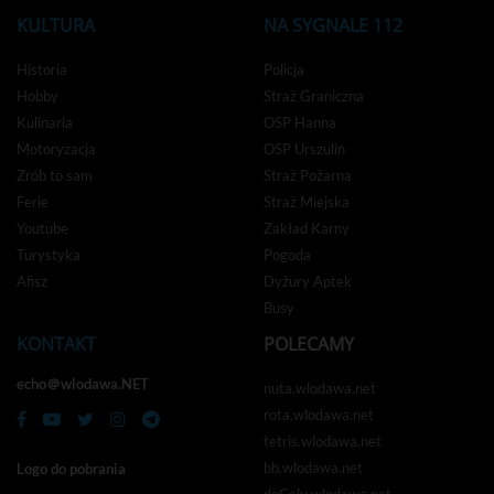
KULTURA
NA SYGNALE 112
Historia
Policja
Hobby
Straż Graniczna
Kulinaria
OSP Hanna
Motoryzacja
OSP Urszulin
Zrób to sam
Straż Pożarna
Ferie
Straż Miejska
Youtube
Zakład Karny
Turystyka
Pogoda
Afisz
Dyżury Aptek
Busy
KONTAKT
POLECAMY
echo＠wlodawa.NET
nuta.wlodawa.net
rota.wlodawa.net
tetris.wlodawa.net
bb.wlodawa.net
Logo do pobrania