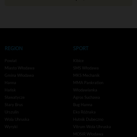
REGION
SPORT
Powiat
Kibice
Miasto Włodawa
SMS Włodawa
Gmina Włodawa
MKS Mechanik
Hanna
MMA Pankration
Hańsk
Włodawianka
Sławatycze
Agros Suchawa
Stary Brus
Bug Hanna
Urszulin
Eko Różnaka
Wola Uhruska
Hutnik Dubeczno
Wyryki
Vitrum Wola Uhruska
MOSIR Włodawa