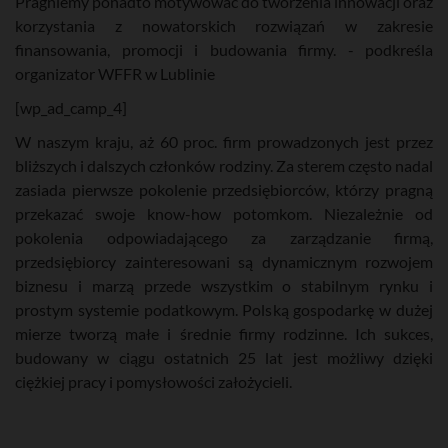
Pragniemy ponadto motywować do tworzenia innowacji oraz
korzystania z nowatorskich rozwiązań w zakresie
finansowania, promocji i budowania firmy. - podkreśla
organizator WFFR w Lublinie
[wp_ad_camp_4]
W naszym kraju, aż 60 proc. firm prowadzonych jest przez
bliższych i dalszych członków rodziny. Za sterem często nadal
zasiada pierwsze pokolenie przedsiębiorców, którzy pragną
przekazać swoje know-how potomkom. Niezależnie od
pokolenia odpowiadającego za zarządzanie firmą,
przedsiębiorcy zainteresowani są dynamicznym rozwojem
biznesu i marzą przede wszystkim o stabilnym rynku i
prostym systemie podatkowym. Polską gospodarkę w dużej
mierze tworzą małe i średnie firmy rodzinne. Ich sukces,
budowany w ciągu ostatnich 25 lat jest możliwy dzięki
ciężkiej pracy i pomysłowości założycieli.