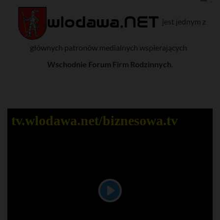
jest jednym z
głównych patronów medialnych wspierających
Wschodnie Forum Firm Rodzinnych
.
tv.wlodawa.net/biznesowa.tv
P
l