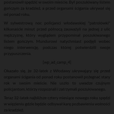
postanowił spędzić w swoim mieście. Był poszukiwany listem
gończym za kradzież, a przed organami ścigania ukrywał się
od ponad roku.
W sylwestrową noc policjanci włodawskiej "patrolówki"
kilkanaście minut przed północą zauważyli na jednej z ulic
mężczyznę, który wyglądem przypominał poszukiwanego
listem gończym. Mundurowi natychmiast podjęli wobec
niego interwencję, podczas której potwierdzili swoje
przypuszczenia.
[wp_ad_camp_4]
Okazało się, że 32-latek z Włodawy ukrywający się przed
organami ścigania od ponad roku postanowił pożegnać stary
rok w swoim mieście. Nie uszło to uwadze czujnym
policjantom, którzy rozpoznali i zatrzymali poszukiwanego.
Teraz 32-latek najbliższe cztery miesiące nowego roku spędzi
w więzieniu gdzie będzie odbywał karę pozbawienia wolności
za kradzież.