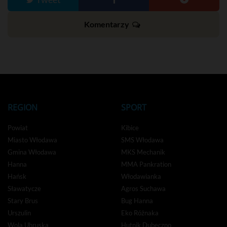
Komentarzy
REGION
SPORT
Powiat
Kibice
Miasto Włodawa
SMS Włodawa
Gmina Włodawa
MKS Mechanik
Hanna
MMA Pankration
Hańsk
Włodawianka
Sławatycze
Agros Suchawa
Stary Brus
Bug Hanna
Urszulin
Eko Różnaka
Wola Uhruska
Hutnik Dubeczno