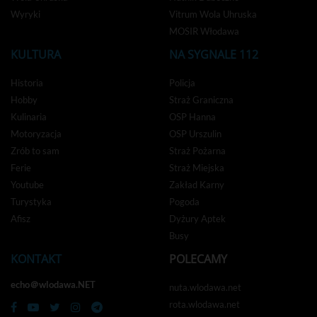
Wyryki
Vitrum Wola Uhruska
MOSIR Włodawa
KULTURA
NA SYGNALE 112
Historia
Policja
Hobby
Straż Graniczna
Kulinaria
OSP Hanna
Motoryzacja
OSP Urszulin
Zrób to sam
Straż Pożarna
Ferie
Straż Miejska
Youtube
Zakład Karny
Turystyka
Pogoda
Afisz
Dyżury Aptek
Busy
KONTAKT
POLECAMY
echo＠wlodawa.NET
nuta.wlodawa.net
rota.wlodawa.net