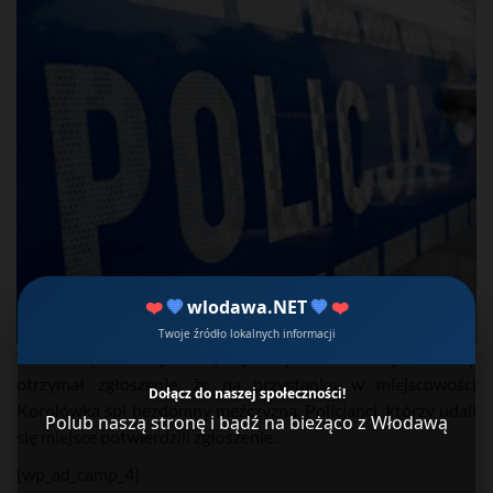
❤️
💙
wlodawa.NET
💙
❤️
Twoje źródło lokalnych informacji
W sobotę około północy dyżurny włodawskiej komendy
otrzymał zgłoszenie, że na przystanku w miejscowości
Dołącz do naszej społeczności!
Korolówka śpi bezdomny mężczyzna. Policjanci, którzy udali
Polub naszą stronę i bądź na bieżąco z Włodawą
się miejsce potwierdzili zgłoszenie.
[wp_ad_camp_4]