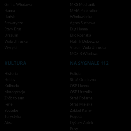
Gmina Włodawa
MKS Mechanik
Hanna
MMA Pankration
Hańsk
Włodawianka
Sławatycze
Agros Suchawa
Stary Brus
Bug Hanna
Urszulin
Eko Różnaka
Wola Uhruska
Hutnik Dubeczno
Wyryki
Vitrum Wola Uhruska
MOSIR Włodawa
KULTURA
NA SYGNALE 112
Historia
Policja
Hobby
Straż Graniczna
Kulinaria
OSP Hanna
Motoryzacja
OSP Urszulin
Zrób to sam
Straż Pożarna
Ferie
Straż Miejska
Youtube
Zakład Karny
Turystyka
Pogoda
Afisz
Dyżury Aptek
Busy