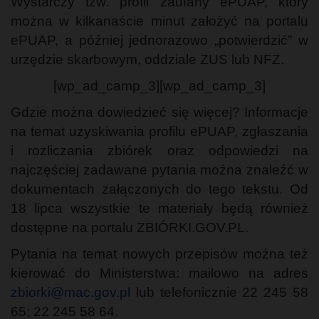
Wystarczy tzw. profil zaufany ePUAP, który
można w kilkanaście minut założyć na portalu
ePUAP, a później jednorazowo „potwierdzić” w
urzędzie skarbowym, oddziale ZUS lub NFZ.
[wp_ad_camp_3][wp_ad_camp_3]
Gdzie można dowiedzieć się więcej? Informacje
na temat uzyskiwania profilu ePUAP, zgłaszania
i rozliczania zbiórek oraz odpowiedzi na
najczęściej zadawane pytania można znaleźć w
dokumentach załączonych do tego tekstu. Od
18 lipca wszystkie te materiały będą również
dostępne na portalu ZBIÓRKI.GOV.PL.
Pytania na temat nowych przepisów można też
kierować do Ministerstwa: mailowo na adres
zbiorki@mac.gov.pl
lub telefonicznie 22 245 58
65; 22 245 58 64.