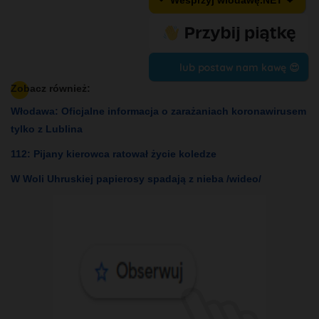
↶ Wesprzyj wlodawę.NET ❤
lub postaw nam kawę 😍
Zobacz również:
Włodawa: Oficjalne informacja o zarażaniach koronawirusem
tylko z Lublina
112: Pijany kierowca ratował życie koledze
W Woli Uhruskiej papierosy spadają z nieba /wideo/