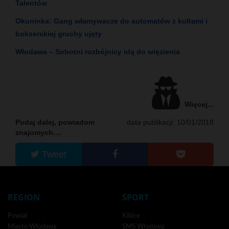
Talentów
Okuninka: Gang włamywacze do automatów z kultami i
bokserskiej gruchy ujęty
Włodawa – Sobotni rozbójnicy idą do więzienia
Więcej...
Podaj dalej, powiadom
data publikacji: 10/01/2018
znajomych....
Tweet
REGION
SPORT
Powiat
Kibice
Miasto Włodawa
SMS Włodawa