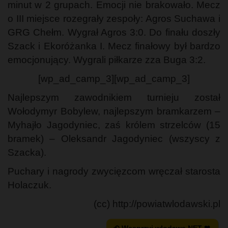
minut w 2 grupach. Emocji nie brakowało. Mecz
o III miejsce rozegrały zespoły: Agros Suchawa i
GRG Chełm. Wygrał Agros 3:0. Do finału doszły
Szack i Ekoróżanka I. Mecz finałowy był bardzo
emocjonujący. Wygrali piłkarze zza Buga 3:2.
[wp_ad_camp_3][wp_ad_camp_3]
Najlepszym zawodnikiem turnieju został
Wołodymyr Bobylew, najlepszym bramkarzem –
Myhajło Jagodyniec, zaś królem strzelców (15
bramek) – Oleksandr Jagodyniec (wszyscy z
Szacka).
Puchary i nagrody zwycięzcom wręczał starosta
Holaczuk.
(cc) http://powiatwlodawski.pl