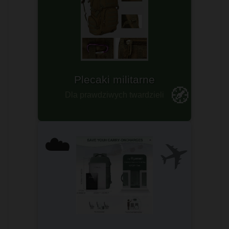
Plecaki survivalowe
Sprawdź teraz!
🧭
ZOBACZ ➤
✈️
☁️