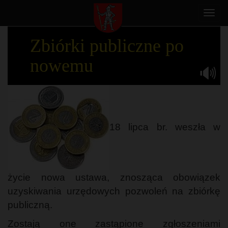
Toggl
navig
Zbiórki publiczne po
nowemu
18 lipca br. weszła w
życie nowa ustawa, znosząca obowiązek
uzyskiwania urzędowych pozwoleń na zbiórkę
publiczną.
Zostają one zastąpione zgłoszeniami