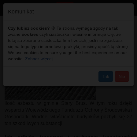
Toggl
Komunikat
navig
Azbestu coraz mniej
Czy lubisz cookies?
🍪 Ta strona wymaga zgody na tak
zwane
cookies
czyli ciasteczka i właśnie informuje Cię, że
tutaj sa zbierane ciasteczka firm trzecich, jeśli nie zgadzasz
się na tego typu internetowe praktyki, prosimy opóść tą stronę.
We use cookies to ensure you get the best experience on our
website.
Zobacz więcej
Zmniejsza się
Tak
Nie
ilość azbestu w gminie Stary Brus. W tym roku dzięki
wsparciu Wojewódzkiego Funduszu Ochrony Środowiska i
Gospodarki Wodnej właściciele budynków pozbyli się 37
ton szkodliwych substancji.