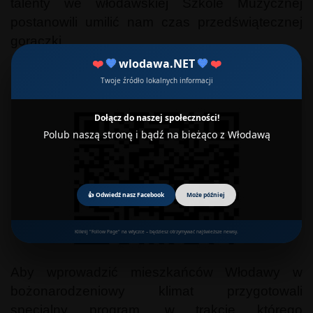
talenty we włodawskiej Szkole Muzycznej
postanowili umilić nam czas przedświątecznej
gorączki.
❤️
💙
wlodawa.NET
💙
❤️
Twoje źródło lokalnych informacji
Dołącz do naszej społeczności!
Polub naszą stronę i bądź na bieżąco z Włodawą
👍 Odwiedź nasz Facebook
Może później
Kliknij "Follow Page" na wtyczce – będziesz otrzymywać najświeższe newsy.
Aby wprowadzić mieszkańców Włodawy w
bożonarodzeniowy klimat przygotowali
specjalny program, w trakcie którego