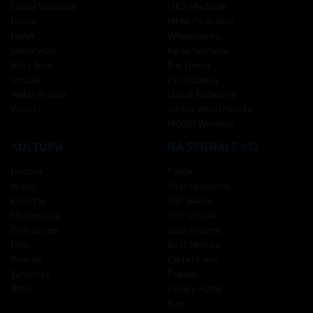
Gmina Włodawa
MKS Mechanik
Hanna
MMA Pankration
Hańsk
Włodawianka
Sławatycze
Agros Suchawa
Stary Brus
Bug Hanna
Urszulin
Eko Różnaka
Wola Uhruska
Hutnik Dubeczno
Wyryki
Vitrum Wola Uhruska
MOSIR Włodawa
KULTURA
NA SYGNALE 112
Historia
Policja
Hobby
Straż Graniczna
Kulinaria
OSP Hanna
Motoryzacja
OSP Urszulin
Zrób to sam
Straż Pożarna
Ferie
Straż Miejska
Youtube
Zakład Karny
Turystyka
Pogoda
Afisz
Dyżury Aptek
Busy