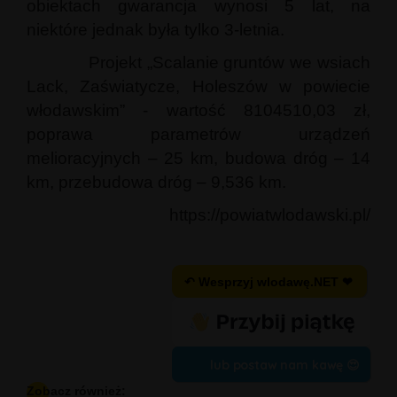
obiektach gwarancja wynosi 5 lat, na
niektóre jednak była tylko 3-letnia.
Projekt „Scalanie gruntów we wsiach
Lack, Zaświatycze, Holeszów w powiecie
włodawskim” - wartość 8104510,03 zł,
poprawa parametrów urządzeń
melioracyjnych – 25 km, budowa dróg – 14
km, przebudowa dróg – 9,536 km.
https://powiatwlodawski.pl/
↶ Wesprzyj wlodawę.NET ❤
lub postaw nam kawę 😍
Zobacz również: