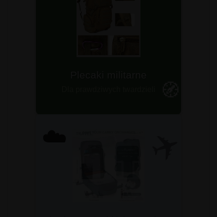
Plecaki survivalowe
Plecaki militarne
Sprawdź teraz!
🧭
Dla prawdziwych twardzieli
ZOBACZ ➤
✈️
☁️