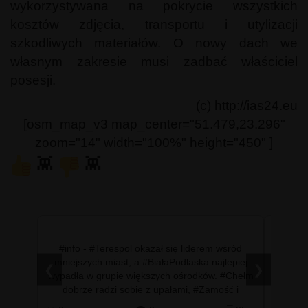
wykorzystywana na pokrycie wszystkich
kosztów zdjęcia, transportu i utylizacji
szkodliwych materiałów. O nowy dach we
własnym zakresie musi zadbać właściciel
posesji.
(c) http://ias24.eu
[osm_map_v3 map_center="51.479,23.296"
zoom="14" width="100%" height="450" ]
👾
👾
ód
#info - Autor anonimu zarzuca byłej prezes, że
piej
tuż po objęciu nowego stanowiska poszła na
❮
❯
Chełm
zwolnienie lekarskie, a mimo to miała korzystać
 i
ze służbowego samochodu oraz uczestniczyć w
sesjach Sejmiku Wo…