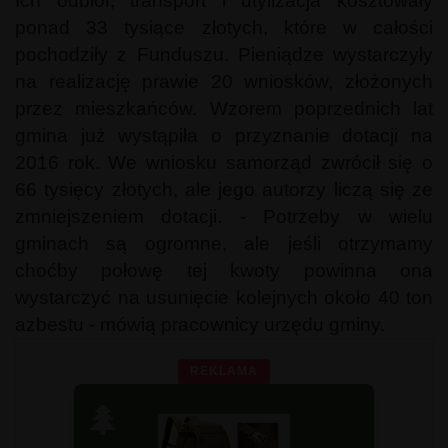
Ich odbiór, transport i utylizacja kosztowały
ponad 33 tysiące złotych, które w całości
pochodziły z Funduszu. Pieniądze wystarczyły
na realizację prawie 20 wniosków, złożonych
przez mieszkańców. Wzorem poprzednich lat
gmina już wystąpiła o przyznanie dotacji na
2016 rok. We wniosku samorząd zwrócił się o
66 tysięcy złotych, ale jego autorzy liczą się ze
zmniejszeniem dotacji. - Potrzeby w wielu
gminach są ogromne, ale jeśli otrzymamy
choćby połowę tej kwoty powinna ona
wystarczyć na usunięcie kolejnych około 40 ton
azbestu - mówią pracownicy urzędu gminy.
REKLAMA
🌲