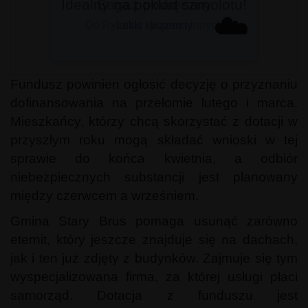
Bagaż podręczny
☁️
Do Ryanair, Wizzair i innych
Fundusz powinien ogłosić decyzję o przyznaniu
dofinansowania na przełomie lutego i marca.
Mieszkańcy, którzy chcą skorzystać z dotacji w
przyszłym roku mogą składać wnioski w tej
sprawie do końca kwietnia, a odbiór
niebezpiecznych substancji jest planowany
między czerwcem a wrześniem.
Gmina Stary Brus pomaga usunąć zarówno
eternit, który jeszcze znajduje się na dachach,
jak i ten już zdjęty z budynków. Zajmuje się tym
wyspecjalizowana firma, za której usługi płaci
samorząd. Dotacja z funduszu jest