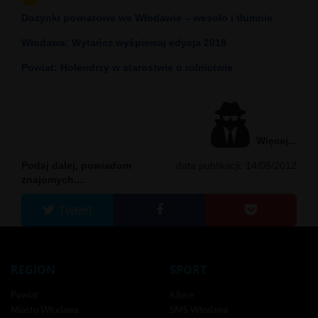
Dożynki powiatowe we Włodawie – wesoło i tłumnie
Włodawa: Wytańcz wyśpiewaj edycja 2018
Powiat: Holendrzy w starostwie o rolnictwie
Więcej...
Podaj dalej, powiadom
data publikacji: 14/05/2012
znajomych....
Tweet
REGION
SPORT
Powiat
Kibice
Miasto Włodawa
SMS Włodawa