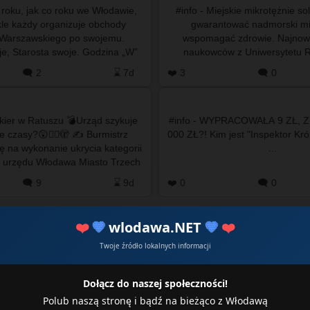
 roku, jak co roku we Włodawie,
#info - Miejskie mikrotężnie s
kle każdy organizuje obchody
gwarantować nadmorski mik
 Warszawskiego po swojemu.
wspomagać zdrowie. Najnow
je, Starosta swoje. Godzina „W”
naukowców z Uniwersytetu R
ędzie obchodzona w dwóch…
Krakowie pokazują jednak 
🗨️ 2
⌛ 7d
❤️ 3
🗨️ 0
odmienny…
nkier w Ratuszu 💣Urząd szykuje
#info - WYPRACOWAŁA 9 ZŁ, Z
e czasy?😲😵‍💫🫣 ✍️ Burmistrz
000 ZŁ?! Kim jest "Inspektor Kró
 na wykonanie ukrycia kategorii
…
 urzędu Włodawa Miasto Trzech
Kultur ⬜🟩 Co oznacza U-1? 🤔 …
🗨️ 9
⌛ 9d
❤️ 0
🗨️ 0
❤️
💙
wlodawa.NET
💙
❤️
Twoje źródło lokalnych informacji
Dołącz do naszej społeczności!
Polub naszą stronę i bądź na bieżąco z Włodawą