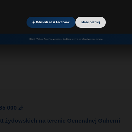
👍 Odwiedź nasz Facebook
Może później
Kliknij "Follow Page" na wtyczce – będziesz otrzymywać najświeższe newsy.
35 000 zł
tt żydowskich na terenie Generalnej Guberni