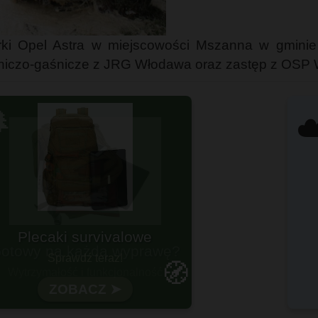
rki Opel Astra w miejscowości Mszanna w gminie
czo-gaśnicze z JRG Włodawa oraz zastęp z OSP 

☁
otowy na każdą wyprawę?
🧭
Wytrzymałość i funkcjonalność