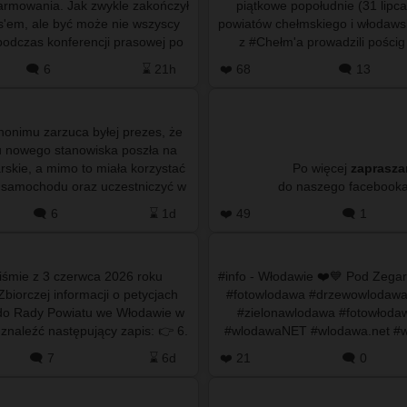
larmowania. Jak zwykle zakończył
piątkowe popołudnie (31 lipc
s'em, ale być może nie wszyscy
powiatów chełmskiego i włodawsk
podczas konferencji prasowej po
z #Chełm'a prowadzili pościg
darzeniach w Tar…
nissana qashqaia,
🗨️ 6
⌛ 21h
❤️ 68
🗨️ 13
anonimu zarzuca byłej prezes, że
iu nowego stanowiska poszła na
rskie, a mimo to miała korzystać
Po więcej
zaprasz
 samochodu oraz uczestniczyć w
sjach Sejmiku Wo…
🗨️ 6
⌛ 1d
❤️ 49
🗨️ 1
piśmie z 3 czerwca 2026 roku
#info - Włodawie ❤️💙 Pod Zega
biorczej informacji o petycjach
#fotowlodawa #drzewowlodaw
do Rady Powiatu we Włodawie w
#zielonawlodawa #fotowłoda
aleźć następujący zapis: 👉 6.
#wlodawaNET #wlodawa.net #
ja indywidualna w sp…
🗨️ 7
⌛ 6d
❤️ 21
🗨️ 0