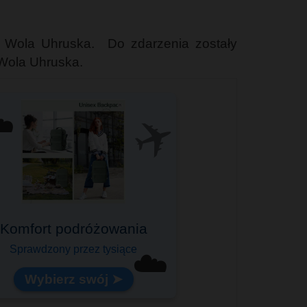
 Wola Uhruska. Do zdarzenia zostały
Wola Uhruska.
✈️
️
Komfort podróżowania
Sprawdzony przez tysiące
☁️
Wybierz swój ➤