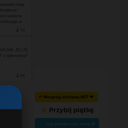
olankowe miały
#info - 🚨 Wstrząsające zdjęcia z Ceuty –
roklimat i
hiszpańskiej eksklawy w Afryce – pokazują
sze badania
masowy i niekontrolowany napływ nielegalnych
olniczego w
migrantów. To niewielkie miasto i twierdza,
całkowicie
położone na wybrzeżu Maroka …
⌛ 7d
❤️ 21
🗨️ 14
⌛ 8d
US DAŁ JEJ 70
l" z ogłoszenia?
Po więcej
zapraszamy
do naszego facebooka ❤️💙
⌛ 9d
❤️ 2
🗨️ 1
⌛ 9d
↶ Wesprzyj wlodawę.NET ❤
lub postaw nam kawę 😍