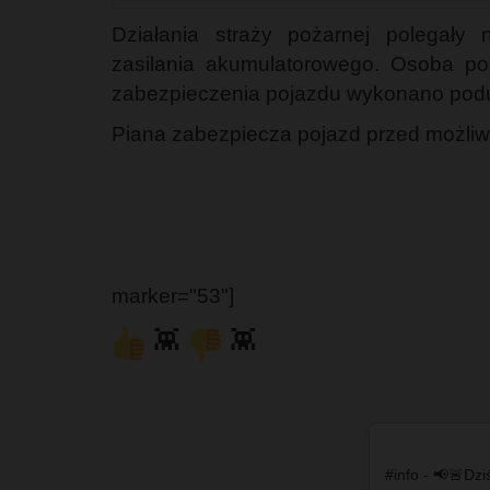
Działania straży pożarnej polegały
zasilania akumulatorowego. Osoba p
zabezpieczenia pojazdu wykonano podu
Piana zabezpiecza pojazd przed możliwo
marker="53"]
👾
👾
#info - 📢🚨Dziś 