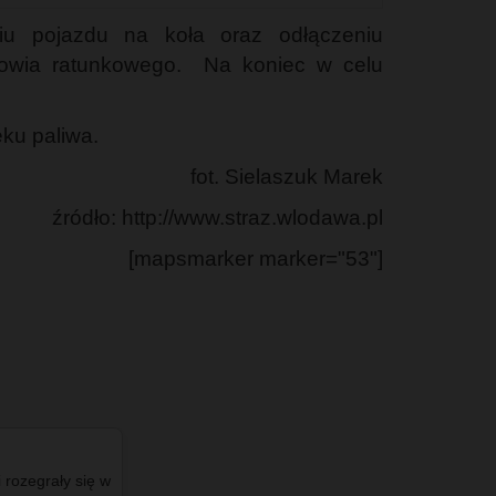
niu pojazdu na koła oraz odłączeniu
towia ratunkowego. Na koniec w celu
ku paliwa.
fot. Sielaszuk Marek
źródło: http://www.straz.wlodawa.pl
[mapsmarker marker="53"]
i rozegrały się w
#info - #Terespol okazał się liderem wśród