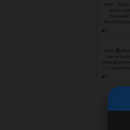
#info – W tym
ale jak zwy
Powstania
Burmistrz swo
ponownie b
❤️ 2
#info -🏛️#Bu
się na trudn
podpisał umowę
U-1 w budynku
❤️ 7