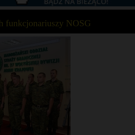
ch funkcjonariuszy NOSG