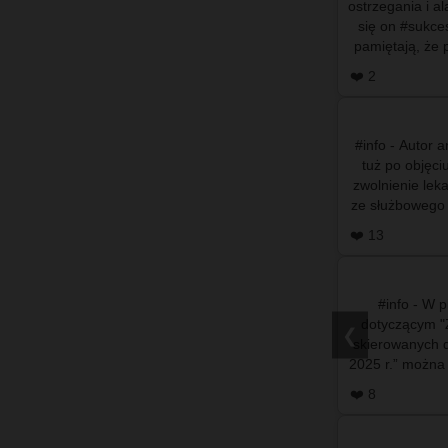
ostrzegania i a
się on #sukce
pamiętają, że 
wy
❤️ 2
#info - Autor 
tuż po objęc
zwolnienie leka
ze służbowego
se
❤️ 13
#info - W 
dotyczącym "Z
❮
skierowanych 
2025 r.” można zn
Petyc
❤️ 8