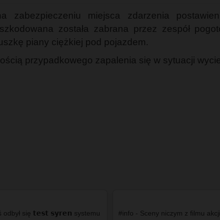
 na zabezpieczeniu miejsca zdarzenia postawie
oszkodowana została zabrana przez zespół pogo
szkę piany ciężkiej pod pojazdem.
ścią przypadkowego zapalenia się w sytuacji wycie
odbył się 𝘁𝗲𝘀𝘁 𝘀𝘆𝗿𝗲𝗻 systemu
#info - Sceny niczym z filmu akcj