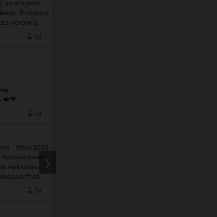
a) na drogach
mniejszych miast, a #BiałaPodlaska najlepiej
iego. Policjanci
wypadła w grupie większych ośrodków. #Chełm
 za kierowcą
dobrze radzi sobie z upałami, #Zamość i
 …
#TomaszówLubelski mają sporo…
⌛ 1d
❤️ 0
🗨️ 4
⌛ 1d
Wykopaliska na Wołyniu: takie przedmioty
znajdują przy szczątkach …
amy
do naszego facebooka ❤️💙
⌛ 1d
❤️ 0
🗨️ 0
⌛ 4d
rem - #maj 2026
a #ekowlodawa
❯
wa #włodawa
Po więcej
zapraszamy
wlodawa #net…
do naszego facebooka ❤️💙
⌛ 7d
❤️ 27
🗨️ 0
⌛ 7d