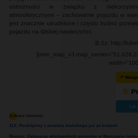
ostrożności w związku z niekorzystn
atmosferycznymi – zachowanie pojazdu w wa
jest znacznie utrudnione i często trudno przew
pojazdu na śliskiej nawierzchni.
B.Sz. http://lube
[osm_map_v3 map_center="51.628,2
width="100
↶ Wespr
lub 
Zobacz również:
112: Rozbójnicy z powiatu bialskiego już za kratami
Region: Delegacja włodawskich seniorów w Warszawie /wide