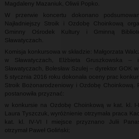
Magdaleny Mazaniuk, Oliwii Popko.
W przerwie koncertu dokonano podsumowa
Najładniejszy Stroik i Ozdobę Choinkową org
Gminny Ośrodek Kultury i Gminną Biblio
Sławatyczach.
Komisja konkursowa w składzie: Małgorzata Walc
w Sławatyczach, Elżbieta Gruszkowska – 
Sławatyczach, Bolesław Szulej – dyrektor GOK w
5 stycznia 2016 roku dokonała oceny prac konkur
Stroik Bożonarodzeniowy i Ozdobę Choinkową. P
postanowiła przyznać:
w konkursie na Ozdobę Choinkową w kat. kl. I-I
Laura Tyszczuk, wyróżnienie otrzymała praca Ka
kat. kl. IV-VI I miejsce przyznano Julii Panas
otrzymał Paweł Goliński;