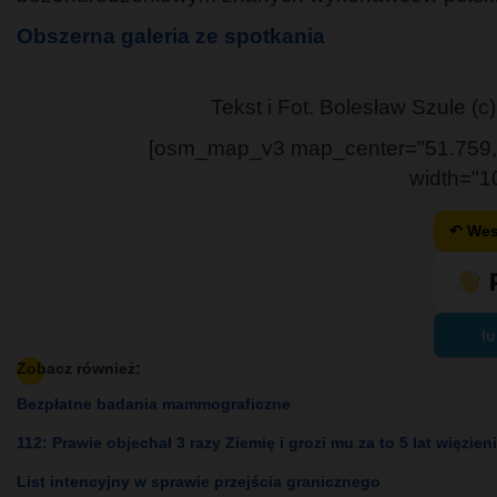
Obszerna galeria ze spotkania
Tekst i Fot. Bolesław Szule (c)
[osm_map_v3 map_center="51.759,
width="1
↶ Wes
lu
Zobacz również:
Bezpłatne badania mammograficzne
112: Prawie objechał 3 razy Ziemię i grozi mu za to 5 lat więzien
List intencyjny w sprawie przejścia granicznego