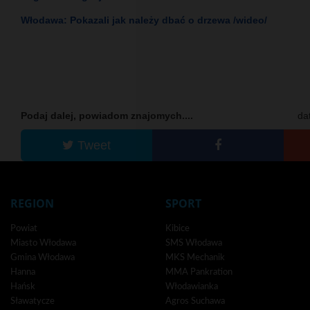
Włodawa: Pokazali jak należy dbać o drzewa /wideo/
Podaj dalej, powiadom znajomych....
da
Tweet
REGION
SPORT
Powiat
Kibice
Miasto Włodawa
SMS Włodawa
Gmina Włodawa
MKS Mechanik
Hanna
MMA Pankration
Hańsk
Włodawianka
Sławatycze
Agros Suchawa