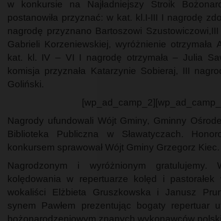
w konkursie na Najładniejszy Stroik Bożonar
postanowiła przyznać: w kat. kl.I-III I nagrodę zd
nagrodę przyznano Bartoszowi Szustowiczowi,III
Gabrieli Korzeniewskiej, wyróżnienie otrzymała 
kat. kl. IV – VI I nagrodę otrzymała – Julia Sa
komisja przyznała Katarzynie Sobieraj, III nag
Goliński.
[wp_ad_camp_2][wp_ad_camp_
Nagrody ufundowali Wójt Gminy, Gminny Ośrode
Biblioteka Publiczna w Sławatyczach. Hono
konkursem sprawował Wójt Gminy Grzegorz Kiec.
Nagrodzonym i wyróżnionym gratulujemy. 
kolędowania w repertuarze kolęd i pastorałek w
wokaliści Elżbieta Gruszkowska i Janusz Prun
synem Pawłem prezentując bogaty repertuar u
bożonarodzeniowym znanych wykonawców polskie