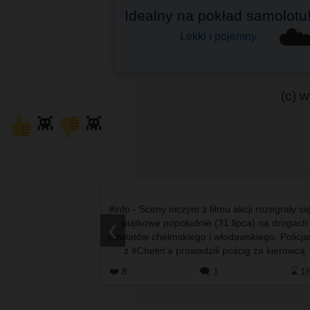
Idealny na pokład samolotu
Bagaż podręczny
☁
Do Ryanair, Wizzair i innych
Lekki i pojemny
(c) 
👾
👾
filmu akcji rozegrały się w
#info - #Terespol okazał się liderem w
 (31 lipca) na drogach
mniejszych miast, a #BiałaPodlaska najl
❮
 włodawskiego. Policjanci
wypadła w grupie większych ośrodków. 
ili pościg za kierowcą
dobrze radzi sobie z upałami, #Zamoś
qashqaia, …
#TomaszówLubelski mają sporo…
️ 1
⌛ 1h
❤️ 0
🗨️ 3