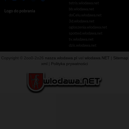
tetris.wlodawa.net
bb.wlodawa.net
Logo do pobrania
doCelu.wlodawa.net
3d.wlodawa.net
ogloszenia.wlodawa.net
spotted.wlodawa.net
tv.wlodawa.net
dzis.wlodawa.net
Copyright © 2oo0-2o26
nasza.wlodawa.pl
vel
wlodawa.NET
|
Sitemap
xml
|
Polityka prywatności