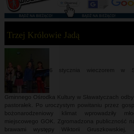
Trzej Królowie Jadą
6 stycznia wieczorem w Sa
Gminnego Ośrodka Kultury w Sławatyczach odbył 
pastorałek. Po uroczystym powitaniu przez gos
bożonarodzeniowy klimat wprowadziły mł
miejscowego GOK. Zgromadzona publiczność na
brawami występy Wiktorii Gruszkowskiej, J