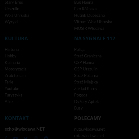
Stary Brus
Bug Hanna
Urszulin
Eko Różnaka
Wola Uhruska
Hutnik Dubeczno
Wyryki
Vitrum Wola Uhruska
MOSIR Włodawa
KULTURA
NA SYGNALE 112
Historia
Policja
Hobby
Straż Graniczna
Kulinaria
OSP Hanna
Motoryzacja
OSP Urszulin
Zrób to sam
Straż Pożarna
Ferie
Straż Miejska
Youtube
Zakład Karny
Turystyka
Pogoda
Afisz
Dyżury Aptek
Busy
KONTAKT
POLECAMY
echo＠wlodawa.NET
nuta.wlodawa.net
rota.wlodawa.net