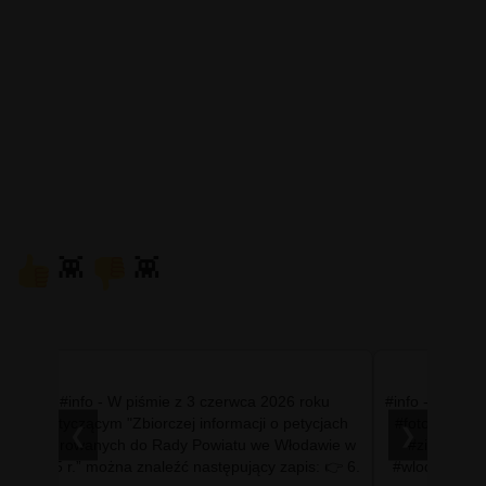
👾
👾
#info - W piśmie z 3 czerwca 2026 roku
#info - Włoda
dotyczącym "Zbiorczej informacji o petycjach
#fotowlodaw
❮
❯
skierowanych do Rady Powiatu we Włodawie w
#zielonawl
2025 r.” można znaleźć następujący zapis: 👉 6.
#wlodawaNET