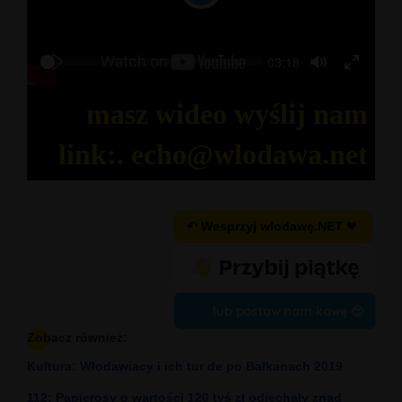
Play
Seek
Current
03:18
Play
time
Toggle
Toggl
Mute
Fullsc
masz wideo wyślij nam
link:. echo@wlodawa.net
↶ Wesprzyj wlodawę.NET ❤
lub postaw nam kawę 😍
Zobacz również:
Kultura: Włodawiacy i ich tur de po Bałkanach 2019
112: Papierosy o wartości 120 tyś zł odjechały znad