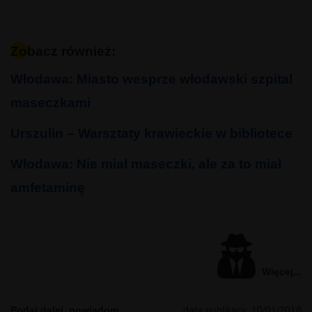
Zobacz również:
Włodawa: Miasto wesprze włodawski szpital
maseczkami
Urszulin – Warsztaty krawieckie w bibliotece
Włodawa: Nie miał maseczki, ale za to miał
amfetaminę
Więcej...
Podaj dalej, powiadom
data publikacji:
10/01/2018