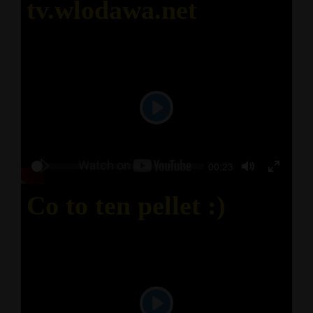
tv.wlodawa.net
Play
Seek
Current
00:23
Play
time
Toggle
Toggl
Mute
Fullsc
Co to ten pellet :)