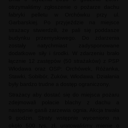
otrzymaliśmy zgłoszenie o pożarze dachu
fabryki pelletu w Orchówku przy ul.
Garbarskiej. Po przyjeździe na miejsce
strażacy stwierdzili, że pali się poddasze
budynku przemysłowego. Do zdarzenia
zostały natychmiast zadysponowane
dodatkowe siły i środki. W zdarzeniu brało
łącznie 12 zastępów (50 strażaków) z PSP
Włodawa oraz OSP: Orchówek, Różanka,
Stawki, Sobibór, Żuków, Włodawa. Działania
były bardzo trudne a dostęp ograniczony.
Strażacy aby dostać się do miejsca pożaru
zdejmowali połacie blachy z dachu a
następnie gasili zarzewia ognia. Akcja trwała
9 godzin. Straty wstępnie wyceniono na
około 500 tys. zł. uratowaliśmy mienie o