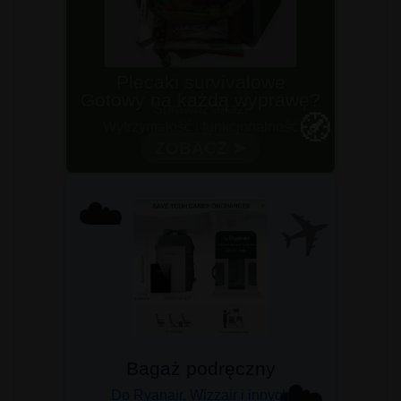
Gotowy na każdą wyprawę?
🧭
Wytrzymałość i funkcjonalność
✈️
☁️
Bagaż podręczny
☁️
Do Ryanair, Wizzair i innych