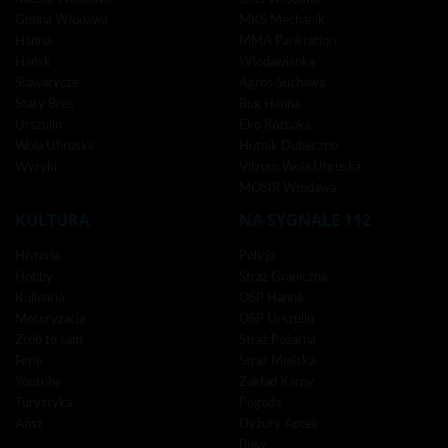
Gmina Włodawa
MKS Mechanik
Hanna
MMA Pankration
Hańsk
Włodawianka
Sławatycze
Agros Suchawa
Stary Brus
Bug Hanna
Urszulin
Eko Różnaka
Wola Uhruska
Hutnik Dubeczno
Wyryki
Vitrum Wola Uhruska
MOSIR Włodawa
KULTURA
NA SYGNALE 112
Historia
Policja
Hobby
Straż Graniczna
Kulinaria
OSP Hanna
Motoryzacja
OSP Urszulin
Zrób to sam
Straż Pożarna
Ferie
Straż Miejska
Youtube
Zakład Karny
Turystyka
Pogoda
Afisz
Dyżury Aptek
Busy