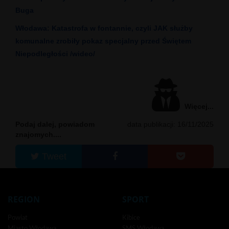
Buga
Włodawa: Katastrofa w fontannie, czyli JAK służby
komunalne zrobiły pokaz specjalny przed Świętem
Niepodległości /wideo/
Więcej...
Podaj dalej, powiadom
data publikacji: 16/11/2025
znajomych....
Tweet
REGION
SPORT
Powiat
Kibice
Miasto Włodawa
SMS Włodawa