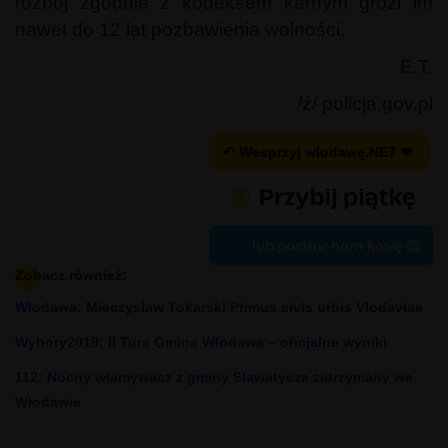
rozbój zgodnie z kodeksem karnym grozi im
nawet do 12 lat pozbawienia wolności.
E.T.
/ź/ policja.gov.pl
↶ Wesprzyj wlodawę.NET ❤
lub postaw nam kawę 😍
Zobacz również:
Włodawa: Mieczysław Tokarski Primus civis urbis Vlodaviae
Wybory2018: II Tura Gmina Włodawa – oficjalne wyniki
112: Nocny włamywacz z gminy Sławatycze zatrzymany we
Włodawie