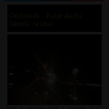
Orchówek - Pożar dachu
fabryki /wideo/
Dnia 9 stycznia 2018 o godzinie 23.57