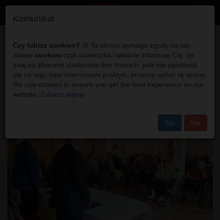
Toggl
Komunikat
navig
Różanka - Zebranie
Czy lubisz cookies?
🍪 Ta strona wymaga zgody na tak
zwane
cookies
czyli ciasteczka i właśnie informuje Cię, że
noworoczne w DPS
tutaj sa zbierane ciasteczka firm trzecich, jeśli nie zgadzasz
się na tego typu internetowe praktyki, prosimy opóść tą stronę.
We use cookies to ensure you get the best experience on our
website.
Zobacz więcej
Tak
Nie