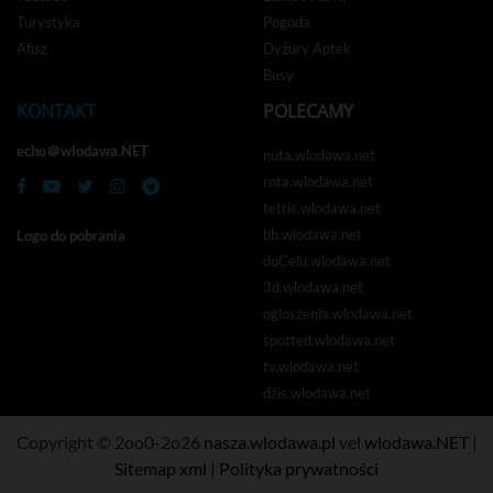
Turystyka
Pogoda
Afisz
Dyżury Aptek
Busy
KONTAKT
POLECAMY
echo＠wlodawa.NET
nuta.wlodawa.net
rota.wlodawa.net
tetris.wlodawa.net
bb.wlodawa.net
Logo do pobrania
doCelu.wlodawa.net
3d.wlodawa.net
ogloszenia.wlodawa.net
spotted.wlodawa.net
tv.wlodawa.net
dzis.wlodawa.net
Copyright © 2oo0-2o26
nasza.wlodawa.pl
vel
wlodawa.NET
|
Sitemap xml
|
Polityka prywatności