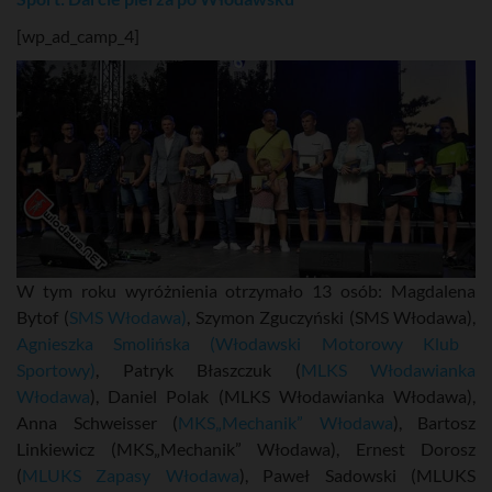
[wp_ad_camp_4]
W tym roku wyróżnienia otrzymało 13 osób: Magdalena
Bytof (
SMS Włodawa)
, Szymon Zguczyński (SMS Włodawa),
Agnieszka Smolińska (Włodawski Motorowy Klub
Sportowy)
, Patryk Błaszczuk (
MLKS Włodawianka
Włodawa
), Daniel Polak (MLKS Włodawianka Włodawa),
Anna Schweisser (
MKS„Mechanik” Włodawa
), Bartosz
Linkiewicz (MKS„Mechanik” Włodawa), Ernest Dorosz
(
MLUKS Zapasy Włodawa
), Paweł Sadowski (MLUKS