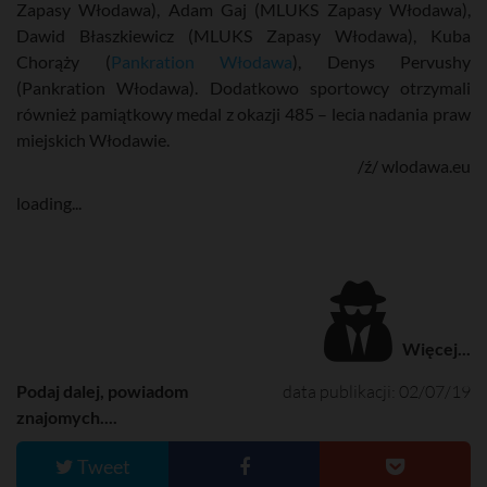
Zapasy Włodawa), Adam Gaj (MLUKS Zapasy Włodawa),
Dawid Błaszkiewicz (MLUKS Zapasy Włodawa), Kuba
Chorąży (
Pankration Włodawa
), Denys Pervushy
(Pankration Włodawa). Dodatkowo sportowcy otrzymali
również pamiątkowy medal z okazji 485 – lecia nadania praw
miejskich Włodawie.
/ź/ wlodawa.eu
loading...
Więcej...
Podaj dalej, powiadom
data publikacji: 02/07/19
znajomych....
Tweet