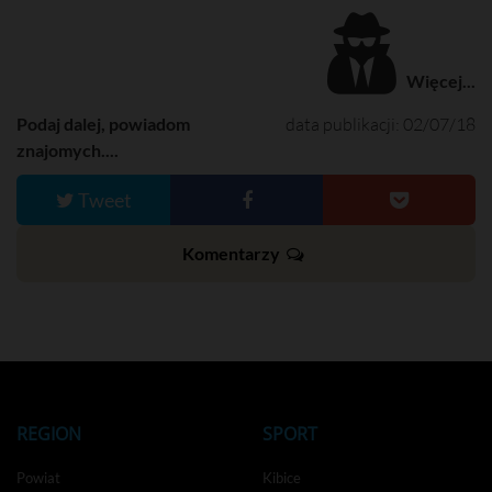
Więcej...
Podaj dalej, powiadom
data publikacji: 02/07/18
znajomych....
Tweet
Komentarzy
REGION
SPORT
Powiat
Kibice