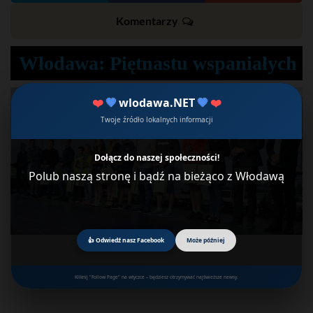
Komentarzy
Włodawa: Piętnastu wspaniałych
❤️
💙
wlodawa.NET
💙
❤️
Twoje źródło lokalnych informacji
Dołącz do naszej społeczności!
Polub naszą stronę i bądź na bieżąco z Włodawą
👍 Odwiedź nasz Facebook
Może później
Kliknij "Follow Page" na wtyczce – będziesz otrzymywać najświeższe newsy.