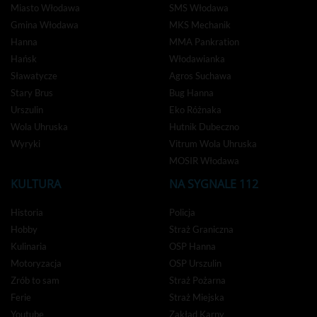
Miasto Włodawa
SMS Włodawa
Gmina Włodawa
MKS Mechanik
Hanna
MMA Pankration
Hańsk
Włodawianka
Sławatycze
Agros Suchawa
Stary Brus
Bug Hanna
Urszulin
Eko Różnaka
Wola Uhruska
Hutnik Dubeczno
Wyryki
Vitrum Wola Uhruska
MOSIR Włodawa
KULTURA
NA SYGNALE 112
Historia
Policja
Hobby
Straż Graniczna
Kulinaria
OSP Hanna
Motoryzacja
OSP Urszulin
Zrób to sam
Straż Pożarna
Ferie
Straż Miejska
Youtube
Zakład Karny