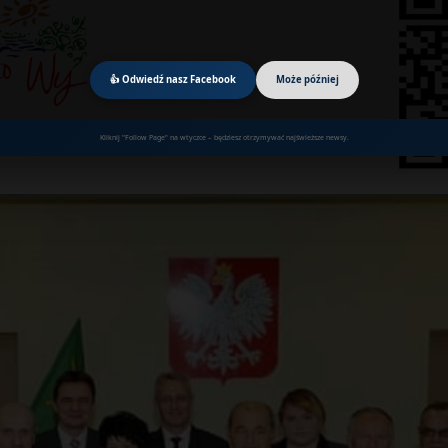
👍 Odwiedź nasz Facebook
Może później
Kliknij "Follow Page" na wtyczce – będziesz otrzymywać najświeższe newsy.