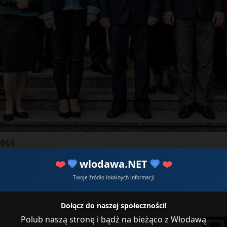
2014
. Flis Krzysztof 5. Jarząbek Krzysztof 6. Józefczuk Mariusz 7. 
❤️
💙
wlodawa.NET
💙
❤️
 12. Puchala Wiesława 13. Rudziewicz Beata 14. Szczepańska Joa
Twoje źródło lokalnych informacji
Dołącz do naszej społeczności!
Polub naszą stronę i bądź na bieżąco z Włodawą