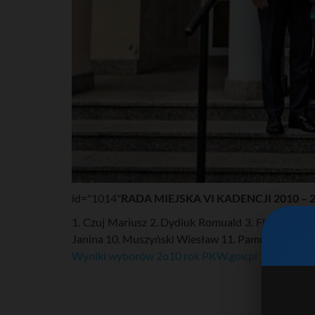
id="1014"
RADA MIEJSKA VI KADENCJI 2010 – 
1. Czuj Mariusz 2. Dydiuk Romuald 3. Flis Marek 4
Janina 10. Muszyński Wiesław 11. Pamulska Łucja
Wyniki wyborów 2o10 rok PKW.gov.pl