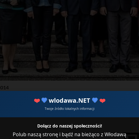
2014
. Flis Krzysztof 5. Jarząbek Krzysztof 6. Józefczuk Mariusz 7. 
❤️
💙
wlodawa.NET
💙
❤️
 12. Puchala Wiesława 13. Rudziewicz Beata 14. Szczepańska Joa
Twoje źródło lokalnych informacji
Dołącz do naszej społeczności!
Polub naszą stronę i bądź na bieżąco z Włodawą