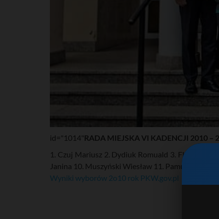
id="1014"
RADA MIEJSKA VI KADENCJI 2010 – 
1. Czuj Mariusz 2. Dydiuk Romuald 3. Flis Marek 4
Janina 10. Muszyński Wiesław 11. Pamulska Łucja
Wyniki wyborów 2o10 rok PKW.gov.pl