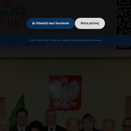
👍 Odwiedź nasz Facebook
Może później
Kliknij "Follow Page" na wtyczce – będziesz otrzymywać najświeższe newsy.