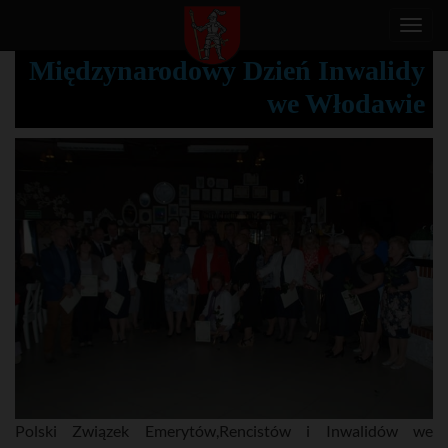
T
o
Międzynarodowy Dzień Inwalidy
g
we Włodawie
g
l
e
n
a
v
i
g
a
t
i
o
n
Polski Związek Emerytów,Rencistów i Inwalidów we