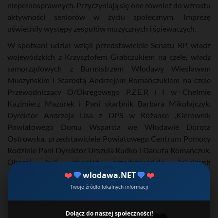
niepełnosprawnych. Przyczyniają się one również do wzrostu
aktywności seniorów w życiu społecznym. Imprezę
uświetniły występy zespołów muzycznych i śpiewaczych.
W spotkani udział wzięli przedstawiciele Senatu RP, władz
wojewódzkich z Krzysztofem Grabczukiem na czele, władz
samorządowych z Burmistrzem Włodawy Wiesławem
Muszyńskim i Starostą Andrzejem Romańczukiem na czele
Przewodniczący O/Okręgowego P.Z.E.R i I w Chełmie
Kazimierz Mazurek i Pani skarbnik Barbara Mikołajczyk,
Dyrektor Andrzeja Lisa z DPS w Różance ,Kierownik
Powiatowego Domu Wsparcia we Włodawie Dorota
Ostrowska, przedstawiciele Powiatowego Centrum Pomocy
Rodzinie Pani Dyrektor Urszula Rudko i Danuta Romańczuk.
Obecni byli również przedstawiciele lokalnych
przedsiębiorców.
❤️
💙
wlodawa.NET
💙
❤️
Twoje źródło lokalnych informacji
źródło: www.wlodawa.eu
Dołącz do naszej społeczności!