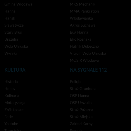
Gmina Włodawa
MKS Mechanik
Hanna
MMA Pankration
Hańsk
Włodawianka
Sławatycze
Agros Suchawa
Stary Brus
Bug Hanna
Urszulin
Eko Różnaka
Wola Uhruska
Hutnik Dubeczno
Wyryki
Vitrum Wola Uhruska
MOSIR Włodawa
KULTURA
NA SYGNALE 112
Historia
Policja
Hobby
Straż Graniczna
Kulinaria
OSP Hanna
Motoryzacja
OSP Urszulin
Zrób to sam
Straż Pożarna
Ferie
Straż Miejska
Youtube
Zakład Karny
Turystyka
Pogoda