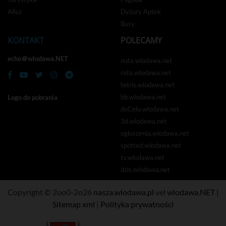
Afisz
Dyżury Aptek
Busy
KONTAKT
POLECAMY
echo＠wlodawa.NET
nuta.wlodawa.net
rota.wlodawa.net
tetris.wlodawa.net
bb.wlodawa.net
Logo do pobrania
doCelu.wlodawa.net
3d.wlodawa.net
ogloszenia.wlodawa.net
spotted.wlodawa.net
tv.wlodawa.net
dzis.wlodawa.net
Copyright © 2oo0-2o26
nasza.wlodawa.pl
vel
wlodawa.NET
|
Sitemap xml
|
Polityka prywatności