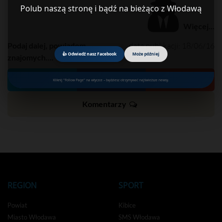
Polub naszą stronę i bądź na bieżąco z Włodawą
Więcej...
Podaj dalej, powiadom
data publikacji: 18/06/16
👍 Odwiedź nasz Facebook
Może później
znajomych....
Tweet
Kliknij "Follow Page" na wtyczce – będziesz otrzymywać najświeższe newsy.
Komentarzy
REGION
SPORT
Powiat
Kibice
Miasto Włodawa
SMS Włodawa