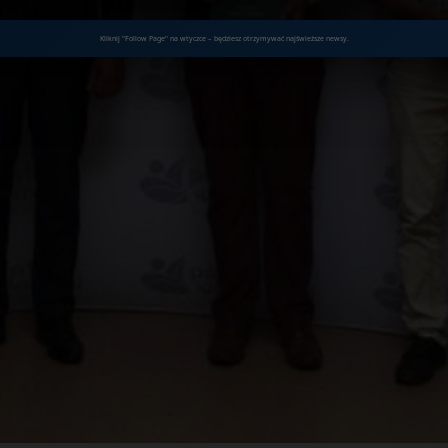
Kliknij "Follow Page" na wtyczce – będziesz otrzymywać najświeższe newsy.