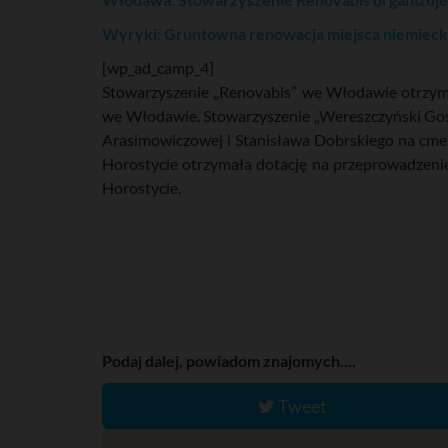
Wyryki: Gruntowna renowacja miejsca niemiec
[wp_ad_camp_4]
Stowarzyszenie „Renovabis” we Włodawie otrzyma
we Włodawie. Stowarzyszenie „Wereszczyński Goś
Arasimowiczowej i Stanisława Dobrskiego na cme
Horostycie otrzymała dotację na przeprowadzeni
Horostycie.
Podaj dalej, powiadom znajomych....
Tweet