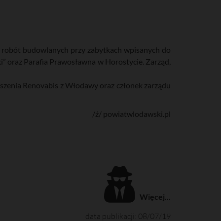
ub robót budowlanych przy zabytkach wpisanych do
” oraz Parafia Prawosławna w Horostycie. Zarząd,
yszenia Renovabis z Włodawy oraz członek zarządu
/ź/ powiatwlodawski.pl
Więcej...
data publikacji: 08/07/19