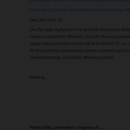
Historia: O tym jak powstał Klub Sportowy we 
[wp_ad_camp_4]
Do Zarządu wpłynęły trzy wnioski dotyczące dota
rejestru zabytków. Wnioski złożyło Stowarzyszen
mając zabezpieczone na ten cel w budżecie 15 tys.
W uroczystości podpisania umów uczestniczyli pr
stowarzyszenia „Gościniec Wereszczyński”.
loading...
Podaj dalej, powiadom znajomych....