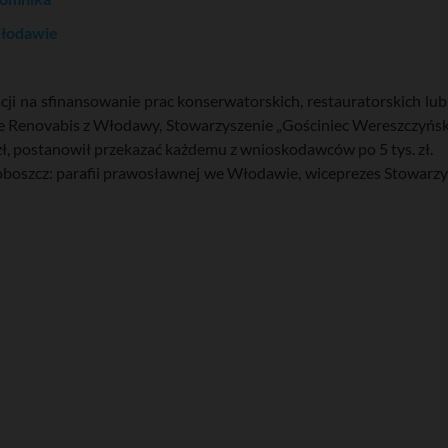
Włodawie
cji na sfinansowanie prac konserwatorskich, restauratorskich l
ie Renovabis z Włodawy, Stowarzyszenie „Gościniec Wereszczyński
 zł, postanowił przekazać każdemu z wnioskodawców po 5 tys. zł.
oboszcz: parafii prawosławnej we Włodawie, wiceprezes Stowarz