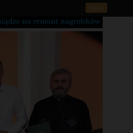
Pogoda
niądze na remont nagrobków