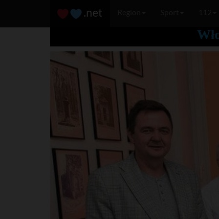
.net
Region
Sport
112
Wło