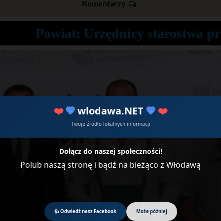
Komentarzy
Powiat: Urzędnicy starostwa prz
❤️
💙
wlodawa.NET
💙
❤️
Twoje źródło lokalnych informacji
Dołącz do naszej społeczności!
Polub naszą stronę i bądź na bieżąco z Włodawą
👍 Odwiedź nasz Facebook
Może później