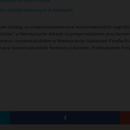
kich zbrodni wojennych w Adampolu
ło dotację na przeprowadzenie prac konserwatorskich nagrobk
ciniec” w Wereszczynie dotację na przeprowadzenie prac konser
ntarzu rzymskokatolickim w Wereszczynie. Natomiast Parafia 
e prac konserwatorskich feretronu z ikonami „Podwyższenie Krz