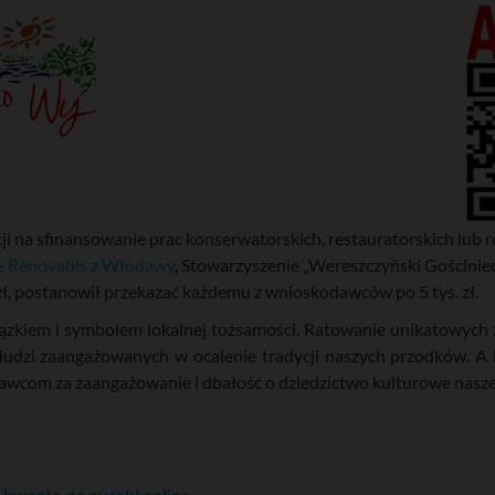
ji na sfinansowanie prac konserwatorskich, restauratorskich lub
e Renovabis z Włodawy
, Stowarzyszenie „Wereszczyński Gościnie
 zł, postanowił przekazać każdemu z wnioskodawców po 5 tys. zł.
ązkiem i symbolem lokalnej tożsamości. Ratowanie unikatowych 
dzi zaangażowanych w ocalenie tradycji naszych przodków. A b
awcom za zaangażowanie i dbałość o dziedzictwo kulturowe naszej
kwestę do puszki online