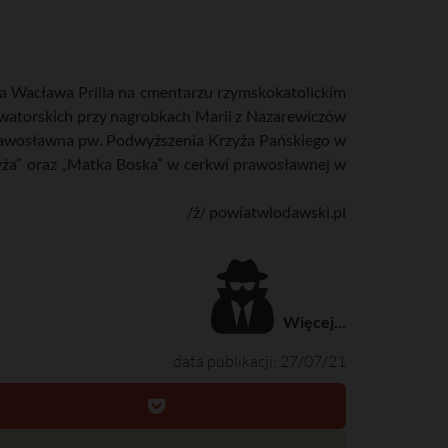
a Wacława Prilla na cmentarzu rzymskokatolickim
watorskich przy nagrobkach Marii z Nazarewiczów
Prawosławna pw. Podwyższenia Krzyża Pańskiego w
yża” oraz „Matka Boska” w cerkwi prawosławnej w
/ź/ powiatwlodawski.pl
Więcej...
data publikacji: 27/07/21