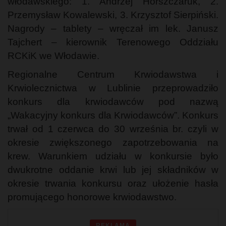
włodawskiego: 1. Andrzej Horszczaruk, 2.
Przemysław Kowalewski, 3. Krzysztof Sierpiński.
Nagrody – tablety – wręczał im lek. Janusz
Tajchert – kierownik Terenowego Oddziału
RCKiK we Włodawie.
Regionalne Centrum Krwiodawstwa i
Krwiolecznictwa w Lublinie przeprowadziło
konkurs dla krwiodawców pod nazwą
„Wakacyjny konkurs dla Krwiodawców”. Konkurs
trwał od 1 czerwca do 30 września br. czyli w
okresie zwiększonego zapotrzebowania na
krew. Warunkiem udziału w konkursie było
dwukrotne oddanie krwi lub jej składników w
okresie trwania konkursu oraz ułożenie hasła
promującego honorowe krwiodawstwo.
REKLAMA