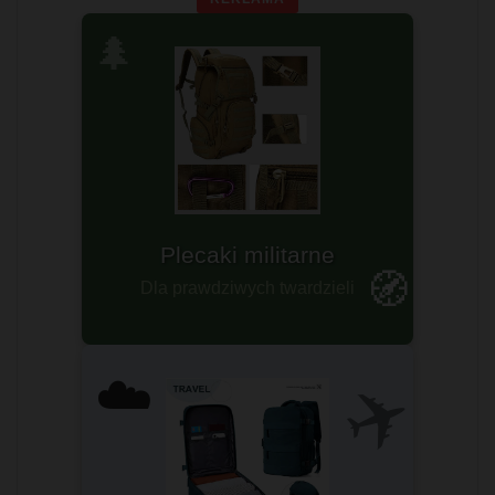
🌲
Plecaki survivalowe
Plecaki militarne
Sprawdź teraz!
🧭
Dla prawdziwych twardzieli
ZOBACZ ➤
✈️
☁️