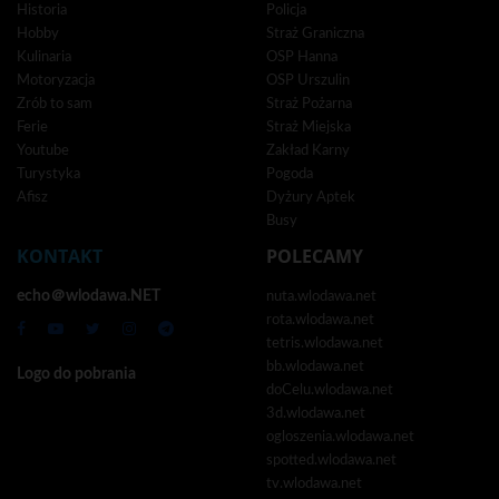
Historia
Policja
Hobby
Straż Graniczna
Kulinaria
OSP Hanna
Motoryzacja
OSP Urszulin
Zrób to sam
Straż Pożarna
Ferie
Straż Miejska
Youtube
Zakład Karny
Turystyka
Pogoda
Afisz
Dyżury Aptek
Busy
KONTAKT
POLECAMY
echo＠wlodawa.NET
nuta.wlodawa.net
rota.wlodawa.net
tetris.wlodawa.net
bb.wlodawa.net
Logo do pobrania
doCelu.wlodawa.net
3d.wlodawa.net
ogloszenia.wlodawa.net
spotted.wlodawa.net
tv.wlodawa.net