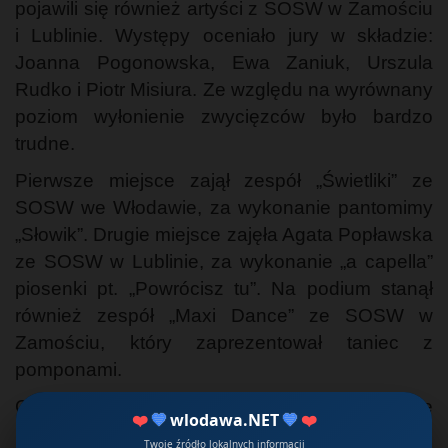
pojawili się również artyści z SOSW w Zamościu
i Lublinie. Występy oceniało jury w składzie:
Joanna Pogonowska, Ewa Zaniuk, Urszula
Rudko i Piotr Misiura. Ze względu na wyrównany
poziom wyłonienie zwycięzców było bardzo
trudne.
Pierwsze miejsce zajął zespół „Świetliki” ze
SOSW we Włodawie, za wykonanie pantomimy
„Słowik”. Drugie miejsce zajęła Agata Popławska
ze SOSW w Lublinie, za wykonanie „a capella”
piosenki pt. „Powrócisz tu”. Na podium stanął
również zespół „Maxi Dance” ze SOSW w
Zamościu, który zaprezentował taniec z
pomponami.
Głównym celem konkursu jest propagowanie
❤️
💙
wlodawa.NET
💙
❤️
umiejętności i zdolności osób
Twoje źródło lokalnych informacji