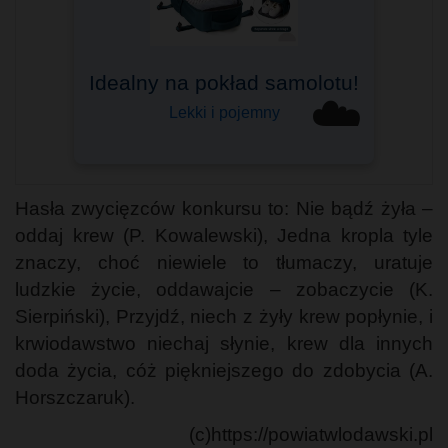
Idealny na pokład samolotu!
Bagaż podręczny
☁️
Do Ryanair, Wizzair i innych
Lekki i pojemny
Hasła zwycięzców konkursu to: Nie bądź żyła –
oddaj krew (P. Kowalewski), Jedna kropla tyle
znaczy, choć niewiele to tłumaczy, uratuje
ludzkie życie, oddawajcie – zobaczycie (K.
Sierpiński), Przyjdź, niech z żyły krew popłynie, i
krwiodawstwo niechaj słynie, krew dla innych
doda życia, cóż piękniejszego do zdobycia (A.
Horszczaruk).
(c)https://powiatwlodawski.pl