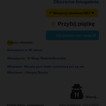
Obszerna fotogaleria
↶ Wesprzyj wlodawę.NET ❤
lub postaw nam kawę 😍
Zobacz również:
Schwytani w 30 minut
Sławatycze: XI Biegi Radziwiłłowskie
Włodawa: Maszty pod biało-czerwoną już są we
Włodawie i Starym Brusie
Więcej...
Podaj dalej, powiadom
data publikacji: 11/11/2022