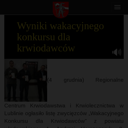
Toggl
navig
Wyniki wakacyjnego
konkursu dla
krwiodawców
(4 grudnia) Regionalne
Centrum Krwiodawstwa i Krwiolecznictwa w
Lublinie ogłasiło listę zwycięzców „Wakacyjnego
Konkursu dla Krwiodawców” z powiatu