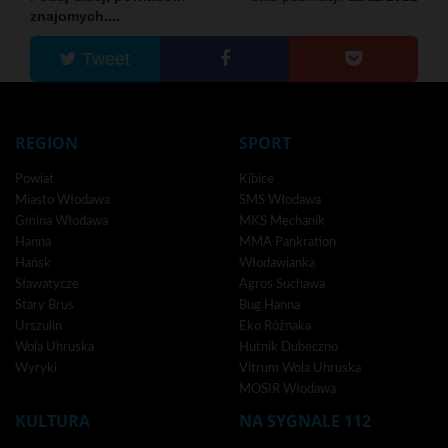
znajomych....
Tweet
REGION
SPORT
Powiat
Kibice
Miasto Włodawa
SMS Włodawa
Gmina Włodawa
MKS Mechanik
Hanna
MMA Pankration
Hańsk
Włodawianka
Sławatycze
Agros Suchawa
Stary Brus
Bug Hanna
Urszulin
Eko Różnaka
Wola Uhruska
Hutnik Dubeczno
Wyryki
Vitrum Wola Uhruska
MOSIR Włodawa
KULTURA
NA SYGNALE 112