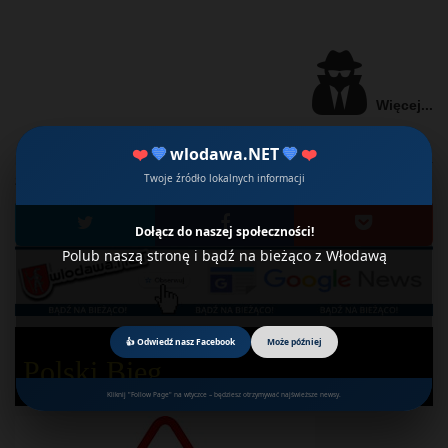
Więcej...
❤️
💙
wlodawa.NET
💙
❤️
Podaj dalej, powiadom
data publikacji:
16/05/2014
Twoje źródło lokalnych informacji
znajomych....
Dołącz do naszej społeczności!
Polub naszą stronę i bądź na bieżąco z Włodawą
👍 Odwiedź nasz Facebook
Może później
Polski Bieg
Kliknij "Follow Page" na wtyczce – będziesz otrzymywać najświeższe newsy.