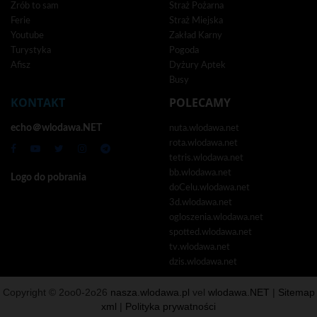
Zrób to sam
Straż Pożarna
Ferie
Straż Miejska
Youtube
Zakład Karny
Turystyka
Pogoda
Afisz
Dyżury Aptek
Busy
KONTAKT
POLECAMY
echo＠wlodawa.NET
nuta.wlodawa.net
rota.wlodawa.net
tetris.wlodawa.net
bb.wlodawa.net
Logo do pobrania
doCelu.wlodawa.net
3d.wlodawa.net
ogloszenia.wlodawa.net
spotted.wlodawa.net
tv.wlodawa.net
dzis.wlodawa.net
Copyright © 2oo0-2o26
nasza.wlodawa.pl
vel
wlodawa.NET
|
Sitemap
xml
|
Polityka prywatności