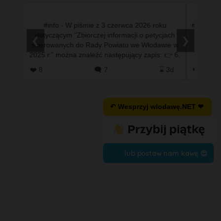
ty
#info - W piśmie z 3 czerwca 2026 roku
#info - W
dotyczącym "Zbiorczej informacji o petycjach
#fotowl
❮
❯
skierowanych do Rady Powiatu we Włodawie w
#ziel
2025 r.” można znaleźć następujący zapis: 👉 6.
#wlodaw
Petycja indywidualna w sp…
 2d
❤️ 8
🗨️ 7
⌛ 3d
❤️ 21
↶ Wesprzyj wlodawę.NET ❤
lub postaw nam kawę 😍