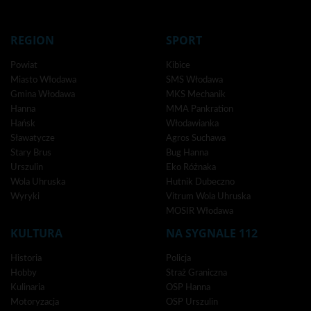
REGION
SPORT
Powiat
Kibice
Miasto Włodawa
SMS Włodawa
Gmina Włodawa
MKS Mechanik
Hanna
MMA Pankration
Hańsk
Włodawianka
Sławatycze
Agros Suchawa
Stary Brus
Bug Hanna
Urszulin
Eko Różnaka
Wola Uhruska
Hutnik Dubeczno
Wyryki
Vitrum Wola Uhruska
MOSIR Włodawa
KULTURA
NA SYGNALE 112
Historia
Policja
Hobby
Straż Graniczna
Kulinaria
OSP Hanna
Motoryzacja
OSP Urszulin