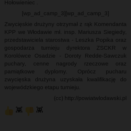
Hołowieniec .
[wp_ad_camp_3][wp_ad_camp_3]
Zwycięskie drużyny otrzymał z rąk Komendanta
KPP we Włodawie mł. insp. Mariusza Siegiedy,
przedstawiciela starostwa - Leszka Popika oraz
gospodarza turnieju dyrektora ZSCKR w
Korolówce Osadzie - Doroty Redde-Sawczuk
puchary, cenne nagrody rzeczowe oraz
pamiątkowe dyplomy. Oprócz pucharu
zwycięska drużyna uzyskała kwalifikację do
wojewódzkiego etapu turnieju.
(cc) http://powiatwlodawski.pl
👾
👾