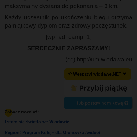
maksymalny dystans do pokonania – 3 km.
Każdy uczestnik po ukończeniu biegu otrzyma
pamiątkowy dyplom oraz zdrowy poczęstunek.
[wp_ad_camp_1]
SERDECZNIE ZAPRASZAMY!
(cc) http://um.wlodawa.eu
↶ Wesprzyj wlodawę.NET ❤
lub postaw nam kawę 😍
Zobacz również:
I stało się światło we Włodawie
Region: Program Kolej+ dla Orchówka /wideo/