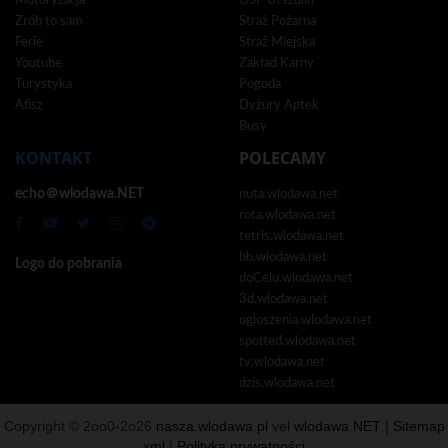
Motoryzacja
OSP Urszulin
Zrób to sam
Straż Pożarna
Ferie
Straż Miejska
Youtube
Zakład Karny
Turystyka
Pogoda
Afisz
Dyżury Aptek
Busy
KONTAKT
POLECAMY
echo＠wlodawa.NET
nuta.wlodawa.net
rota.wlodawa.net
tetris.wlodawa.net
bb.wlodawa.net
Logo do pobrania
doCelu.wlodawa.net
3d.wlodawa.net
ogloszenia.wlodawa.net
spotted.wlodawa.net
tv.wlodawa.net
dzis.wlodawa.net
Copyright © 2oo0-2o26
nasza.wlodawa.pl
vel
wlodawa.NET
|
Sitemap
xml
|
Polityka prywatności