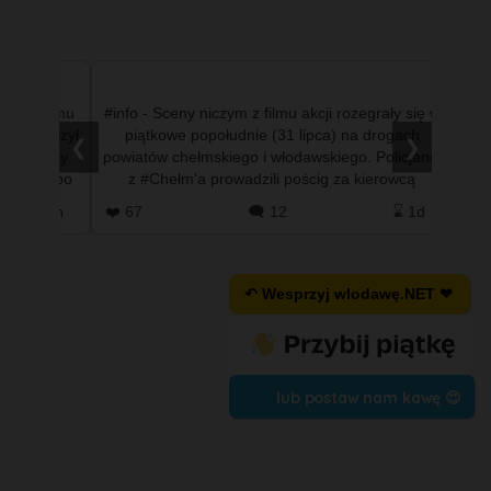
ystemu
#info - Sceny niczym z filmu akcji rozegrały się w
#info 
ończył
piątkowe popołudnie (31 lipca) na drogach
mniejsz
❮
❯
yscy
powiatów chełmskiego i włodawskiego. Policjanci
wypadła 
ej po
z #Chełm'a prowadzili pościg za kierowcą
dobrz
nissana qashqaia, …
#T
 13h
❤️ 67
🗨️ 12
⌛ 1d
❤️ 0
↶ Wesprzyj wlodawę.NET ❤
lub postaw nam kawę 😍