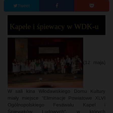
Tweet
Kapele i śpiewacy w WDK-u
(12 maja)
W sali kina Włodawskiego Domu Kultury
miały miejsce "Eliminacje Powiatowe XLVI
Ogólnopolskiego Festiwalu Kapel i
Śpiewaków Ludowych", w których