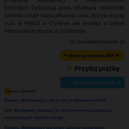
lubelskim. Delegacja poza Włodawą odwiedziła
lubelski urząd marszałkowski oraz złożyła wizytę
m.in. w PWSZ w Chełmie, jak również w byłem
hitlerowskim obozie w Sobiborze.
/ź/ powiatwlodawski.pl
↶ Wesprzyj wlodawę.NET ❤
lub postaw nam kawę 😍
Zobacz również:
Kultura: Włodawiacy i ich tur de po Bałkanach 2019
112: Włodawscy strażacy 19 razy interweniują podczas
intensywnych opadów śniegu
Kultura: Włodawiacy warsztaty tańców rozbarskich