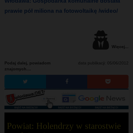
Włodawa: Gospodarka komunalne dostała
prawie pół miliona na fotowoltaikę /wideo/
Więcej...
Podaj dalej, powiadom
data publikacji:
05/06/2012
znajomych....
Powiat: Holendrzy w starostwie