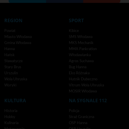
REGION
SPORT
Powiat
Kibice
Miasto Włodawa
SMS Włodawa
Gmina Włodawa
MKS Mechanik
Hanna
MMA Pankration
Hańsk
Włodawianka
Sławatycze
Agros Suchawa
Stary Brus
Bug Hanna
Urszulin
Eko Różnaka
Wola Uhruska
Hutnik Dubeczno
Wyryki
Vitrum Wola Uhruska
MOSIR Włodawa
KULTURA
NA SYGNALE 112
Historia
Policja
Hobby
Straż Graniczna
Kulinaria
OSP Hanna