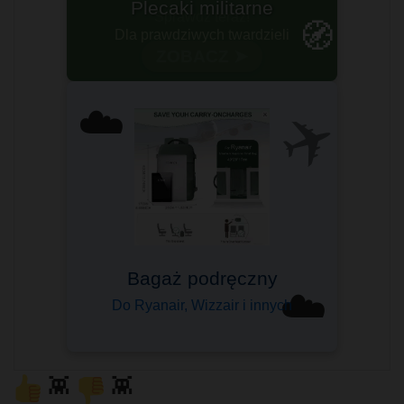
Sprawdź teraz!
🧭
ZOBACZ ➤
✈️
☁️
Bagaż podręczny
☁️
Do Ryanair, Wizzair i innych
👾
👾