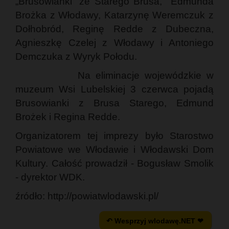
„Brusowianki” ze Starego Brusa, Edmunda
Brożka z Włodawy, Katarzynę Weremczuk z
Dołhobród, Reginę Redde z Dubeczna,
Agnieszkę Czelej z Włodawy i Antoniego
Demczuka z Wyryk Połodu.
Na eliminacje wojewódzkie w
muzeum Wsi Lubelskiej 3 czerwca pojadą
Brusowianki z Brusa Starego, Edmund
Brożek i Regina Redde.
Organizatorem tej imprezy było Starostwo
Powiatowe we Włodawie i Włodawski Dom
Kultury. Całość prowadził - Bogusław Smolik
- dyrektor WDK.
źródło: http://powiatwlodawski.pl/
↶ Wesprzyj wlodawę.NET ❤