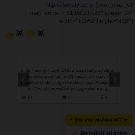
http://slawatycze.pl
[osm_map_v3
map_center="51.88,23.422" zoom="14"
width="100%" height="450" ]
👾
👾
#info - Sceny niczym z filmu akcji rozegrały się w
#inf
piątkowe popołudnie (31 lipca) na drogach
mniej
❮
❯
powiatów chełmskiego i włodawskiego. Policjanci
wypadł
z #Chełm'a prowadzili pościg za kierowcą
dob
nissana qashqaia, …
❤️ 13
🗨️ 3
⌛ 5h
❤️ 0
↶ Wesprzyj wlodawę.NET ❤