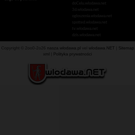
doCelu.wlodawa.net
3d.wlodawa.net
ogloszenia.wlodawa.net
spotted.wlodawa.net
tv.wlodawa.net
dzis.wlodawa.net
Copyright © 2oo0-2o26
nasza.wlodawa.pl
vel
wlodawa.NET
|
Sitemap
xml
|
Polityka prywatności