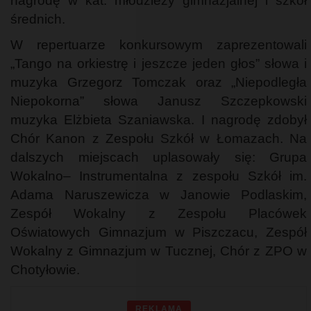
nagrodę w kat. młodzieży gimnazjalnej i szkół
średnich.
W repertuarze konkursowym zaprezentowali
„Tango na orkiestrę i jeszcze jeden głos” słowa i
muzyka Grzegorz Tomczak oraz „Niepodległa
Niepokorna” słowa Janusz Szczepkowski
muzyka Elżbieta Szaniawska. I nagrodę zdobył
Chór Kanon z Zespołu Szkół w Łomazach. Na
dalszych miejscach uplasowały się: Grupa
Wokalno– Instrumentalna z zespołu Szkół im.
Adama Naruszewicza w Janowie Podlaskim,
Zespół Wokalny z Zespołu Placówek
Oświatowych Gimnazjum w Piszczacu, Zespół
Wokalny z Gimnazjum w Tucznej, Chór z ZPO w
Chotyłowie.
REKLAMA