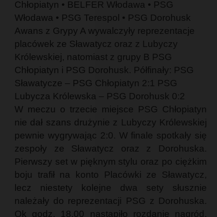
Chłopiatyn • BELFER Włodawa • PSG
Włodawa • PSG Terespol • PSG Dorohusk
Awans z Grypy A wywalczyły reprezentacje
placówek ze Sławatycz oraz z Lubyczy
Królewskiej, natomiast z grupy B PSG
Chłopiatyn i PSG Dorohusk. Półfinały: PSG
Sławatycze – PSG Chłopiatyn 2:1 PSG
Lubycza Królewska – PSG Dorohusk 0:2
W meczu o trzecie miejsce PSG Chłopiatyn
nie dał szans drużynie z Lubyczy Królewskiej
pewnie wygrywając 2:0. W finale spotkały się
zespoły ze Sławatycz oraz z Dorohuska.
Pierwszy set w pięknym stylu oraz po ciężkim
boju trafił na konto Placówki ze Sławatycz,
lecz niestety kolejne dwa sety słusznie
należały do reprezentacji PSG z Dorohuska.
Ok godz. 18.00 nastąpiło rozdanie nagród.