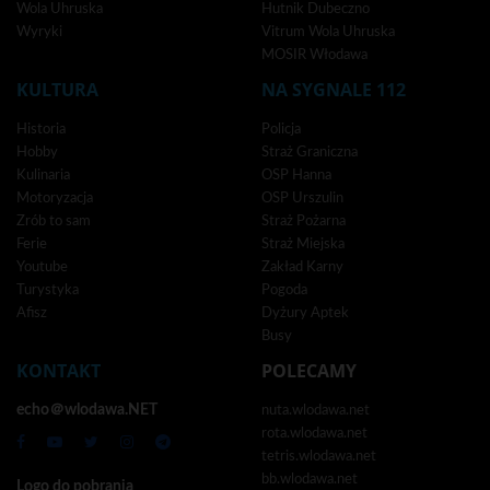
Wola Uhruska
Hutnik Dubeczno
Wyryki
Vitrum Wola Uhruska
MOSIR Włodawa
KULTURA
NA SYGNALE 112
Historia
Policja
Hobby
Straż Graniczna
Kulinaria
OSP Hanna
Motoryzacja
OSP Urszulin
Zrób to sam
Straż Pożarna
Ferie
Straż Miejska
Youtube
Zakład Karny
Turystyka
Pogoda
Afisz
Dyżury Aptek
Busy
KONTAKT
POLECAMY
echo＠wlodawa.NET
nuta.wlodawa.net
rota.wlodawa.net
tetris.wlodawa.net
bb.wlodawa.net
Logo do pobrania