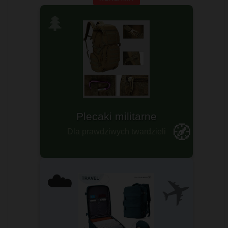
🌲
Plecaki militarne
🧭
Dla prawdziwych twardzieli
✈️
☁️