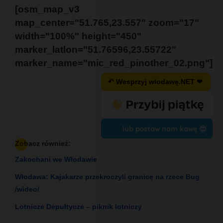
[osm_map_v3
map_center="51.765,23.557" zoom="17"
width="100%" height="450"
marker_latlon="51.76596,23.55722"
marker_name="mic_red_pinother_02.png"]
↶ Wesprzyj wlodawę.NET ❤
lub postaw nam kawę 😍
Zobacz również:
Zakochani we Włodawie
Włodawa: Kajakarze przekroczyli granicę na rzece Bug
/wideo/
Lotnicze Depułtycze – piknik lotniczy