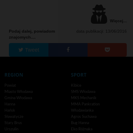
Więcej...
Podaj dalej, powiadom
data publikacji: 13/06/2016
znajomych....
Tweet
REGION
SPORT
Powiat
Kibice
Miasto Włodawa
SMS Włodawa
Gmina Włodawa
MKS Mechanik
Hanna
MMA Pankration
Hańsk
Włodawianka
Sławatycze
Agros Suchawa
Stary Brus
Bug Hanna
Urszulin
Eko Różnaka