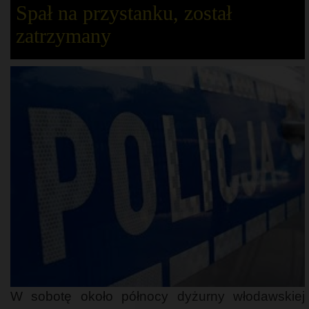
Spał na przystanku, został
zatrzymany
W sobotę około północy dyżurny włodawskiej