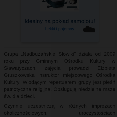
Idealny na pokład samolotu!
Bagaż podręczny
☁️
Do Ryanair, Wizzair i innych
Lekki i pojemny
Grupa „Nadbużańskie Słowiki” działa od 2009
roku przy Gminnym Ośrodku Kultury w
Sławatyczach, zajęcia prowadzi Elżbieta
Gruszkowska instruktor miejscowego Ośrodka
Kultury. Wiodącym repertuarem grupy jest pieśń
patriotyczna religijna. Obsługują niedzielne msze
św. dla dzieci.
Czynnie uczestniczą w różnych imprezach
okolicznościowych, uroczystościach