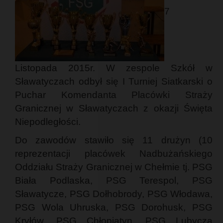
7
Listopada 2015r. W zespole Szkół w
Sławatyczach odbył się I Turniej Siatkarski o
Puchar Komendanta Placówki Straży
Granicznej w Sławatyczach z okazji Święta
Niepodległości.
Do zawodów stawiło się 11 drużyn (10
reprezentacji placówek Nadbużańskiego
Oddziału Straży Granicznej w Chełmie tj. PSG
Biała Podlaska, PSG Terespol, PSG
Sławatycze, PSG Dołhobrody, PSG Włodawa,
PSG Wola Uhruska, PSG Dorohusk, PSG
Kryłów, PSG Chłopiatyn, PSG Lubycza