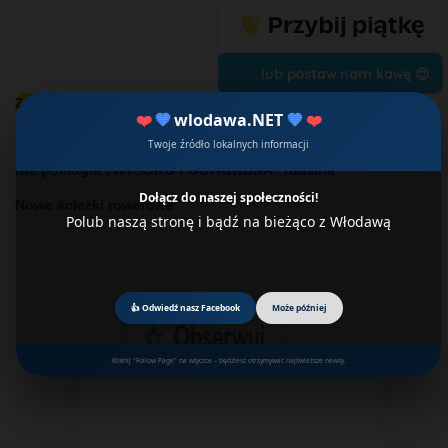
lub postaw nam kawę 😍
Zobacz również:
❤️
💙
wlodawa.NET
💙
❤️
Na ratunek szpitalowi
Twoje źródło lokalnych informacji
Nie pomogła „WYSOKO POSTAWIONA” rodzina
Dołącz do naszej społeczności!
Nowe ścieżki rowerowe
Polub naszą stronę i bądź na bieżąco z Włodawą
👍 Odwiedź nasz Facebook
Może później
Kliknij "Follow Page" na wtyczce – będziesz otrzymywać najświeższe newsy.