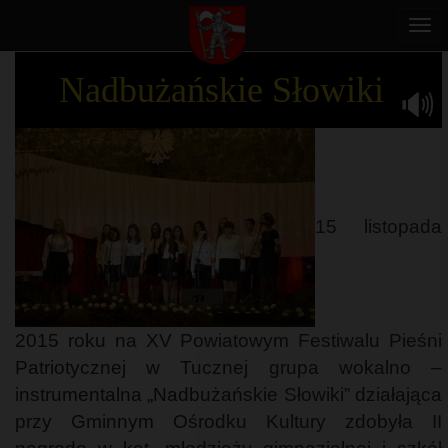
Togg
navi
Nadbużańskie Słowiki
15 listopada
2015 roku na XV Powiatowym Festiwalu Pieśni
Patriotycznej w Tucznej grupa wokalno –
instrumentalna „Nadbużańskie Słowiki” działająca
przy Gminnym Ośrodku Kultury zdobyła II