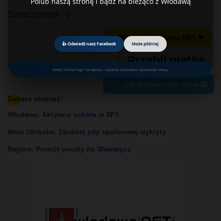
Polub naszą stronę i bądź na bieżąco z Włodawą
Smacznego :-)
↶ Wesprzyj wlodawę.NET ❤
👍 Odwiedź nasz Facebook
Może później
Kliknij "Follow Page" na wtyczce – będziesz otrzymywać najświeższe newsy.
lub postaw nam kawę 😍
Zobacz również:
Włodawa: Aktywna sobota w SP3
Wola Uhruska: Złodziej piły spalinowej wykryty
Region: Powrót poczty do Sławatycz