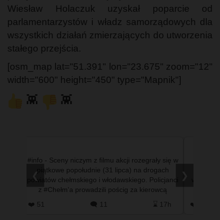
Wiesław Holaczuk uzyskał poparcie od
parlamentarzystów i władz samorządowych dla
wszystkich działań zmierzających do utworzenia
stałego przejścia.
[osm_map lat="51.391" lon="23.675" zoom="12"
width="600" height="450" type="Mapnik"]
👾
👾
ystemu
#info - Sceny niczym z filmu akcji rozegrały się w
#info 
ończył
piątkowe popołudnie (31 lipca) na drogach
mniejsz
❮
❯
yscy
powiatów chełmskiego i włodawskiego. Policjanci
wypadła 
ej po
z #Chełm'a prowadzili pościg za kierowcą
dobrz
nissana qashqaia, …
#T
 1h
❤️ 51
🗨️ 11
⌛ 17h
❤️ 0