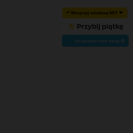
↶ Wesprzyj wlodawę.NET ❤
lub postaw nam kawę 😍