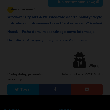
lub postaw nam kawę 😍
Zobacz również:
Włodawa: Czy MPGK we Włodawie dobrze policzył taryfę
potrzebną do otrzymania Bonu Ciepłowniczego? /wideo/
Hańsk – Pożar domu mieszkalnego nowe informacje
Urszulin: Łoś przyczyną wypadku w Michałowie
Więcej...
Podaj dalej, powiadom
data publikacji: 22/01/2019
znajomych....
Tweet