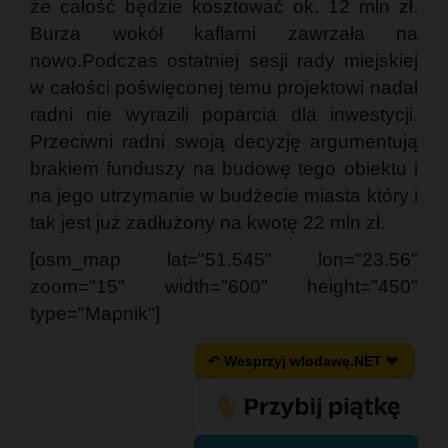
że całość będzie kosztować ok. 12 mln zł.
Burza wokół kaflarni zawrzała na
nowo.Podczas ostatniej sesji rady miejskiej
w całości poświęconej temu projektowi nadal
radni nie wyrazili poparcia dla inwestycji.
Przeciwni radni swoją decyzję argumentują
brakiem funduszy na budowę tego obiektu i
na jego utrzymanie w budżecie miasta który i
tak jest już zadłużony na kwotę 22 mln zł.
[osm_map lat="51.545" lon="23.56"
zoom="15" width="600" height="450"
type="Mapnik"]
↶ Wesprzyj wlodawę.NET ❤