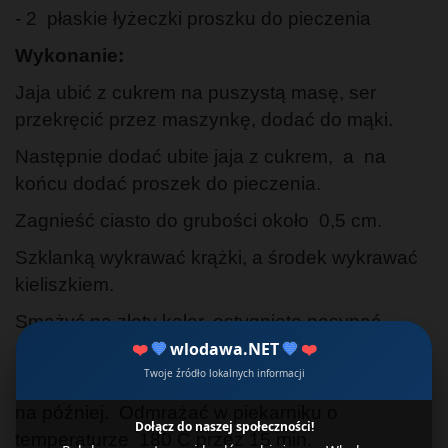
- 2 płaskie łyżeczki proszku do pieczenia
Wykonanie:
Jaja ubić z cukrem na puszystą masę, ser
przekręcić przez maszynkę, dodać do mąki.
Następnie dodać ubite jaja z cukrem, a na
końcu dodać proszek do pieczenia.
Zagnieść ciasto do grubości około 0,5 cm.
Szklanką wykrawać krążki, a środek wykrawać
kieliszkiem.
Smażyć na złoty kolor, ostygnięte posypać
cukrem pudrem.
❤️
💙
wlodawa.NET
💙
❤️
Twoje źródło lokalnych informacji
Można je nie posypać cukrem i zamrozić oponki
na później. Odmrażać w piekarniku o
Dołącz do naszej społeczności!
temperaturze 180 C przez 15 min.