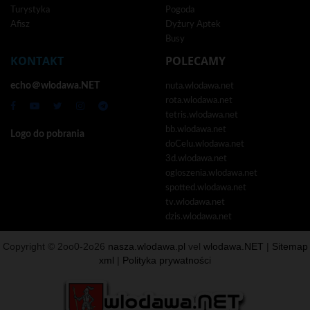
Turystyka
Pogoda
Afisz
Dyżury Aptek
Busy
KONTAKT
POLECAMY
echo＠wlodawa.NET
nuta.wlodawa.net
rota.wlodawa.net
tetris.wlodawa.net
bb.wlodawa.net
Logo do pobrania
doCelu.wlodawa.net
3d.wlodawa.net
ogloszenia.wlodawa.net
spotted.wlodawa.net
tv.wlodawa.net
dzis.wlodawa.net
Copyright © 2oo0-2o26
nasza.wlodawa.pl
vel
wlodawa.NET
|
Sitemap
xml
|
Polityka prywatności