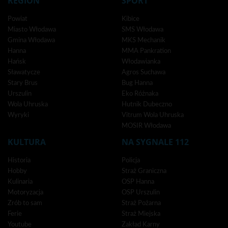
REGION
SPORT
Powiat
Kibice
Miasto Włodawa
SMS Włodawa
Gmina Włodawa
MKS Mechanik
Hanna
MMA Pankration
Hańsk
Włodawianka
Sławatycze
Agros Suchawa
Stary Brus
Bug Hanna
Urszulin
Eko Różnaka
Wola Uhruska
Hutnik Dubeczno
Wyryki
Vitrum Wola Uhruska
MOSIR Włodawa
KULTURA
NA SYGNALE 112
Historia
Policja
Hobby
Straż Graniczna
Kulinaria
OSP Hanna
Motoryzacja
OSP Urszulin
Zrób to sam
Straż Pożarna
Ferie
Straż Miejska
Youtube
Zakład Karny