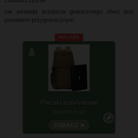
Lubelszczyźnie
nie posiada przejścia granicznego choć jest
powiatem przygranicznym.
REKLAMA
🌲
Plecaki survivalowe
Gotowy na każdą wyprawę?
Sprawdź teraz!
🧭
Wytrzymałość i funkcjonalność
ZOBACZ ➤