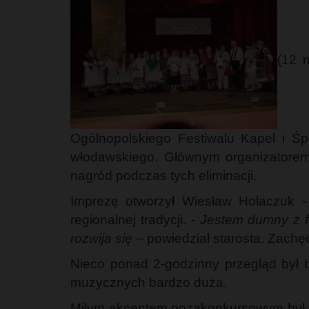
(12 
Ogólnopolskiego Festiwalu Kapel i Śp
włodawskiego. Głównym organizatorem 
nagród podczas tych eliminacji.
Imprezę otworzył Wiesław Holaczuk - 
regionalnej tradycji. -
Jestem dumny z fa
rozwija się
– powiedział starosta. Zachę
Nieco ponad 2-godzinny przegląd był b
muzycznych bardzo duża.
Miłym akcentem pozakonkursowym był wy