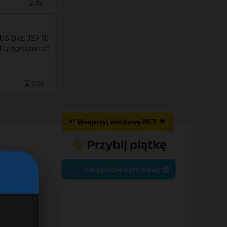
⌛ 8d
❤️ 21
🗨️ 14
⌛ 9d
US DAŁ JEJ 70
l" z ogłoszenia?
Po więcej
zapraszamy
do naszego facebooka ❤️💙
⌛ 10d
❤️ 2
🗨️ 1
⌛ 10d
↶ Wesprzyj wlodawę.NET ❤
lub postaw nam kawę 😍