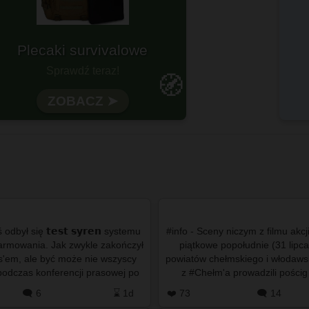
Plecaki survivalowe
otowy na każdą wyprawę?
Sprawdź teraz!
🧭
Wytrzymałość i funkcjonalność
ZOBACZ ➤
odbył się 𝘁𝗲𝘀𝘁 𝘀𝘆𝗿𝗲𝗻 systemu
#info - Sceny niczym z filmu akcj
larmowania. Jak zwykle zakończył
piątkowe popołudnie (31 lipc
s'em, ale być może nie wszyscy
powiatów chełmskiego i włodawsk
podczas konferencji prasowej po
z #Chełm'a prowadzili pościg
darzeniach w Tar…
nissana qashqaia,
🗨️ 6
⌛ 1d
❤️ 73
🗨️ 14