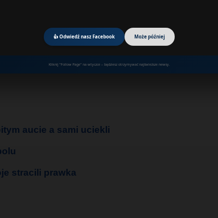
👍 Odwiedź nasz Facebook
Może później
Kliknij "Follow Page" na wtyczce – będziesz otrzymywać najświeższe newsy.
itym aucie a sami uciekli
polu
je stracili prawka