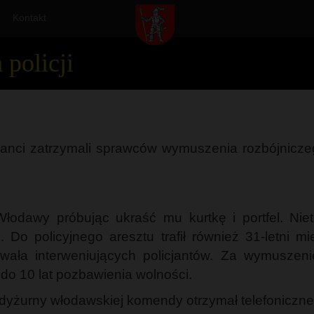
Kontakt
policji
cjanci zatrzymali sprawców wymuszenia rozbójnicz
odawy próbując ukraść mu kurtkę i portfel. Nietrz
Do policyjnego aresztu trafił również 31-letni m
owała interweniujących policjantów. Za wymuszen
do 10 lat pozbawienia wolności.
 dyżurny włodawskiej komendy otrzymał telefoniczn