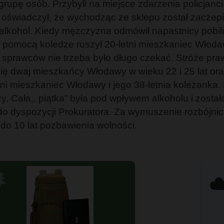
rupę osób. Przybyli na miejsce zdarzenia policjanc
 oświadczył, że wychodząc ze sklepu został zacze
alkohol. Kiedy mężczyzna odmówił napastnicy pobili g
. Z pomocą koledze ruszył 20-letni mieszkaniec Włoda
 sprawców nie trzeba było długo czekać. Stróże pra
 się dwaj mieszkańcy Włodawy w wieku 22 i 25 lat or
i mieszkaniec Włodawy i jego 38-letnia koleżanka. 
y. Cała,, piątka” była pod wpływem alkoholu i zosta
o dyspozycji Prokuratora. Za wymuszenie rozbójni
do 10 lat pozbawienia wolności.

☁