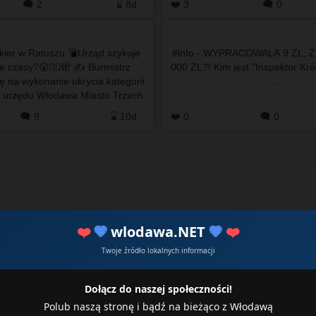
🗨️ 2
⌛ 8d
❤️ 3
🗨️ 0
odmienny…
nkier w Ratuszu 💣Urząd szykuje
#info - WYPRACOWAŁA 9 ZŁ, Z
e czasy?😲😵‍💫🫣 ✍️ Burmistrz
000 ZŁ?! Kim jest "Inspektor Kró
 na wykonanie ukrycia kategorii
…
 urzędu Włodawa Miasto Trzech
Kultur ⬜🟩 Co oznacza U-1? 🤔 …
🗨️ 9
⌛ 10d
❤️ 0
🗨️ 0
❤️
💙
wlodawa.NET
💙
❤️
Twoje źródło lokalnych informacji
Dołącz do naszej społeczności!
Polub naszą stronę i bądź na bieżąco z Włodawą