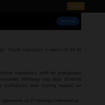
Pogoda
Czytaj
ego. Trzech mężczyzn w wieku 22-44 lat
eźwi napastnicy trafili do policyjnego
ieszkaniec Włodawy oraz jego 38-letnia
ie rozbójnicze oraz czynną napaść na
e zgłoszenie od 27-letniego mieszkańca