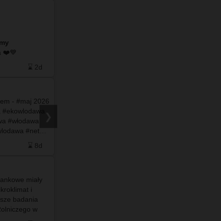
Wykopaliska na Wołyniu: takie przedmioty
znajdują przy szczątkach …
amy
do naszego facebooka ❤️💙
⌛ 2d
❤️ 0
🗨️ 0
⌛ 5d
rem - #maj 2026
a #ekowlodawa
❯
wa #włodawa
Po więcej
zapraszamy
wlodawa #net…
do naszego facebooka ❤️💙
⌛ 8d
❤️ 27
🗨️ 0
⌛ 8d
olankowe miały
#info - 🚨 Wstrząsające zdjęcia z Ceuty –
roklimat i
hiszpańskiej eksklawy w Afryce – pokazują
sze badania
masowy i niekontrolowany napływ nielegalnych
olniczego w
migrantów. To niewielkie miasto i twierdza,
całkowicie
położone na wybrzeżu Maroka …