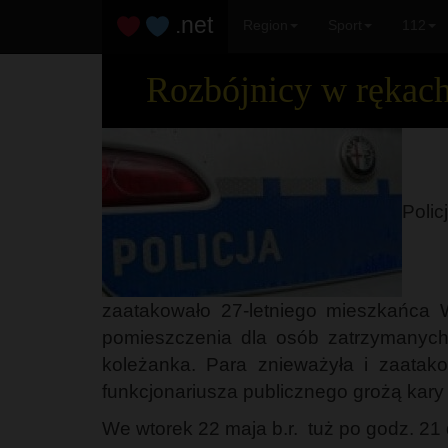
.net
Region
Sport
112
Rozbójnicy w rękach 
Poli
zaatakowało 27-letniego mieszkańca Wł
pomieszczenia dla osób zatrzymanych. 
koleżanka. Para znieważyła i zaatak
funkcjonariusza publicznego grożą kary 
We wtorek 22 maja b.r. tuż po godz. 21