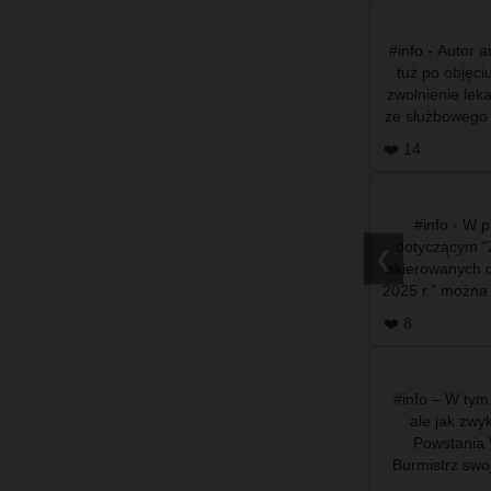
#info - Autor 
tuż po objęc
zwolnienie leka
ze służbowego
se
❤️ 14
#info - W 
dotyczącym "Z
❮
skierowanych 
2025 r.” można zn
Petyc
❤️ 8
#info – W tym
ale jak zwy
Powstania
Burmistrz swo
ponownie b