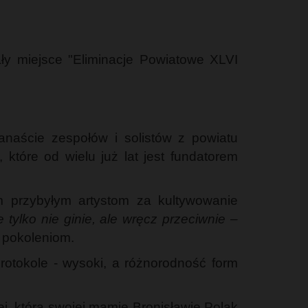
ły miejsce "Eliminacje Powiatowe XLVI
anaście zespołów i solistów z powiatu
tóre od wielu już lat jest fundatorem
im przybyłym artystom za kultywowanie
tylko nie ginie, ale wręcz przeciwnie –
m pokoleniom.
rotokole - wysoki, a różnorodność form
, która swojej mamie Bronisławie Polak