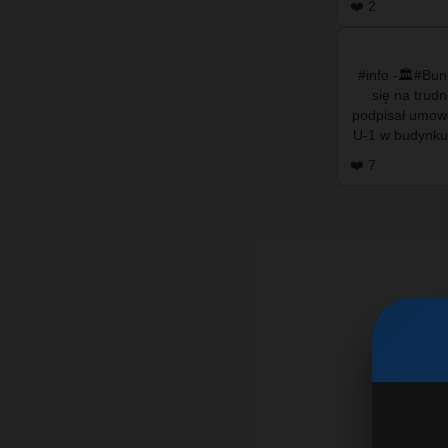
❤️ 2
#info -🏛️#Bu
się na trudn
podpisał umowę
U-1 w budynku
❤️ 7