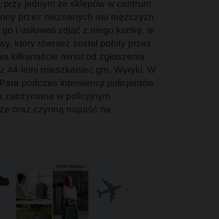
i, przy jednym ze sklepów w centrum
piony przez nieznanych mu mężczyzn.
o i usiłowali zdjąć z niego kurtkę, w
wy, który również został pobity przez
wa kilkanaście minut od zgłoszenia
az 44-letni mieszkaniec gm. Wyryki. W
Para podczas interwencji policjantów
ła zatrzymana w policyjnym
cze oraz czynną napaść na
✈️
️