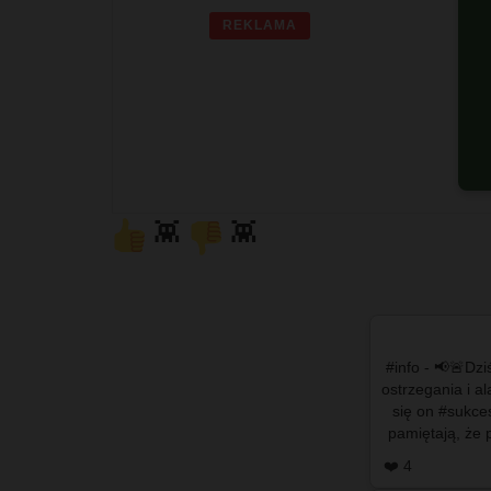
REKLAMA
G
👾
👾
#info - 📢🚨Dziś 
ostrzegania i a
się on #sukce
pamiętają, że 
wy
❤️ 4