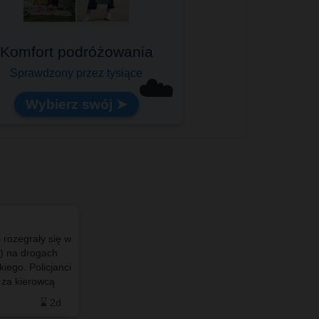
Komfort podróżowania
Sprawdzony przez tysiące
☁️
Wybierz swój ➤
i rozegrały się w
#info - #Terespol okazał się liderem wśród
a) na drogach
mniejszych miast, a #BiałaPodlaska najlepiej
iego. Policjanci
wypadła w grupie większych ośrodków. #Chełm
 za kierowcą
dobrze radzi sobie z upałami, #Zamość i
 …
#TomaszówLubelski mają sporo…
⌛ 2d
❤️ 0
🗨️ 4
⌛ 2d