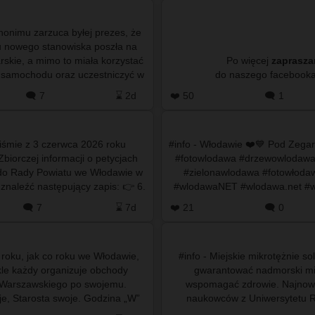
anonimu zarzuca byłej prezes, że
iu nowego stanowiska poszła na
rskie, a mimo to miała korzystać
Po więcej
zaprasz
 samochodu oraz uczestniczyć w
sjach Sejmiku Wo…
🗨️ 7
⌛ 2d
❤️ 50
🗨️ 1
piśmie z 3 czerwca 2026 roku
#info - Włodawie ❤️💙 Pod Zega
biorczej informacji o petycjach
#fotowlodawa #drzewowlodaw
do Rady Powiatu we Włodawie w
#zielonawlodawa #fotowłoda
aleźć następujący zapis: 👉 6.
#wlodawaNET #wlodawa.net #
ja indywidualna w sp…
🗨️ 7
⌛ 7d
❤️ 21
🗨️ 0
 roku, jak co roku we Włodawie,
#info - Miejskie mikrotężnie s
kle każdy organizuje obchody
gwarantować nadmorski mik
 Warszawskiego po swojemu.
wspomagać zdrowie. Najnow
je, Starosta swoje. Godzina „W”
naukowców z Uniwersytetu R
ędzie obchodzona w dwóch…
Krakowie pokazują jednak 