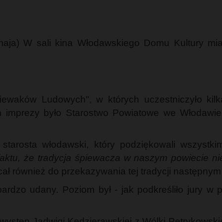
maja) W sali kina Włodawskiego Domu Kultury mia
iewaków Ludowych", w których uczestniczyło kilk
imprezy było Starostwo Powiatowe we Włodawie, k
starosta włodawski, który podziękowali wszystk
ktu, że tradycja śpiewacza w naszym powiecie nie 
cał również do przekazywania tej tradycji następny
ardzo udany. Poziom był - jak podkreśliło jury w p
stęp Jadwigi Kędzierawskiej z Wólki Petrykowskiej