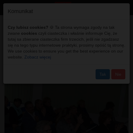
Toggl
Komunikat
navig
Sławatycze:
Czy lubisz cookies?
🍪 Ta strona wymaga zgody na tak
zwane
cookies
czyli ciasteczka i właśnie informuje Cię, że
Wspomnienie o
tutaj sa zbierane ciasteczka firm trzecich, jeśli nie zgadzasz
się na tego typu internetowe praktyki, prosimy opóść tą stronę.
nieżyjących
We use cookies to ensure you get the best experience on our
website.
Zobacz więcej
piosenkarzach
Tak
Nie