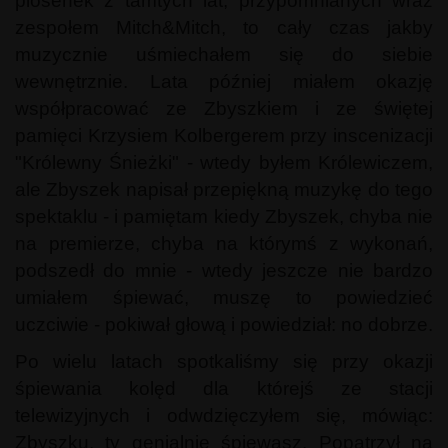
piosenek z tamtych lat, przypomnianych wraz
zespołem Mitch&Mitch, to cały czas jakby
muzycznie uśmiechałem się do siebie
wewnętrznie. Lata później miałem okazję
współpracować ze Zbyszkiem i ze świętej
pamięci Krzysiem Kolbergerem przy inscenizacji
"Królewny Śnieżki" - wtedy byłem Królewiczem,
ale Zbyszek napisał przepiękną muzykę do tego
spektaklu - i pamiętam kiedy Zbyszek, chyba nie
na premierze, chyba na którymś z wykonań,
podszedł do mnie - wtedy jeszcze nie bardzo
umiałem śpiewać, muszę to powiedzieć
uczciwie - pokiwał głową i powiedział: no dobrze.
Po wielu latach spotkaliśmy się przy okazji
śpiewania kolęd dla którejś ze stacji
telewizyjnych i odwdzięczyłem się, mówiąc:
Zbyszku, ty genialnie śpiewasz. Popatrzył na