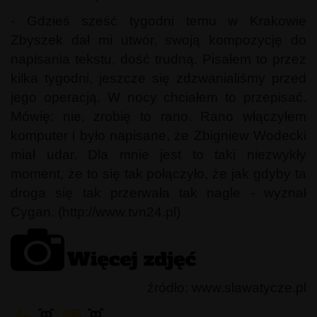
- Gdzieś sześć tygodni temu w Krakowie
Zbyszek dał mi utwór, swoją kompozycję do
napisania tekstu, dość trudną. Pisałem to przez
kilka tygodni, jeszcze się zdzwanialiśmy przed
jego operacją. W nocy chciałem to przepisać.
Mówię: nie, zrobię to rano. Rano włączyłem
komputer i było napisane, że Zbigniew Wodecki
miał udar. Dla mnie jest to taki niezwykły
moment, że to się tak połączyło, że jak gdyby ta
droga się tak przerwała tak nagle - wyznał
Cygan. (http://www.tvn24.pl)
źródło: www.slawatycze.pl
👾
👾