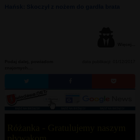
Hańsk: Skoczył z nożem do gardła brata
Więcej...
Podaj dalej, powiadom
data publikacji:
01/12/2017
znajomych....
Różanka - Gratulujemy naszym
pływakom