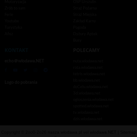
Motoryzacja
OSP Urszulin
Zrób to sam
Straż Pożarna
Ferie
Straż Miejska
Youtube
Zakład Karny
Turystyka
Pogoda
Afisz
Dyżury Aptek
Busy
KONTAKT
POLECAMY
echo＠wlodawa.NET
nuta.wlodawa.net
rota.wlodawa.net
tetris.wlodawa.net
bb.wlodawa.net
Logo do pobrania
doCelu.wlodawa.net
3d.wlodawa.net
ogloszenia.wlodawa.net
spotted.wlodawa.net
tv.wlodawa.net
dzis.wlodawa.net
Copyright © 2oo0-2o26
nasza.wlodawa.pl
vel
wlodawa.NET
|
Sitemap