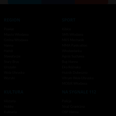
REGION
SPORT
Powiat
Kibice
Miasto Włodawa
SMS Włodawa
Gmina Włodawa
MKS Mechanik
Hanna
MMA Pankration
Hańsk
Włodawianka
Sławatycze
Agros Suchawa
Stary Brus
Bug Hanna
Urszulin
Eko Różnaka
Wola Uhruska
Hutnik Dubeczno
Wyryki
Vitrum Wola Uhruska
MOSIR Włodawa
KULTURA
NA SYGNALE 112
Historia
Policja
Hobby
Straż Graniczna
Kulinaria
OSP Hanna