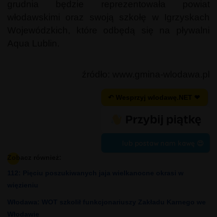
grudnia będzie reprezentowała powiat
włodawskimi oraz swoją szkołę w Igrzyskach
Wojewódzkich, które odbędą się na pływalni
Aqua Lublin.
źródło: www.gmina-wlodawa.pl
↶ Wesprzyj wlodawę.NET ❤
lub postaw nam kawę 😍
Zobacz również:
112: Pięciu poszukiwanych jaja wielkanocne okrasi w
więzieniu
Włodawa: WOT szkolił funkcjonariuszy Zakładu Karnego we
Włodawie