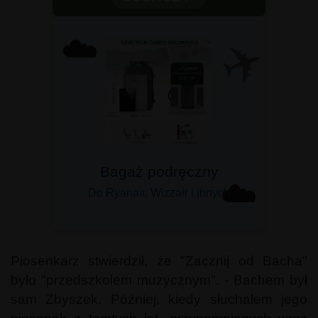
✈️
☁️
Bagaż podręczny
☁️
Do Ryanair, Wizzair i innych
Piosenkarz stwierdził, że "Zacznij od Bacha"
było "przedszkolem muzycznym". - Bachem był
sam Zbyszek. Później, kiedy słuchałem jego