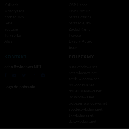
Kulinaria
OSP Hanna
Motoryzacja
OSP Urszulin
Zrób to sam
Straż Pożarna
Ferie
Straż Miejska
Youtube
Zakład Karny
Turystyka
Pogoda
Afisz
Dyżury Aptek
Busy
KONTAKT
POLECAMY
echo＠wlodawa.NET
nuta.wlodawa.net
rota.wlodawa.net
tetris.wlodawa.net
bb.wlodawa.net
Logo do pobrania
doCelu.wlodawa.net
3d.wlodawa.net
ogloszenia.wlodawa.net
spotted.wlodawa.net
tv.wlodawa.net
dzis.wlodawa.net