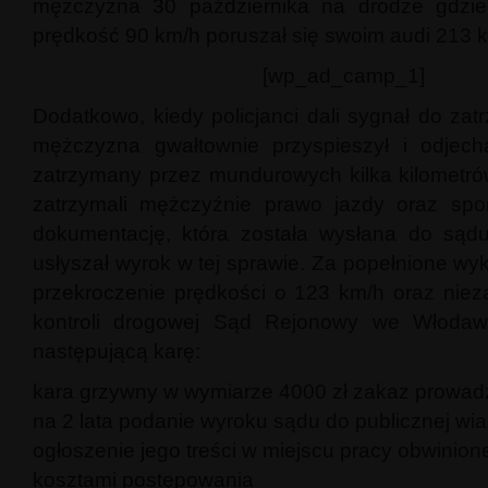
mężczyzna 30 października na drodze gdzie
prędkość 90 km/h poruszał się swoim audi 213 
[wp_ad_camp_1]
Dodatkowo, kiedy policjanci dali sygnał do zat
mężczyzna gwałtownie przyspieszył i odjecha
zatrzymany przez mundurowych kilka kilometrów 
zatrzymali mężczyźnie prawo jazdy oraz spor
dokumentację, która została wysłana do sąd
usłyszał wyrok w tej sprawie. Za popełnione wyk
przekroczenie prędkości o 123 km/h oraz niez
kontroli drogowej Sąd Rejonowy we Włodaw
następującą karę:
kara grzywny w wymiarze 4000 zł zakaz prowad
na 2 lata podanie wyroku sądu do publicznej w
ogłoszenie jego treści w miejscu pracy obwinio
kosztami postępowania