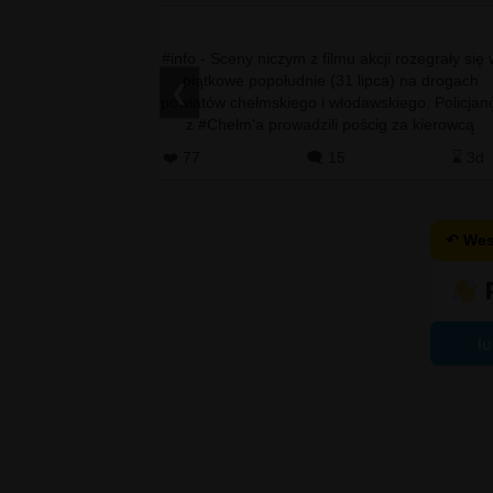
𝘁 𝘀𝘆𝗿𝗲𝗻 systemu
#info - Sceny niczym z filmu akcji rozegrały się 
ak zwykle zakończył
piątkowe popołudnie (31 lipca) na drogach
❮
ć może nie wszyscy
powiatów chełmskiego i włodawskiego. Policjanc
rencji prasowej po
z #Chełm'a prowadzili pościg za kierowcą
w Tar…
nissana qashqaia, …
⌛ 2d
❤️ 77
🗨️ 15
⌛ 3
↶ Wes
lu