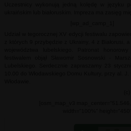
Uczestnicy wykonują jedną kolędę w języku p
ukraińskim lub białoruskim. Impreza ma zasięg m
[wp_ad_camp_1]
Udział w tegorocznej XV edycji festiwalu zapowie
z których 9 przybędzie z Ukrainy, 4 z Białorusi, 
województwa lubelskiego. Patronat honorow
festiwalem objął Sławomir Sosnowski - Mars
Lubelskiego. Serdecznie zapraszamy 23 styczni
10.00 do Włodawskiego Domu Kultury, przy al. J.
Włodawie.
(c
[osm_map_v3 map_center="51.546,
width="100%" height="450"