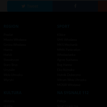
Tweet
REGION
SPORT
Powiat
Kibice
Miasto Włodawa
SMS Włodawa
Gmina Włodawa
MKS Mechanik
Hanna
MMA Pankration
Hańsk
Włodawianka
Sławatycze
Agros Suchawa
Stary Brus
Bug Hanna
Urszulin
Eko Różnaka
Wola Uhruska
Hutnik Dubeczno
Wyryki
Vitrum Wola Uhruska
MOSIR Włodawa
KULTURA
NA SYGNALE 112
Historia
Policja
Hobby
Straż Graniczna