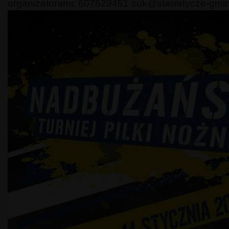
organizatorami: 607529451 sok@slawatycze-gmin