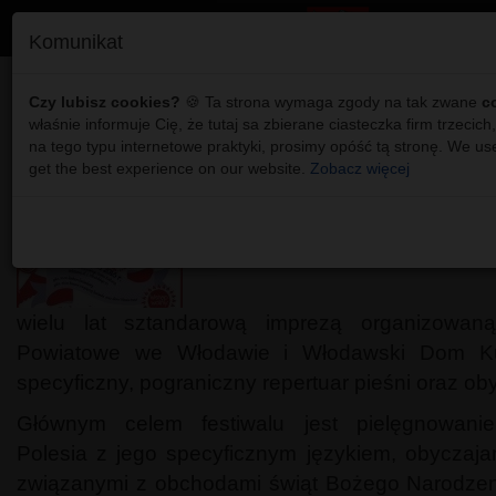
Komunikat
Szczodrywki po raz 15!
Czy lubisz cookies?
🍪 Ta strona wymaga zgody na tak zwane
c
właśnie informuje Cię, że tutaj sa zbierane ciasteczka firm trzecich,
na tego typu internetowe praktyki, prosimy opóść tą stronę. We us
get the best experience on our website.
Zobacz więcej
„Festiwal Kolęd i Szczodrywek 
wielu lat sztandarową imprezą organizowan
Powiatowe we Włodawie i Włodawski Dom Kul
specyficzny, pograniczny repertuar pieśni oraz ob
Głównym celem festiwalu jest pielęgnowanie 
Polesia z jego specyficznym językiem, obyczaja
związanymi z obchodami świąt Bożego Narodzen