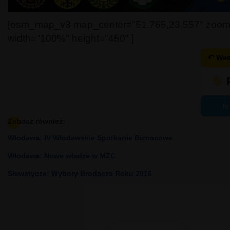
[osm_map_v3 map_center="51.765,23.557" zoom
width="100%" height="450" ]
↶ Wes
lu
Zobacz również:
Włodawa: IV Włodawskie Spotkanie Biznesowe
Włodawa: Nowe władze w MZC
Sławatycze: Wybory Brodacza Roku 2016