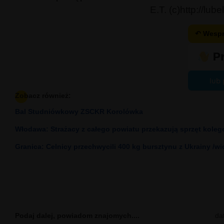
E.T. (c)http://lube
↶ Wespr
lub 
Zobacz również:
Bal Studniówkowy ZSCKR Korolówka
Włodawa: Strażacy z całego powiatu przekazują sprzęt koleg
Granica: Celnicy przechwycili 400 kg bursztynu z Ukrainy /wi
Podaj dalej, powiadom znajomych....
da