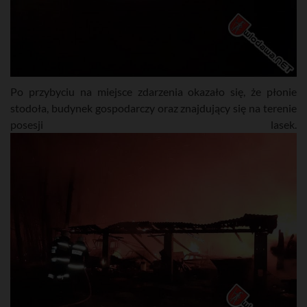
Po przybyciu na miejsce zdarzenia okazało się, że płonie
stodoła, budynek gospodarczy oraz znajdujący się na terenie
posesji lasek.