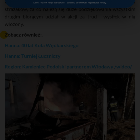
wymagała bardzo dużego wysiłku oraz zaangażowania od
Kliknij "Follow Page" na wtyczce – będziesz otrzymywać najświeższe newsy.
strażaków, za co należą się duże podziękowania wszystkim
drugim biorącym udział w akcji za trud i wysiłek w nią
włożony.
Zobacz również:.
Hanna: 40 lat Koła Wędkarskiego
Hanna: Turniej Łuczniczy
Region: Kamieniec Podolski partnerem Włodawy /wideo/