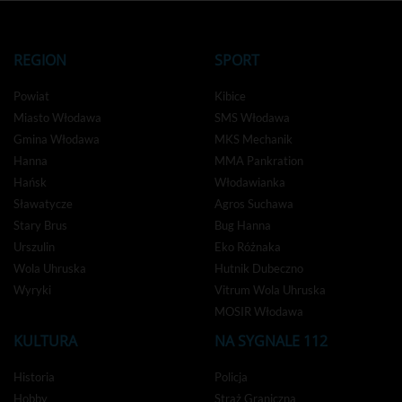
REGION
SPORT
Powiat
Kibice
Miasto Włodawa
SMS Włodawa
Gmina Włodawa
MKS Mechanik
Hanna
MMA Pankration
Hańsk
Włodawianka
Sławatycze
Agros Suchawa
Stary Brus
Bug Hanna
Urszulin
Eko Różnaka
Wola Uhruska
Hutnik Dubeczno
Wyryki
Vitrum Wola Uhruska
MOSIR Włodawa
KULTURA
NA SYGNALE 112
Historia
Policja
Hobby
Straż Graniczna