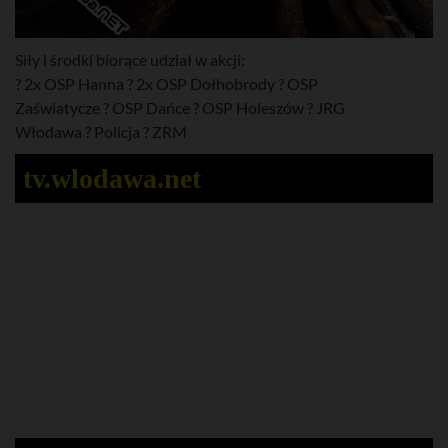
Siły i środki biorące udział w akcji:
?
2x OSP Hanna
?
2x OSP Dołhobrody
?
OSP
Zaświatycze
?
OSP Dańce
?
OSP Holeszów
?
JRG
Włodawa
?
Policja
?
ZRM
tv.wlodawa.net