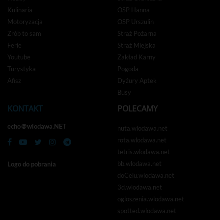
Kulinaria
OSP Hanna
Motoryzacja
OSP Urszulin
Zrób to sam
Straż Pożarna
Ferie
Straż Miejska
Youtube
Zakład Karny
Turystyka
Pogoda
Afisz
Dyżury Aptek
Busy
KONTAKT
POLECAMY
echo＠wlodawa.NET
nuta.wlodawa.net
rota.wlodawa.net
tetris.wlodawa.net
bb.wlodawa.net
Logo do pobrania
doCelu.wlodawa.net
3d.wlodawa.net
ogloszenia.wlodawa.net
spotted.wlodawa.net