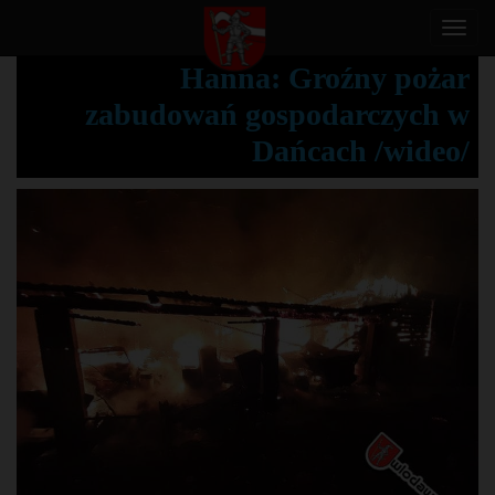
T
o
Hanna: Groźny pożar
g
zabudowań gospodarczych w
g
l
Dańcach /wideo/
e
n
a
v
i
g
a
t
i
o
n