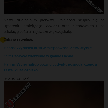
Nasze działania w pierwszej kolejności skupiły się na
ugaszeniu szalejącego żywiołu oraz niepozwoleniu na
eskalację pożaru na jeszcze większą skalę.
Zobacz również:.
Hanna: Wypadek busa w miejscowości Zaświatycze
112: Czołowe zderzenie w gminie Hanna
Hanna: Wyjechali do pożaru budynku gospodarczego a
zastali duże ognisko
[wp_ad_camp_4]