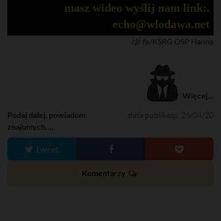
masz wideo wyślij nam link:.
echo@wlodawa.net
/ź/
fb/KSRG OSP Hanna
Więcej...
Podaj dalej, powiadom
data publikacji: 26/04/20
znajomych....
Tweet
Komentarzy