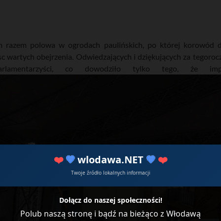
ym razem polowa w ogrodach paulińskich, po której korowód
c wartych obejrzenia. Odwiedzających i dziękujących za tegoroc
rlamentarzyści, co dowodziło tylko tego, że imp
❤️
💙
wlodawa.NET
💙
❤️
Twoje źródło lokalnych informacji
Dołącz do naszej społeczności!
Polub naszą stronę i bądź na bieżąco z Włodawą