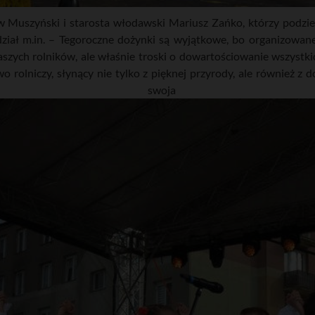
 Muszyński i starosta włodawski Mariusz Zańko, którzy podzie
ał m.in. – Tegoroczne dożynki są wyjątkowe, bo organizowane 
aszych rolników, ale właśnie troski o dowartościowanie wszystk
rolniczy, słynący nie tylko z pięknej przyrody, ale również z d
li swoja 