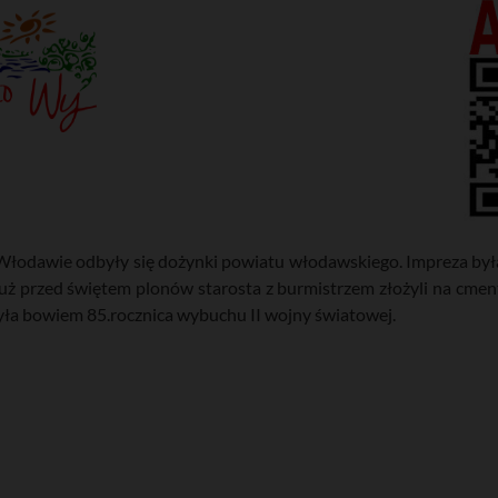
 Włodawie odbyły się dożynki powiatu włodawskiego. Impreza była
. Tuż przed świętem plonów starosta z burmistrzem złożyli na cme
yła bowiem 85.rocznica wybuchu II wojny światowej.