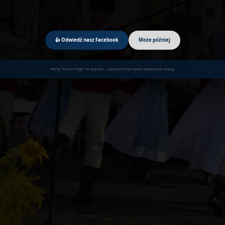
👍 Odwiedź nasz Facebook
Może później
Kliknij "Follow Page" na wtyczce – będziesz otrzymywać najświeższe newsy.