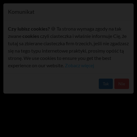
T
Komunikat
o
Włodawa: Miasto wyemituje
g
Czy lubisz cookies?
🍪 Ta strona wymaga zgody na tak
obligacje aby nie brać kredytu
g
zwane
cookies
czyli ciasteczka i właśnie informuje Cię, że
l
/wideo/
tutaj sa zbierane ciasteczka firm trzecich, jeśli nie zgadzasz
e
się na tego typu internetowe praktyki, prosimy opóść tą
n
stronę. We use cookies to ensure you get the best
a
experience on our website.
Zobacz więcej
v
i
g
Tak
Nie
a
t
i
o
n